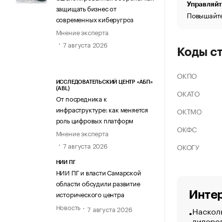
Управляйт
защищать бизнес от
Повышайте
современных киберугроз
Мнение эксперта
7 августа 2026
Коды с
ОКПО
ИССЛЕДОВАТЕЛЬСКИЙ ЦЕНТР «АБП»
(ABL)
ОКАТО
От посредника к
инфраструктуре: как меняется
ОКТМО
роль цифровых платформ
ОКФС
Мнение эксперта
7 августа 2026
ОКОГУ
НИИ ПГ
НИИ ПГ и власти Самарской
области обсудили развитие
Интер
исторического центра
Новость
7 августа 2026
Насколь
лидеро