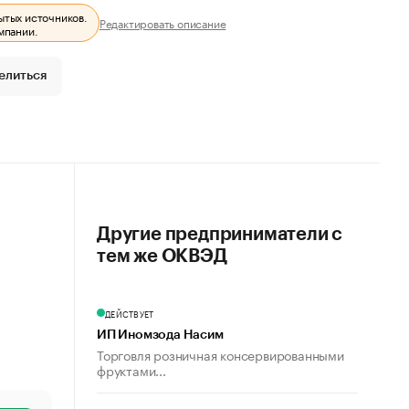
ытых источников.
Редактировать описание
мпании.
елиться
Другие предприниматели с
тем же ОКВЭД
ДЕЙСТВУЕТ
ИП Иномзода Насим
Торговля розничная консервированными
фруктами...