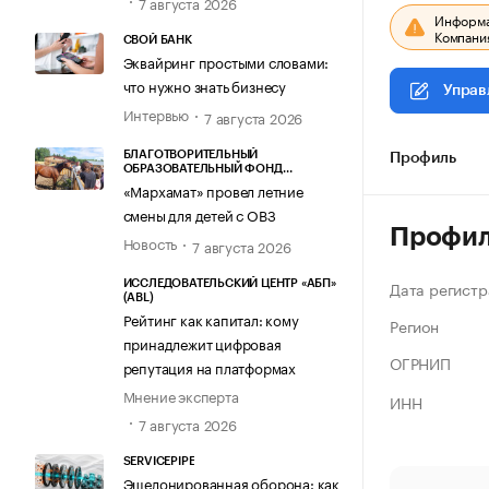
7 августа 2026
Информац
Компания
СВОЙ БАНК
Эквайринг простыми словами:
что нужно знать бизнесу
Управ
Интервью
7 августа 2026
БЛАГОТВОРИТЕЛЬНЫЙ
Профиль
ОБРАЗОВАТЕЛЬНЫЙ ФОНД
«МАРХАМАТ»
«Мархамат» провел летние
смены для детей с ОВЗ
Профи
Новость
7 августа 2026
Дата регистр
ИССЛЕДОВАТЕЛЬСКИЙ ЦЕНТР «АБП»
(ABL)
Рейтинг как капитал: кому
Регион
принадлежит цифровая
ОГРНИП
репутация на платформах
Мнение эксперта
ИНН
7 августа 2026
SERVICEPIPE
Эшелонированная оборона: как