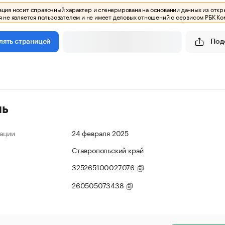
ия носит справочный характер и сгенерирована на основании данных из откр
 не является пользователем и не имеет деловых отношений с сервисом РБК Ко
Под
лять страницей
ль
ации
24 февраля 2025
Ставропольский край
325265100027076
260505073438