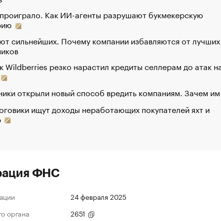
 проиграло. Как ИИ-агенты разрушают букмекерскую
рию
ют сильнейших. Почему компании избавляются от лучших
ников
к Wildberries резко нарастил кредиты селлерам до атак н
ики открыли новый способ вредить компаниям. Зачем им
оговики ищут доходы неработающих покупателей яхт и
р
рация ФНС
ации
24 февраля 2025
го органа
2651