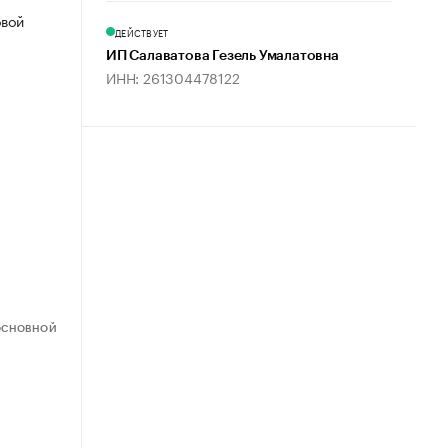
овой
ДЕЙСТВУЕТ
ИП Салаватова Гезель Умалатовна
ИНН: 261304478122
ОСНОВНОЙ