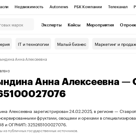
асли
Недвижимость
Autonews
РБК Компании
Телеканал
Р
К Курсы
РБК Life
Тренды
Визионеры
Национальные проекты
Эксперты
Кейсы
Мероприятия
О прое
онный клуб
Исследования
Кредитные рейтинги
Франшизы
Г
терия
IT и технологии
Малый бизнес
Маркетинг и прода
Проверка контрагентов
Политика
Экономика
Бизнес
ындина Анна Алексеевна
ы
ВЛЕНО
ындина Анна Алексеевна —
65100027076
нна Алексеевна зарегистрирован 24.02.2025, в регионе — Ставроп
нсервированными фруктами, овощами и орехами в специализирова
8 и ОГРНИП: 325265100027076.
ы из публичных государственных источников.