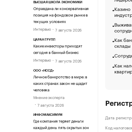
ВЫСШАЯ ШКОЛА ЭКОНОМИКИ
Казино
Оправдана ли консервативная
индуст
позиция на фондовом рынке в
текущих условиях
Выжива
Интервью
сотруд
7 августа 2026
Как бан
ЦАРАН ГРУПП
склады
Какие инвесторы приходят
сегодня в банный бизнес
Сотрудн
Интервью
7 августа 2026
Как нал
кварти
ООО «НССД»
Личное банкротство в мире: в
каких странах закон не щадит
человека
Мнение эксперта
Регист
7 августа 2026
ИНФОМАКСИМУМ
Дата регистр
Где компания теряет деньги
каждый день: пять скрытых зон
Код налогово