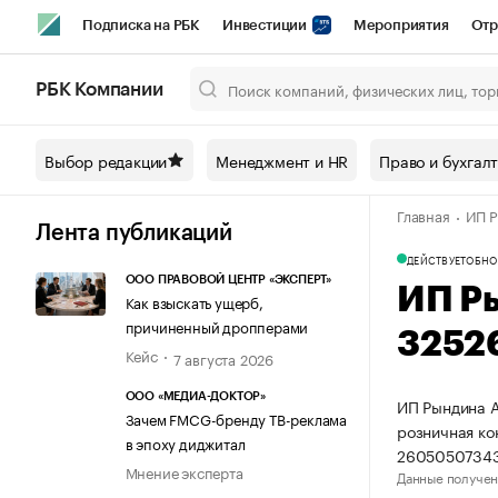
Подписка на РБК
Инвестиции
Мероприятия
Отр
Спорт
Школа управления РБК
РБК Образование
РБ
РБК Компании
Город
Стиль
Крипто
РБК Бизнес-среда
Дискусси
Выбор редакции
Менеджмент и HR
Право и бухгал
Спецпроекты СПб
Конференции СПб
Спецпроекты
Главная
ИП Р
Технологии и медиа
Финансы
Рынок наличной валют
Лента публикаций
ДЕЙСТВУЕТ
ОБНО
ООО ПРАВОВОЙ ЦЕНТР «ЭКСПЕРТ»
ИП Р
Как взыскать ущерб,
причиненный дропперами
3252
Кейс
7 августа 2026
ООО «МЕДИА-ДОКТОР»
ИП Рындина А
Зачем FMCG-бренду ТВ-реклама
розничная ко
в эпоху диджитал
26050507343
Мнение эксперта
Данные получен