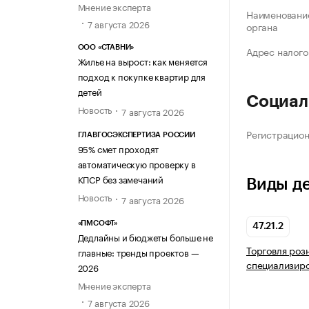
Мнение эксперта
Наименование
7 августа 2026
органа
ООО «СТАВНИ»
Адрес налого
Жилье на вырост: как меняется
подход к покупке квартир для
детей
Социал
Новость
7 августа 2026
Регистрацио
ГЛАВГОСЭКСПЕРТИЗА РОССИИ
95% смет проходят
автоматическую проверку в
КПСР без замечаний
Виды д
Новость
7 августа 2026
«ПМСОФТ»
47.21.2
Дедлайны и бюджеты больше не
Торговля роз
главные: тренды проектов —
специализир
2026
Мнение эксперта
7 августа 2026