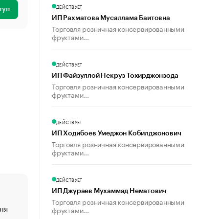
ДЕЙСТВУЕТ
туп
ИП Рахматова Мусаллама Баитовна
Торговля розничная консервированными
фруктами...
ДЕЙСТВУЕТ
ИП Файзуллой Некруз Тохирджонзода
Торговля розничная консервированными
фруктами...
ДЕЙСТВУЕТ
ИП Ходибоев Умеджон Кобилджонович
Торговля розничная консервированными
фруктами...
ДЕЙСТВУЕТ
ИП Джураев Мухаммад Нематович
Торговля розничная консервированными
ля
«От спорта тело стареет иначе». Как живет глава ко
фруктами...
создавшей GTA