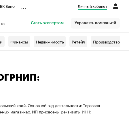
...
БК Вино
Личный кабинет
Стать экспертом
Управлять компанией
кте
азета
жи
Финансы
Недвижимость
Ретейл
Производство
 ОГРНИП:
ольский край. Основной вид деятельности: Торговля
нных магазинах. ИП присвоены реквизиты ИНН: