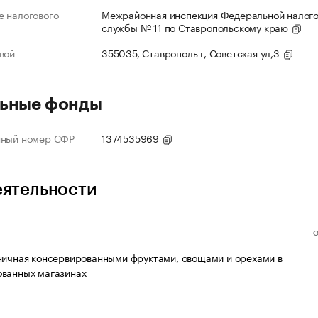
 налогового
Межрайонная инспекция Федеральной налог
службы № 11 по Ставропольскому краю
вой
355035, Ставрополь г, Советская ул,3
ьные фонды
нный номер СФР
1374535969
еятельности
ничная консервированными фруктами, овощами и орехами в
ованных магазинах