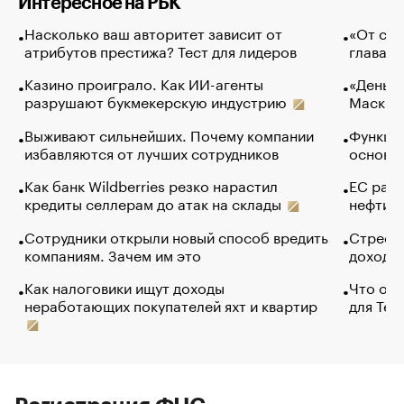
Интересное на РБК
Насколько ваш авторитет зависит от
«От спо
атрибутов престижа? Тест для лидеров
глава к
Казино проиграло. Как ИИ-агенты
«Деньги
разрушают букмекерскую индустрию
Маск в 
Выживают сильнейших. Почему компании
Функции
избавляются от лучших сотрудников
основ э
Как банк Wildberries резко нарастил
ЕС раз
кредиты селлерам до атак на склады
нефти —
Сотрудники открыли новый способ вредить
Стресс 
компаниям. Зачем им это
доходов
Как налоговики ищут доходы
Что обв
неработающих покупателей яхт и квартир
для Tel