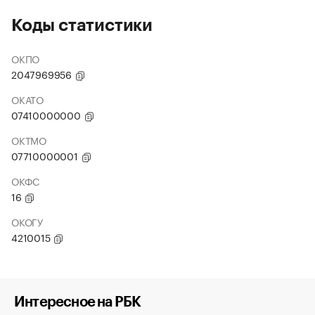
Коды статистики
ОКПО
2047969956
ОКАТО
07410000000
ОКТМО
07710000001
ОКФС
16
ОКОГУ
4210015
Интересное на РБК