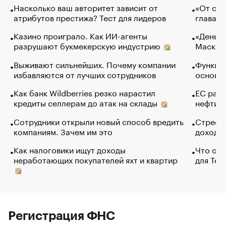
Насколько ваш авторитет зависит от
«От спо
атрибутов престижа? Тест для лидеров
глава к
Казино проиграло. Как ИИ-агенты
«Деньги
разрушают букмекерскую индустрию
Маск в 
Выживают сильнейших. Почему компании
Функции
избавляются от лучших сотрудников
основ э
Как банк Wildberries резко нарастил
ЕС раз
кредиты селлерам до атак на склады
нефти —
Сотрудники открыли новый способ вредить
Стресс 
компаниям. Зачем им это
доходов
Как налоговики ищут доходы
Что обв
неработающих покупателей яхт и квартир
для Tel
Регистрация ФНС