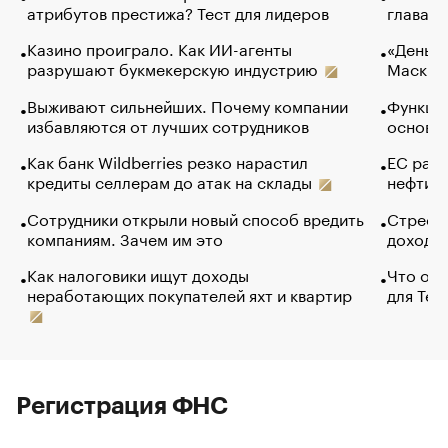
атрибутов престижа? Тест для лидеров
глава к
Казино проиграло. Как ИИ-агенты
«Деньги
разрушают букмекерскую индустрию
Маск в 
Выживают сильнейших. Почему компании
Функции
избавляются от лучших сотрудников
основ э
Как банк Wildberries резко нарастил
ЕС раз
кредиты селлерам до атак на склады
нефти —
Сотрудники открыли новый способ вредить
Стресс 
компаниям. Зачем им это
доходов
Как налоговики ищут доходы
Что обв
неработающих покупателей яхт и квартир
для Tel
Регистрация ФНС