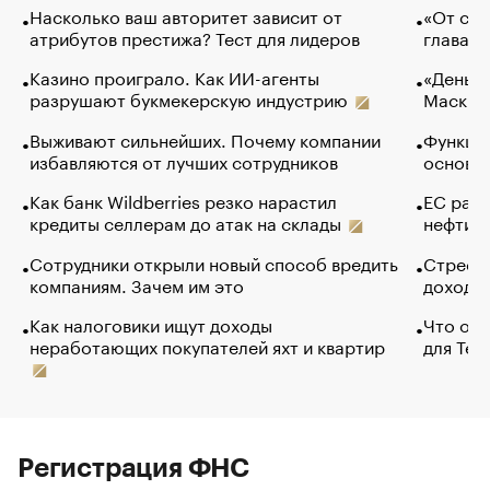
Насколько ваш авторитет зависит от
«От спо
атрибутов престижа? Тест для лидеров
глава к
Казино проиграло. Как ИИ-агенты
«Деньги
разрушают букмекерскую индустрию
Маск в 
Выживают сильнейших. Почему компании
Функции
избавляются от лучших сотрудников
основ э
Как банк Wildberries резко нарастил
ЕС раз
кредиты селлерам до атак на склады
нефти —
Сотрудники открыли новый способ вредить
Стресс 
компаниям. Зачем им это
доходов
Как налоговики ищут доходы
Что обв
неработающих покупателей яхт и квартир
для Tel
Регистрация ФНС