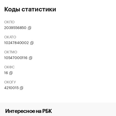
Коды статистики
ОКПО
2039556850
ОКАТО
10247840002
ОКТМО
10547000116
ОКФС
16
ОКОГУ
4210015
Интересное на РБК