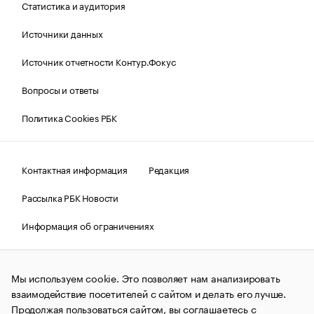
Статистика и аудитория
Источники данных
Источник отчетности Контур.Фокус
Вопросы и ответы
Политика Cookies РБК
Контактная информация
Редакция
Рассылка РБК Новости
Информация об ограничениях
Правовая информация
О соблюдении авторских прав
Мы используем cookie. Это позволяет нам анализировать
© АО «РОСБИЗНЕСКОНСАЛТИНГ»,
1995–2026.
Сообщения
и материалы информационного агентства «РБК»
взаимодействие посетителей с сайтом и делать его лучше.
(зарегистрировано Федеральной службой по надзору в сфере
Продолжая пользоваться сайтом, вы соглашаетесь с
связи, информационных технологий и массовых