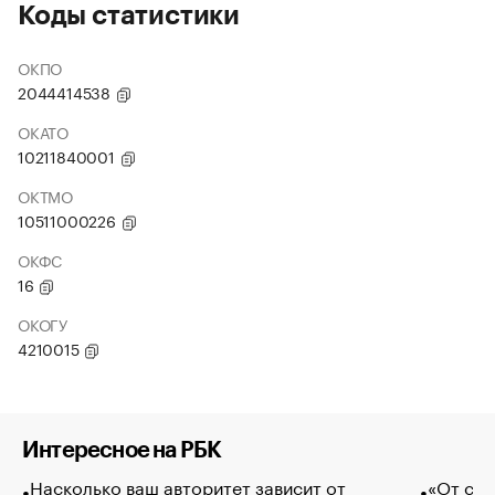
Коды статистики
ОКПО
2044414538
ОКАТО
10211840001
ОКТМО
10511000226
ОКФС
16
ОКОГУ
4210015
Интересное на РБК
Насколько ваш авторитет зависит от
«От спо