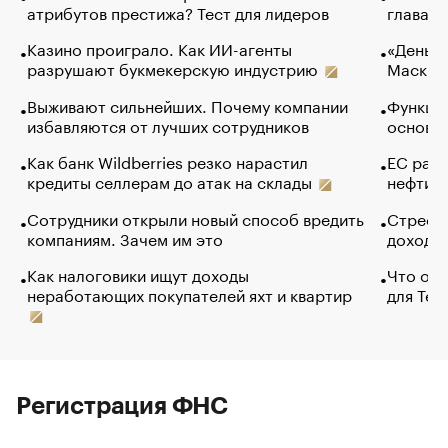
атрибутов престижа? Тест для лидеров
глава к
Казино проиграло. Как ИИ-агенты
«Деньги
разрушают букмекерскую индустрию
Маск в 
Выживают сильнейших. Почему компании
Функции
избавляются от лучших сотрудников
основ э
Как банк Wildberries резко нарастил
ЕС раз
кредиты селлерам до атак на склады
нефти —
Сотрудники открыли новый способ вредить
Стресс 
компаниям. Зачем им это
доходов
Как налоговики ищут доходы
Что обв
неработающих покупателей яхт и квартир
для Tel
Регистрация ФНС