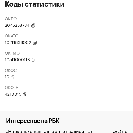
Коды статистики
ОКПО
2045258734
ОКАТО
10211838002
ОКТМО
10511000116
ОКФС
16
ОКОГУ
4210015
Интересное на РБК
Насколько ваш авторитет зависит от
«От спо