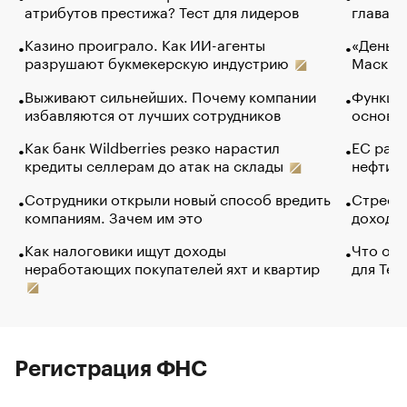
атрибутов престижа? Тест для лидеров
глава к
Казино проиграло. Как ИИ-агенты
«Деньги
разрушают букмекерскую индустрию
Маск в 
Выживают сильнейших. Почему компании
Функции
избавляются от лучших сотрудников
основ э
Как банк Wildberries резко нарастил
ЕС раз
кредиты селлерам до атак на склады
нефти —
Сотрудники открыли новый способ вредить
Стресс 
компаниям. Зачем им это
доходов
Как налоговики ищут доходы
Что обв
неработающих покупателей яхт и квартир
для Tel
Регистрация ФНС