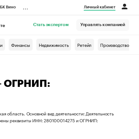
...
БК Вино
Личный кабинет
Стать экспертом
Управлять компанией
кте
азета
жи
Финансы
Недвижимость
Ретейл
Производство
— ОГРНИП:
кая область. Основной вид деятельности: Деятельность
воены реквизиты ИНН: 280100014275 и ОГРНИП: