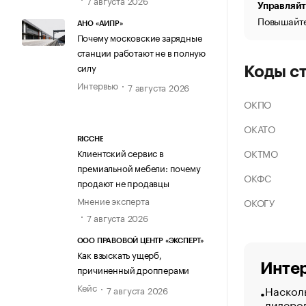
Управляйт
Повышайте
АНО «АИПР»
Почему московские зарядные
станции работают не в полную
силу
Коды с
Интервью
7 августа 2026
ОКПО
ОКАТО
RICCHE
ОКТМО
Клиентский сервис в
премиальной мебели: почему
ОКФС
продают не продавцы
Мнение эксперта
ОКОГУ
7 августа 2026
ООО ПРАВОВОЙ ЦЕНТР «ЭКСПЕРТ»
Как взыскать ущерб,
Интер
причиненный дропперами
Кейс
Насколь
7 августа 2026
лидеро