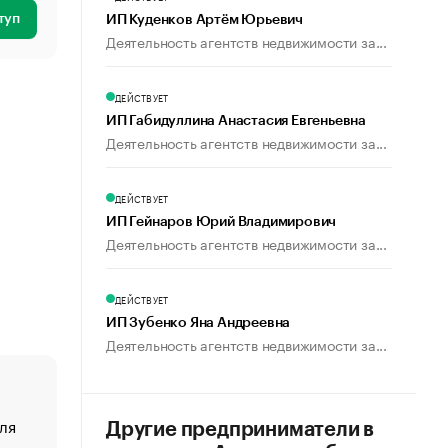
туп
ИП Куденков Артём Юрьевич
Деятельность агентств недвижимости за...
ДЕЙСТВУЕТ
ИП Габидуллина Анастасия Евгеньевна
Деятельность агентств недвижимости за...
ДЕЙСТВУЕТ
ИП Гейнаров Юрий Владимирович
Деятельность агентств недвижимости за...
ДЕЙСТВУЕТ
ИП Зубенко Яна Андреевна
Деятельность агентств недвижимости за...
ля
«От спорта тело стареет иначе». Как живет глава ко
Другие предприниматели в
создавшей GTA