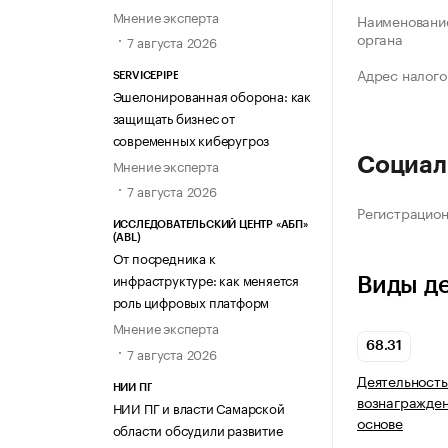
Мнение эксперта
Наименование
органа
7 августа 2026
Адрес налого
SERVICEPIPE
Эшелонированная оборона: как
защищать бизнес от
современных киберугроз
Социал
Мнение эксперта
7 августа 2026
Регистрацио
ИССЛЕДОВАТЕЛЬСКИЙ ЦЕНТР «АБП»
(ABL)
От посредника к
инфраструктуре: как меняется
Виды д
роль цифровых платформ
Мнение эксперта
68.31
7 августа 2026
Деятельность
НИИ ПГ
вознагражден
НИИ ПГ и власти Самарской
основе
области обсудили развитие