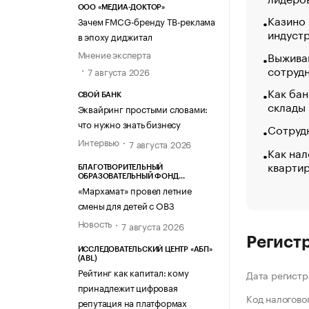
ООО «МЕДИА-ДОКТОР»
Казино
Зачем FMCG-бренду ТВ-реклама
индуст
в эпоху диджитал
Мнение эксперта
Выжива
сотруд
7 августа 2026
Как бан
СВОЙ БАНК
склады
Эквайринг простыми словами:
что нужно знать бизнесу
Сотрудн
Интервью
7 августа 2026
Как нал
кварти
БЛАГОТВОРИТЕЛЬНЫЙ
ОБРАЗОВАТЕЛЬНЫЙ ФОНД
«МАРХАМАТ»
«Мархамат» провел летние
смены для детей с ОВЗ
Новость
7 августа 2026
Регист
ИССЛЕДОВАТЕЛЬСКИЙ ЦЕНТР «АБП»
(ABL)
Рейтинг как капитал: кому
Дата регистр
принадлежит цифровая
Код налогово
репутация на платформах