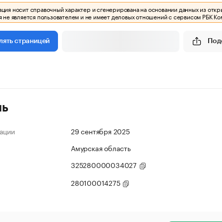
ия носит справочный характер и сгенерирована на основании данных из откр
 не является пользователем и не имеет деловых отношений с сервисом РБК Ко
Под
лять страницей
ль
ации
29 сентября 2025
Амурская область
325280000034027
280100014275