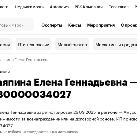
асли
Недвижимость
Autonews
РБК Компании
Телеканал
Р
К Курсы
РБК Life
Тренды
Визионеры
Национальные проекты
Эксперты
Кейсы
Мероприятия
О прое
онный клуб
Исследования
Кредитные рейтинги
Франшизы
Г
терия
IT и технологии
Малый бизнес
Маркетинг и прода
Проверка контрагентов
Политика
Экономика
Бизнес
аяпина Елена Геннадьевна
ы
ВЛЕНО
аяпина Елена Геннадьевна 
80000034027
лена Геннадьевна зарегистрирован 29.09.2025, в регионе — Амурс
вижимости за вознаграждение или на договорной основе. ИП прис
34027.
ы из публичных государственных источников.