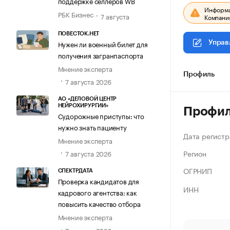
поддержке селлеров WB
Информац
РБК Бизнес
7 августа
Компания
ПОВЕСТОК.НЕТ
Нужен ли военный билет для
Управ
получения загранпаспорта
Мнение эксперта
Профиль
7 августа 2026
АО «ДЕЛОВОЙ ЦЕНТР
НЕЙРОХИРУРГИИ»
Профи
Судорожные приступы: что
нужно знать пациенту
Дата регистр
Мнение эксперта
Регион
7 августа 2026
ОГРНИП
СПЕКТРДАТА
Проверка кандидатов для
ИНН
кадрового агентства: как
повысить качество отбора
Мнение эксперта
7 августа 2026