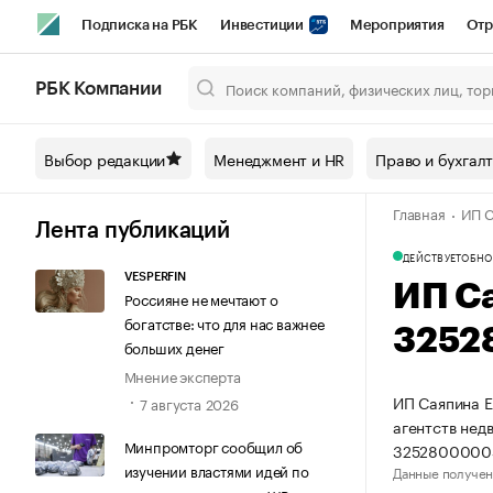
Подписка на РБК
Инвестиции
Мероприятия
Отр
Спорт
Школа управления РБК
РБК Образование
РБ
РБК Компании
Город
Стиль
Крипто
РБК Бизнес-среда
Дискусси
Выбор редакции
Менеджмент и HR
Право и бухгал
Спецпроекты СПб
Конференции СПб
Спецпроекты
Главная
ИП С
Технологии и медиа
Финансы
Рынок наличной валют
Лента публикаций
ДЕЙСТВУЕТ
ОБНО
VESPERFIN
ИП С
Россияне не мечтают о
богатстве: что для нас важнее
3252
больших денег
Мнение эксперта
ИП Саяпина Е
7 августа 2026
агентств нед
Минпромторг сообщил об
3252800000
изучении властями идей по
Данные получен