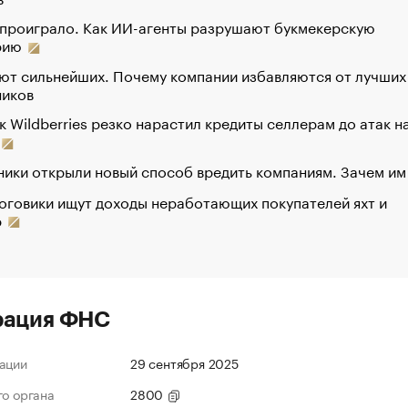
 проиграло. Как ИИ-агенты разрушают букмекерскую
рию
ют сильнейших. Почему компании избавляются от лучших
ников
к Wildberries резко нарастил кредиты селлерам до атак н
ики открыли новый способ вредить компаниям. Зачем им
оговики ищут доходы неработающих покупателей яхт и
р
рация ФНС
ации
29 сентября 2025
го органа
2800