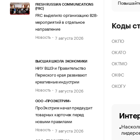
Повышайте
FRESH RUSSIAN COMMUNICATIONS
(FRC)
FRC выделило организацию B2B-
мероприятий в отдельное
Коды с
направление
Новость
7 августа 2026
ОКПО
ОКАТО
ОКТМО
ВЫСШАЯ ШКОЛА ЭКОНОМИКИ
НИУ ВШЭ и Правительство
ОКФС
Пермского края развивают
креативные индустрии
ОКОГУ
Новость
7 августа 2026
ООО «ПРОЭКСТРИМ»
ПроЭкстрим начал предаудит
товарных карточек перед
Интер
новыми правилами
Насколь
Новость
7 августа 2026
лидеро