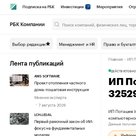
Подписка на РБК
Инвестиции
Мероприятия
Отр
Спорт
Школа управления РБК
РБК Образование
РБ
РБК Компании
Город
Стиль
Крипто
РБК Бизнес-среда
Дискусси
Выбор редакции
Менеджмент и HR
Право и бухгал
Спецпроекты СПб
Конференции СПб
Спецпроекты
Главная
ИП П
Технологии и медиа
Финансы
Рынок наличной валют
Лента публикаций
ДЕЙСТВУЕТ
ОБНО
AMS SOFTWARE
ИП П
Проект отопления частного
дома: пошаговая инструкция
3252
Мнение эксперта
7 августа 2026
ИП Поташев И
LCH.LEGAL
компьютерно
Первый рамочный закон об ИИ:
Данные получен
фокус на фундаментальных
моделях
Информац