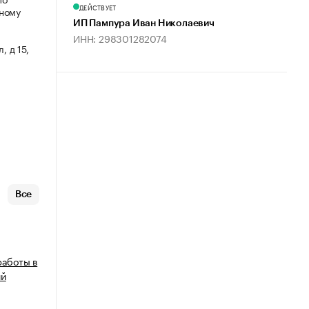
ДЕЙСТВУЕТ
мному
ИП Пампура Иван Николаевич
ИНН: 298301282074
, д 15,
Все
работы в
ий