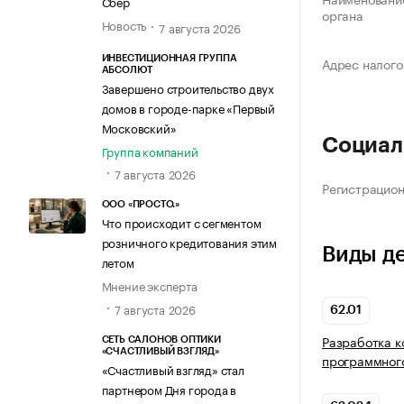
Сбер
органа
Новость
7 августа 2026
ИНВЕСТИЦИОННАЯ ГРУППА
Адрес налого
АБСОЛЮТ
Завершено строительство двух
домов в городе-парке «Первый
Московский»
Социал
Группа компаний
7 августа 2026
Регистрацио
ООО «ПРОСТО.»
Что происходит с сегментом
розничного кредитования этим
Виды д
летом
Мнение эксперта
7 августа 2026
62.01
Разработка 
СЕТЬ САЛОНОВ ОПТИКИ
«СЧАСТЛИВЫЙ ВЗГЛЯД»
программног
«Счастливый взгляд» стал
партнером Дня города в