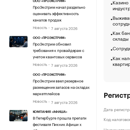
Казино
ООО «ПРОЭКСТРИМ»
ПроЭкстрим начал раздельно
индуст
оценивать эффективность
Выжива
каналов продаж
сотруд
Новость
7 августа 2026
Как бан
склады
ООО «ПРОЭКСТРИМ»
ПроЭкстрим обновил
Сотрудн
требования к провайдерам с
учетом квантовых сервисов
Как нал
кварти
Новость
7 августа 2026
ООО «ПРОЭКСТРИМ»
ПроЭкстрим ввел резервное
размещение запасов на складах
маркетплейсов
Регист
Новость
7 августа 2026
Дата регистр
КОМПАНИЯ «АФИША»
В Петербурге прошла препати
Код налогово
фестиваля Пикник Афиши х
Наименование