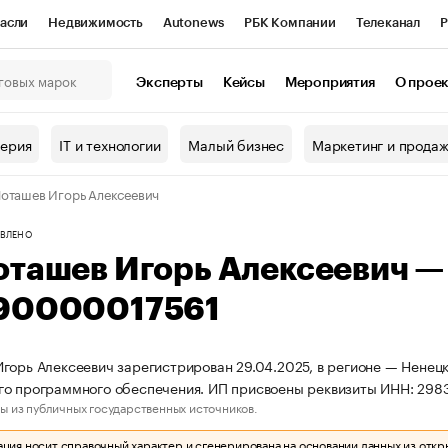
асли
Недвижимость
Autonews
РБК Компании
Телеканал
Р
К Курсы
РБК Life
Тренды
Визионеры
Национальные проекты
Эксперты
Кейсы
Мероприятия
О прое
онный клуб
Исследования
Кредитные рейтинги
Франшизы
Г
терия
IT и технологии
Малый бизнес
Маркетинг и прода
Проверка контрагентов
Политика
Экономика
Бизнес
оташев Игорь Алексеевич
ы
ВЛЕНО
оташев Игорь Алексеевич 
90000017561
горь Алексеевич зарегистрирован 29.04.2025, в регионе — Ненецк
го программного обеспечения. ИП присвоены реквизиты ИНН: 29
ы из публичных государственных источников.
ия носит справочный характер и сгенерирована на основании данных из откр