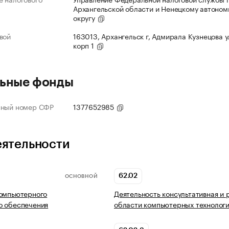
Архангельской области и Ненецкому автоно
округу
вой
163013, Архангельск г, Адмирала Кузнецова ул
корп 1
ьные фонды
нный номер СФР
1377652985
еятельности
62.02
ОСНОВНОЙ
компьютерного
Деятельность консультативная и 
о обеспечения
области компьютерных технолог