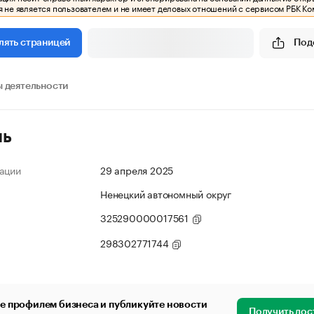
 не является пользователем и не имеет деловых отношений с сервисом РБК Ко
Под
лять страницей
 деятельности
ль
ации
29 апреля 2025
Ненецкий автономный округ
325290000017561
298302771744
е профилем бизнеса и публикуйте новости
Получить дос