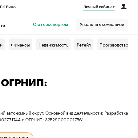
...
БК Вино
Личный кабинет
Стать экспертом
Управлять компанией
кте
азета
жи
Финансы
Недвижимость
Ретейл
Производство
— ОГРНИП:
ий автономный округ. Основной вид деятельности: Разработка
8302771744 и ОГРНИП: 325290000017561.
ытых источников.