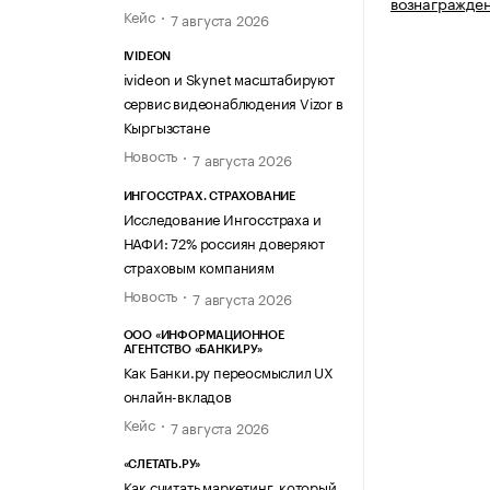
вознагражден
Кейс
7 августа 2026
IVIDEON
ivideon и Skynet масштабируют
сервис видеонаблюдения Vizor в
Кыргызстане
Новость
7 августа 2026
ИНГОССТРАХ. СТРАХОВАНИЕ
Исследование Ингосстраха и
НАФИ: 72% россиян доверяют
страховым компаниям
Новость
7 августа 2026
ООО «ИНФОРМАЦИОННОЕ
АГЕНТСТВО «БАНКИ.РУ»
Как Банки.ру переосмыслил UX
онлайн-вкладов
Кейс
7 августа 2026
«СЛЕТАТЬ.РУ»
Как считать маркетинг, который