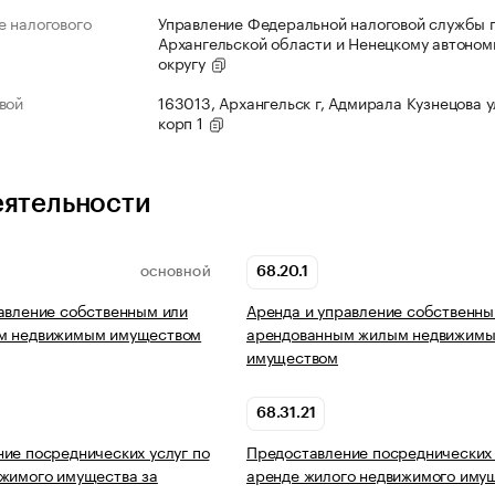
 налогового
Управление Федеральной налоговой службы 
Архангельской области и Ненецкому автоно
округу
вой
163013, Архангельск г, Адмирала Кузнецова ул
корп 1
еятельности
68.20.1
ОСНОВНОЙ
авление собственным или
Аренда и управление собственны
м недвижимым имуществом
арендованным жилым недвижим
имуществом
68.31.21
ие посреднических услуг по
Предоставление посреднических 
жимого имущества за
аренде жилого недвижимого иму