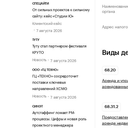
СПЕЦАЙТИ
Наименование
От сильных проектов к сильному
органа
сайту: кейс «Студии Ю»
Клиентский кейс
Адрес налого
7 августа 2026
ТУТУ
Туту стал партнером фестиваля
КРУТО
Виды д
Новость
7 августа 2026
68.20
ООО «ГЦ ТЕХНО»
ГЦ «ТЕХНО» сосредоточит
Аренда и упр
поставки ключевых
арендованны
направлений XCMG
Новость
7 августа 2026
СИНЭТ
68.31.2
Аутстаффинг ломает PM-
Предоставлен
процессы. Цифры и новая роль
аренде недви
проектного менеджера