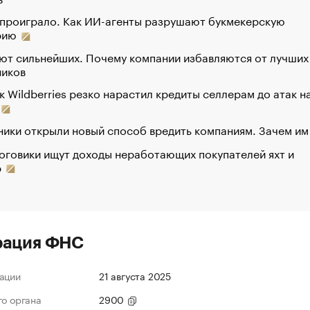
 проиграло. Как ИИ-агенты разрушают букмекерскую
рию
ют сильнейших. Почему компании избавляются от лучших
ников
к Wildberries резко нарастил кредиты селлерам до атак н
ики открыли новый способ вредить компаниям. Зачем им
оговики ищут доходы неработающих покупателей яхт и
р
рация ФНС
ации
21 августа 2025
го органа
2900