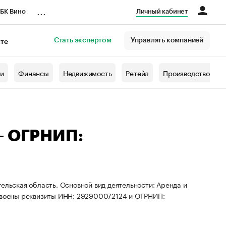
...
БК Вино
Личный кабинет
Стать экспертом
Управлять компанией
кте
азета
жи
Финансы
Недвижимость
Ретейл
Производство
— ОГРНИП:
ельская область. Основной вид деятельности: Аренда и
воены реквизиты ИНН: 292900072124 и ОГРНИП: