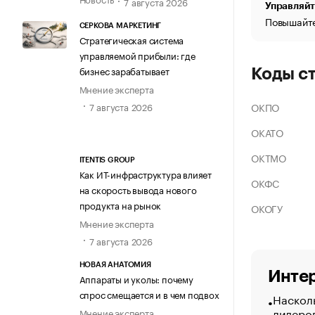
7 августа 2026
Управляйт
Повышайте
СЕРКОВА МАРКЕТИНГ
Стратегическая система
управляемой прибыли: где
бизнес зарабатывает
Коды с
Мнение эксперта
ОКПО
7 августа 2026
ОКАТО
ОКТМО
ITENTIS GROUP
Как ИТ-инфраструктура влияет
ОКФС
на скорость вывода нового
продукта на рынок
ОКОГУ
Мнение эксперта
7 августа 2026
НОВАЯ АНАТОМИЯ
Интер
Аппараты и уколы: почему
спрос смещается и в чем подвох
Насколь
лидеро
Мнение эксперта