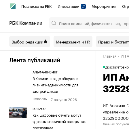
Подписка на РБК
Инвестиции
Мероприятия
Отр
Спорт
Школа управления РБК
РБК Образование
РБ
РБК Компании
Город
Стиль
Крипто
РБК Бизнес-среда
Дискусси
Выбор редакции
Менеджмент и HR
Право и бухгал
Спецпроекты СПб
Конференции СПб
Спецпроекты
Главная
ИП А
Технологии и медиа
Финансы
Рынок наличной валют
Лента публикаций
ДЕЙСТВУЕТ
ОБНО
АЛЬФА-ЛИЗИНГ
ИП А
В Калининграде обсудили
лизинг недвижимости для
3252
застройщиков
Новость
7 августа 2026
ИП Анохина Г
RULIZOR
управление 
Как цифровые отчеты могут
3252900000
сделать вторичный авторынок
Данные получен
прозрачнее