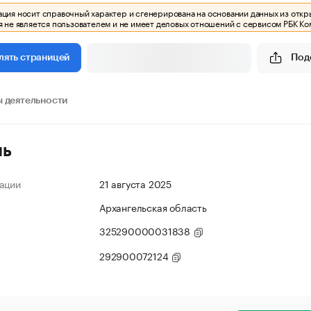
ия носит справочный характер и сгенерирована на основании данных из откр
 не является пользователем и не имеет деловых отношений с сервисом РБК Ко
Под
лять страницей
 деятельности
ль
ации
21 августа 2025
Архангельская область
325290000031838
292900072124