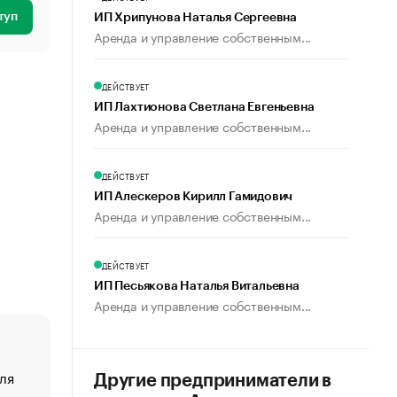
туп
ИП Хрипунова Наталья Сергеевна
Аренда и управление собственным...
ДЕЙСТВУЕТ
ИП Лахтионова Светлана Евгеньевна
Аренда и управление собственным...
ДЕЙСТВУЕТ
ИП Алескеров Кирилл Гамидович
Аренда и управление собственным...
ДЕЙСТВУЕТ
ИП Песьякова Наталья Витальевна
Аренда и управление собственным...
ля
«От спорта тело стареет иначе». Как живет глава ко
Другие предприниматели в
создавшей GTA