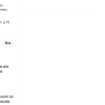
по
мному
, д 15,
Все
м или
ым
услуг по
щества