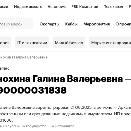
асли
Недвижимость
Autonews
РБК Компании
Телеканал
Р
К Курсы
РБК Life
Тренды
Визионеры
Национальные проекты
Эксперты
Кейсы
Мероприятия
О прое
онный клуб
Исследования
Кредитные рейтинги
Франшизы
Г
терия
IT и технологии
Малый бизнес
Маркетинг и прода
Проверка контрагентов
Политика
Экономика
Бизнес
нохина Галина Валерьевна
ы
ВЛЕНО
нохина Галина Валерьевна 
90000031838
алина Валерьевна зарегистрирован 21.08.2025, в регионе — Арханг
собственным или арендованным недвижимым имуществом. ИП прис
31838.
ы из публичных государственных источников.