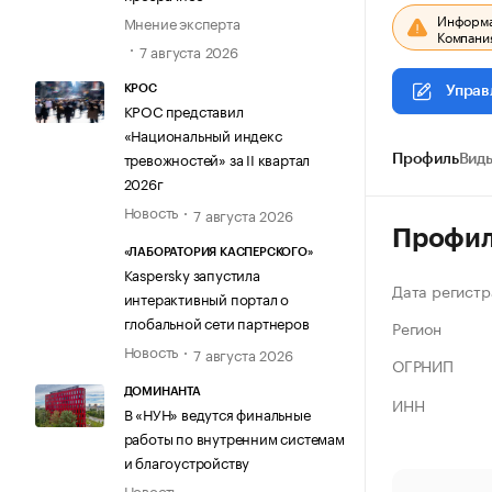
Информац
Мнение эксперта
Компания
7 августа 2026
КРОС
Управ
КРОС представил
«Национальный индекс
тревожностей» за II квартал
Профиль
Виды
2026г
Новость
7 августа 2026
Профи
«ЛАБОРАТОРИЯ КАСПЕРСКОГО»
Kaspersky запустила
Дата регистр
интерактивный портал о
глобальной сети партнеров
Регион
Новость
7 августа 2026
ОГРНИП
ДОМИНАНТА
ИНН
В «НУН» ведутся финальные
работы по внутренним системам
и благоустройству
Новость