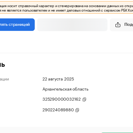
ия носит справочный характер и сгенерирована на основании данных из откр
 не является пользователем и не имеет деловых отношений с сервисом РБК Ко
Под
лять страницей
ль
ации
22 августа 2025
Архангельская область
325290000032162
290224089880