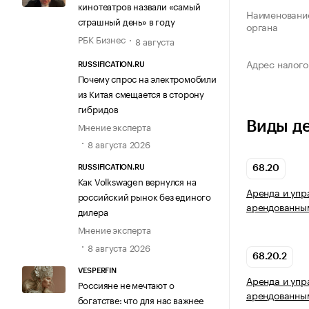
кинотеатров назвали «самый
Наименование
страшный день» в году
органа
РБК Бизнес
8 августа
Адрес налого
RUSSIFICATION.RU
Почему спрос на электромобили
из Китая смещается в сторону
гибридов
Виды д
Мнение эксперта
8 августа 2026
68.20
RUSSIFICATION.RU
Как Volkswagen вернулся на
Аренда и упр
российский рынок без единого
арендованны
дилера
Мнение эксперта
8 августа 2026
68.20.2
VESPERFIN
Аренда и упр
Россияне не мечтают о
арендованны
богатстве: что для нас важнее