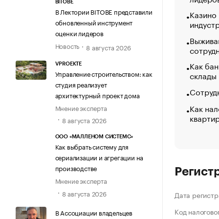
BITOBE
В Лектории BITOBE представили
Казино
обновленный инструмент
индуст
оценки лидеров
Выжива
Новость
8 августа 2026
сотруд
Как бан
VPROEKTE
Управление строительством: как
склады
студия реализует
Сотрудн
архитектурный проект дома
Как нал
Мнение эксперта
кварти
8 августа 2026
ООО «МАЛЛЕНОМ СИСТЕМС»
Как выбрать систему для
сериализации и агрегации на
производстве
Регист
Мнение эксперта
8 августа 2026
Дата регистр
Код налогово
В Ассоциации владельцев