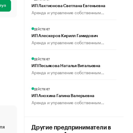
туп
ИП Лахтионова Светлана Евгеньевна
Аренда и управление собственным...
ДЕЙСТВУЕТ
ИП Алескеров Кирилл Гамидович
Аренда и управление собственным...
ДЕЙСТВУЕТ
ИП Песьякова Наталья Витальевна
Аренда и управление собственным...
ДЕЙСТВУЕТ
ИП Анохина Галина Валерьевна
Аренда и управление собственным...
ля
«От спорта тело стареет иначе». Как живет глава ко
Другие предприниматели в
создавшей GTA