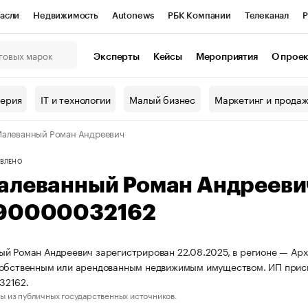
асли
Недвижимость
Autonews
РБК Компании
Телеканал
Р
К Курсы
РБК Life
Тренды
Визионеры
Национальные проекты
Эксперты
Кейсы
Мероприятия
О прое
онный клуб
Исследования
Кредитные рейтинги
Франшизы
Г
терия
IT и технологии
Малый бизнес
Маркетинг и прода
Проверка контрагентов
Политика
Экономика
Бизнес
алеванный Роман Андреевич
ы
ВЛЕНО
алеванный Роман Андрееви
90000032162
й Роман Андреевич зарегистрирован 22.08.2025, в регионе — Арха
собственным или арендованным недвижимым имуществом. ИП при
32162.
ы из публичных государственных источников.