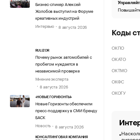
Управляйт
Бизнес-спикер Алексей
Повышайте
Жолобов выступил на Форуме
креативных индустрий
Интервью
8 августа 2026
Коды с
ОКПО
RULIZOR
Почему рынок автомобилей с
ОКАТО
пробегом нуждается в
ОКТМО
независимой проверке
Мнение эксперта
ОКФС
8 августа 2026
ОКОГУ
«НОВЫЕ ГОРИЗОНТЫ»
Новые Горизонты обеспечили
пресс-поддержку в СМИ бренду
БАСК
Интер
Новость
8 августа 2026
Насколь
лидеро
КОНСАЛТИНГОВАЯ КОМПАНИЯ