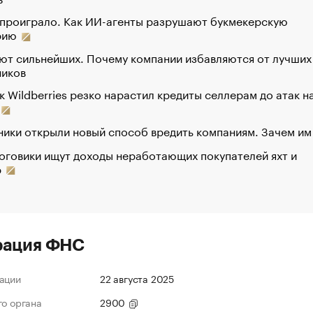
 проиграло. Как ИИ-агенты разрушают букмекерскую
рию
ют сильнейших. Почему компании избавляются от лучших
ников
к Wildberries резко нарастил кредиты селлерам до атак н
ики открыли новый способ вредить компаниям. Зачем им
оговики ищут доходы неработающих покупателей яхт и
р
рация ФНС
ации
22 августа 2025
го органа
2900