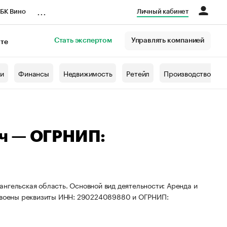
...
БК Вино
Личный кабинет
Стать экспертом
Управлять компанией
кте
азета
жи
Финансы
Недвижимость
Ретейл
Производство
ч — ОГРНИП:
нгельская область. Основной вид деятельности: Аренда и
своены реквизиты ИНН: 290224089880 и ОГРНИП: