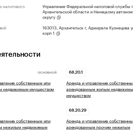
 налогового
Управление Федеральной налоговой службы 
Архангельской области и Ненецкому автоно
округу
вой
163013, Архангельск г, Адмирала Кузнецова ул
корп 1
еятельности
68.20.1
ОСНОВНОЙ
авление собственным или
Аренда и управление собственны
м недвижимым имуществом
арендованным жилым недвижим
имуществом
68.20.29
авление собственным или
Аренда и управление собственны
м нежилым недвижимым
арендованным прочим нежилым