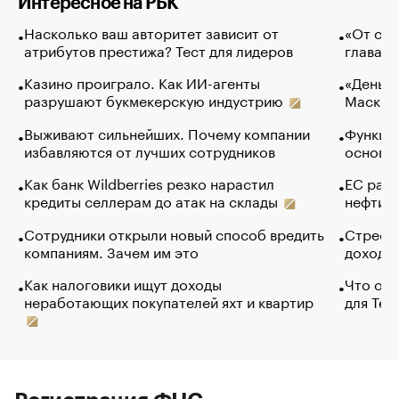
Интересное на РБК
Насколько ваш авторитет зависит от
«От спо
атрибутов престижа? Тест для лидеров
глава к
Казино проиграло. Как ИИ-агенты
«Деньги
разрушают букмекерскую индустрию
Маск в 
Выживают сильнейших. Почему компании
Функции
избавляются от лучших сотрудников
основ э
Как банк Wildberries резко нарастил
ЕС раз
кредиты селлерам до атак на склады
нефти —
Сотрудники открыли новый способ вредить
Стресс 
компаниям. Зачем им это
доходов
Как налоговики ищут доходы
Что обв
неработающих покупателей яхт и квартир
для Tel