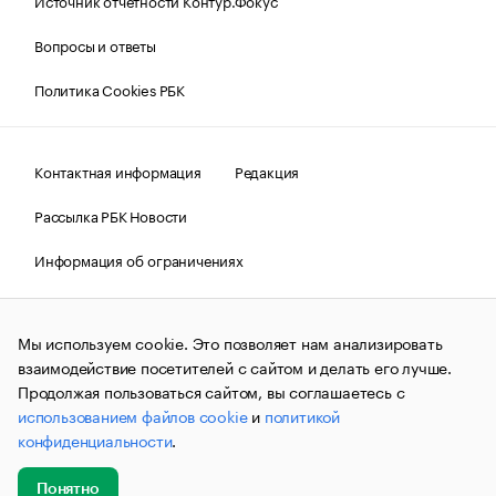
Источник отчетности Контур.Фокус
Вопросы и ответы
Политика Cookies РБК
Контактная информация
Редакция
Рассылка РБК Новости
Информация об ограничениях
Правовая информация
О соблюдении авторских прав
Мы используем cookie. Это позволяет нам анализировать
© АО «РОСБИЗНЕСКОНСАЛТИНГ»,
1995–2026.
Сообщения
и материалы информационного агентства «РБК»
взаимодействие посетителей с сайтом и делать его лучше.
(зарегистрировано Федеральной службой по надзору в сфере
Продолжая пользоваться сайтом, вы соглашаетесь с
связи, информационных технологий и массовых
использованием файлов cookie
и
политикой
коммуникаций (Роскомнадзор) 09.12.2015 за номером ИА
№ФС77-63848) сопровождаются пометкой «РБК». Отдельные
конфиденциальности
.
публикации могут содержать информацию,
не предназначенную для пользователей
до 18 лет.
companycardsfeedback@rbc.ru
Понятно