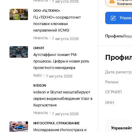
7 августа 2026
Компания
ООО «ГЦ ТЕХНО»
ГЦ «ТЕХНО» сосредоточит
Управ
поставки ключевых
направлений XCMG
Новость
Профиль
Виды
7 августа 2026
СИНЭТ
Аутстаффинг ломает PM-
Профи
процессы. Цифры и новая роль
проектного менеджера
Дата регистр
Кейс
7 августа 2026
Регион
IVIDEON
ОГРНИП
ivideon и Skynet масштабируют
сервис видеонаблюдения Vizor в
ИНН
Кыргызстане
Новость
7 августа 2026
ИНГОССТРАХ. СТРАХОВАНИЕ
Управляйт
Исследование Ингосстраха и