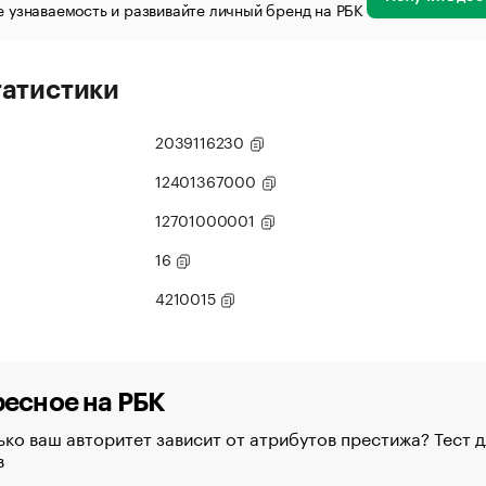
 узнаваемость и развивайте личный бренд на РБК
татистики
2039116230
12401367000
12701000001
16
4210015
есное на РБК
ко ваш авторитет зависит от атрибутов престижа? Тест д
в