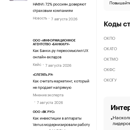
Повышайте
НАФИ: 72% россиян доверяют
страховым компаниям
Новость
7 августа 2026
Коды с
ОКПО
ООО «ИНФОРМАЦИОННОЕ
АГЕНТСТВО «БАНКИ.РУ»
ОКАТО
Как Банки.ру переосмыслил UX
онлайн-вкладов
ОКТМО
Кейс
7 августа 2026
ОКФС
«СЛЕТАТЬ.РУ»
ОКОГУ
Как считать маркетинг, который
не продает напрямую
Мнение эксперта
7 августа 2026
Интер
ООО «ВК РУС»
Насколь
Как инвестиции в аппараты
лидеро
Venus модернизировали работу