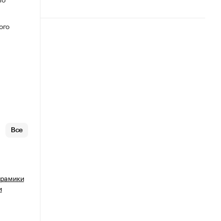
ого
Все
ерамики
и