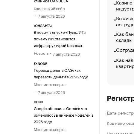
клиники CANDELA
Казино
индуст
Клиентский кейс
7 августа 2026
Выжива
сотруд
«ОНЛАНТА»
В новом выпуске «Пульс ИТ»:
Как бан
почему ИИ становится
склады
инфраструктурой бизнеса
Сотрудн
Новость
7 августа 2026
Как нал
кварти
EXNODE
Перевод денег в ОАЭ: как
перевести деньги в 2026 году
Мнение эксперта
7 августа 2026
Регист
ЦНИС
Google обновила Gemini: что
Дата регистр
изменилось в линейке моделей в
2026 году
Код налогово
Мнение эксперта
Наименование