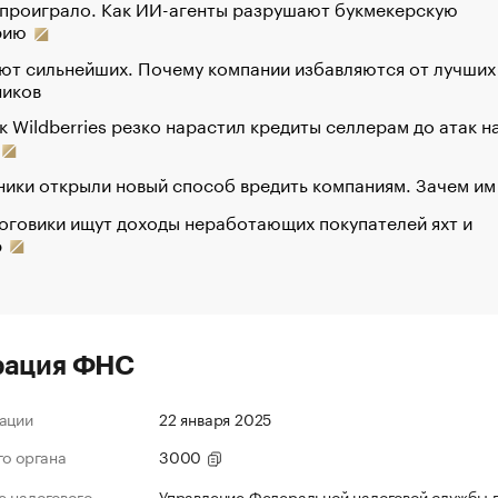
 проиграло. Как ИИ-агенты разрушают букмекерскую
рию
ют сильнейших. Почему компании избавляются от лучших
ников
к Wildberries резко нарастил кредиты селлерам до атак н
ики открыли новый способ вредить компаниям. Зачем им
оговики ищут доходы неработающих покупателей яхт и
р
рация ФНС
ации
22 января 2025
го органа
3000
 налогового
Управление Федеральной налоговой службы 