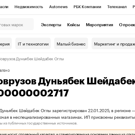
асли
Недвижимость
Autonews
РБК Компании
Телеканал
Р
К Курсы
РБК Life
Тренды
Визионеры
Национальные проекты
Эксперты
Кейсы
Мероприятия
О прое
онный клуб
Исследования
Кредитные рейтинги
Франшизы
Г
терия
IT и технологии
Малый бизнес
Маркетинг и прода
Проверка контрагентов
Политика
Экономика
Бизнес
оврузов Дуньябек Шейдабек Оглы
ы
ВЛЕНО
оврузов Дуньябек Шейдабе
00000002717
Дуньябек Шейдабек Оглы зарегистрирован 22.01.2025, в регионе —
очая в неспециализированных магазинах. ИП присвоены реквизи
ы из публичных государственных источников.
ия носит справочный характер и сгенерирована на основании данных из откр