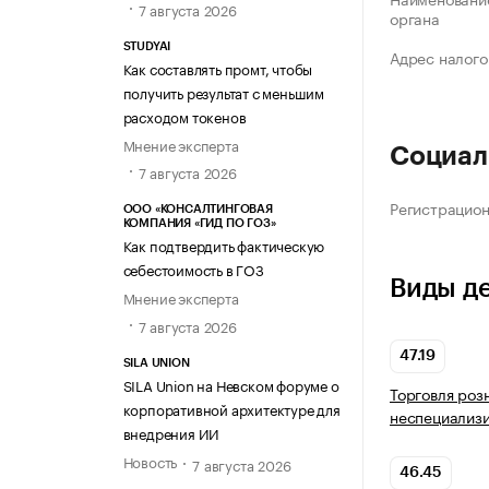
7 августа 2026
органа
STUDYAI
Адрес налого
Как составлять промт, чтобы
получить результат с меньшим
расходом токенов
Мнение эксперта
Социал
7 августа 2026
Регистрацио
ООО «КОНСАЛТИНГОВАЯ
КОМПАНИЯ «ГИД ПО ГОЗ»
Как подтвердить фактическую
себестоимость в ГОЗ
Виды д
Мнение эксперта
7 августа 2026
47.19
SILA UNION
SILA Union на Невском форуме о
Торговля роз
корпоративной архитектуре для
неспециализ
внедрения ИИ
Новость
7 августа 2026
46.45