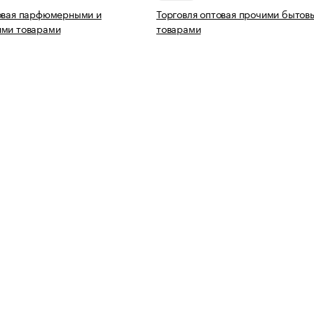
товая парфюмерными и
Торговля оптовая прочими бытов
ими товарами
товарами