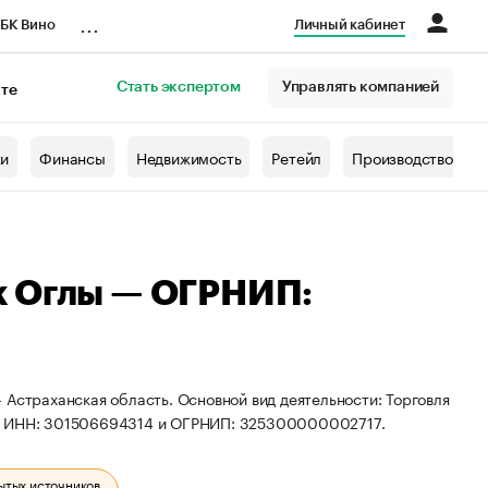
...
БК Вино
Личный кабинет
Стать экспертом
Управлять компанией
кте
азета
жи
Финансы
Недвижимость
Ретейл
Производство
к Оглы — ОГРНИП:
 Астраханская область. Основной вид деятельности: Торговля
ты ИНН: 301506694314 и ОГРНИП: 325300000002717.
ытых источников.