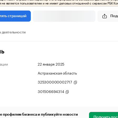
 не является пользователем и не имеет деловых отношений с сервисом РБК Ко
Под
лять страницей
 деятельности
ль
ации
22 января 2025
Астраханская область
325300000002717
301506694314
е профилем бизнеса и публикуйте новости
Получить дос