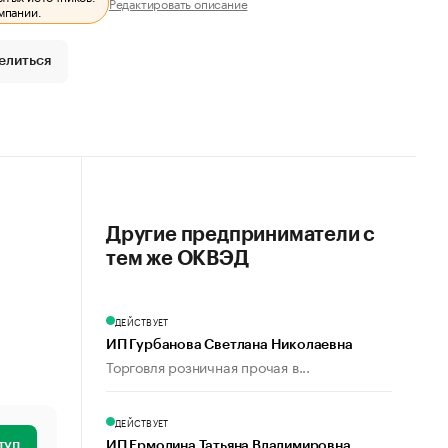
Редактировать описание
мпании.
елиться
Другие предприниматели с
тем же ОКВЭД
ДЕЙСТВУЕТ
ИП Гурбанова Светлана Николаевна
Торговля розничная прочая в...
ДЕЙСТВУЕТ
туп
ИП Ермолина Татьяна Владимировна