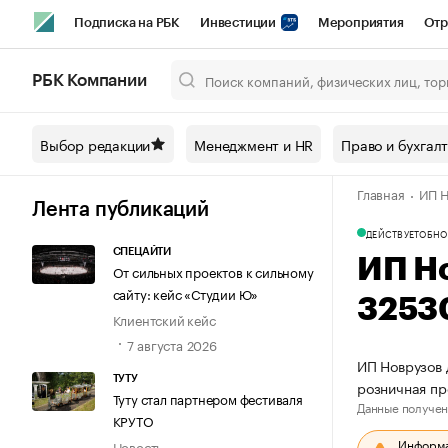
Подписка на РБК
Инвестиции
Мероприятия
Отр
Спорт
Школа управления РБК
РБК Образование
РБ
РБК Компании
Город
Стиль
Крипто
РБК Бизнес-среда
Дискусси
Выбор редакции
Менеджмент и HR
Право и бухгал
Спецпроекты СПб
Конференции СПб
Спецпроекты
Главная
ИП Н
Технологии и медиа
Финансы
Рынок наличной валют
Лента публикаций
ДЕЙСТВУЕТ
ОБНО
СПЕЦАЙТИ
ИП Н
От сильных проектов к сильному
сайту: кейс «Студии Ю»
3253
Клиентский кейс
7 августа 2026
ИП Новрузов 
ТУТУ
розничная пр
Туту стал партнером фестиваля
Данные получен
КРУТО
Информац
Новость