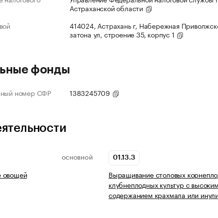
Астраханской области
вой
414024, Астрахань г, Набережная Приволжск
затона ул, строение 35, корпус 1
ьные фонды
нный номер СФР
1383245709
еятельности
01.13.3
ОСНОВНОЙ
 овощей
Выращивание столовых корнепло
клубнеплодных культур с высоки
содержанием крахмала или инул