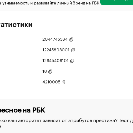
 узнаваемость и развивайте личный бренд на РБК
татистики
2044745364
12245808001
12645408101
16
4210005
есное на РБК
ко ваш авторитет зависит от атрибутов престижа? Тест д
в