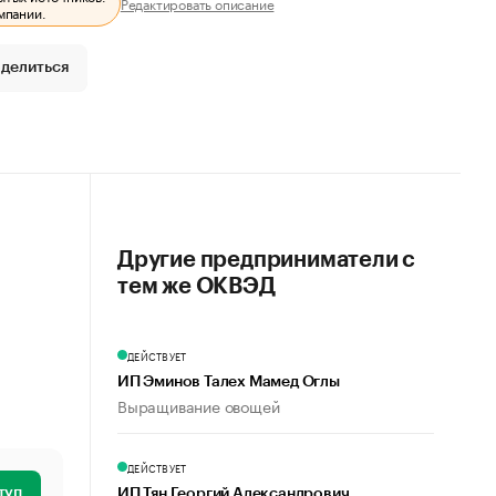
Редактировать описание
мпании.
делиться
Другие предприниматели с
тем же ОКВЭД
ДЕЙСТВУЕТ
ИП Эминов Талех Мамед Оглы
Выращивание овощей
ДЕЙСТВУЕТ
туп
ИП Тян Георгий Александрович