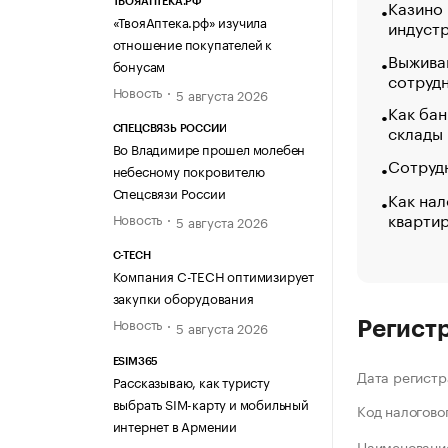
Казино
ТВОЯАПТЕКА.РФ
«ТвояАптека.рф» изучила
индуст
отношение покупателей к
Выжива
бонусам
сотруд
Новость
5 августа 2026
Как бан
склады
СПЕЦСВЯЗЬ РОССИИ
Во Владимире прошел молебен
Сотрудн
небесному покровителю
Спецсвязи России
Как нал
кварти
Новость
5 августа 2026
C-TECH
Компания C-TECH оптимизирует
закупки оборудования
Новость
5 августа 2026
Регист
ESIM365
Дата регистр
Рассказываю, как туристу
выбрать SIM-карту и мобильный
Код налогово
интернет в Армении
Наименование