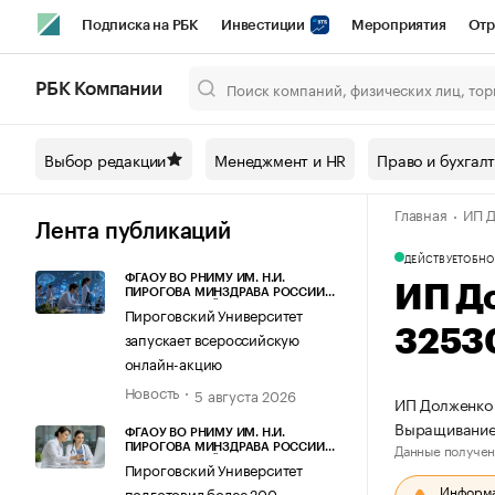
Подписка на РБК
Инвестиции
Мероприятия
Отр
Спорт
Школа управления РБК
РБК Образование
РБ
РБК Компании
Город
Стиль
Крипто
РБК Бизнес-среда
Дискусси
Выбор редакции
Менеджмент и HR
Право и бухгал
Спецпроекты СПб
Конференции СПб
Спецпроекты
Главная
ИП Д
Технологии и медиа
Финансы
Рынок наличной валют
Лента публикаций
ДЕЙСТВУЕТ
ОБНО
ФГАОУ ВО РНИМУ ИМ. Н.И.
ИП Д
ПИРОГОВА МИНЗДРАВА РОССИИ
(ПИРОГОВСКИЙ УНИВЕРСИТЕТ)
Пироговский Университет
3253
запускает всероссийскую
онлайн-акцию
Новость
5 августа 2026
ИП Долженко 
Выращивание
ФГАОУ ВО РНИМУ ИМ. Н.И.
Данные получен
ПИРОГОВА МИНЗДРАВА РОССИИ
(ПИРОГОВСКИЙ УНИВЕРСИТЕТ)
Пироговский Университет
Информац
подготовил более 200