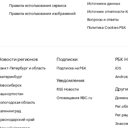
Источники данных
Правила использования сервиса
Источник отчетности 
Правила использования изображений
Вопросы и ответы
Политика Cookies РБК
Новости регионов
Подписки
РБК Н
анкт-Петербург и область
Подписка на РБК
iOS
катеринбург
Androi
Уведомления
Новосибирск
Други
RSS Новости
Башкортостан
Оповещения RBC.ru
Домены
ологодская область
Рег.об
Калининград
Рег.ре
раснодарский край
Знаком
Нижний Новгород