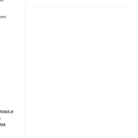
ого
дных и
м
ина