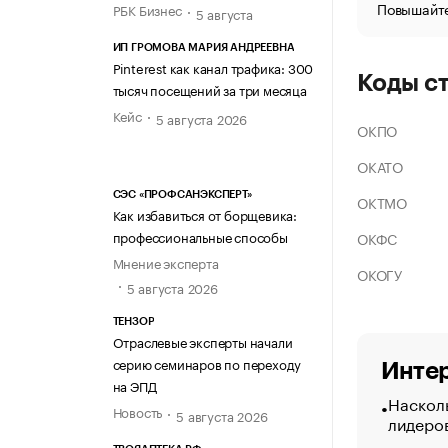
Повышайте
РБК Бизнес
5 августа
ИП ГРОМОВА МАРИЯ АНДРЕЕВНА
Pinterest как канал трафика: 300
Коды с
тысяч посещений за три месяца
Кейс
5 августа 2026
ОКПО
ОКАТО
СЭС «ПРОФСАНЭКСПЕРТ»
ОКТМО
Как избавиться от борщевика:
профессиональные способы
ОКФС
Мнение эксперта
ОКОГУ
5 августа 2026
ТЕНЗОР
Отраслевые эксперты начали
серию семинаров по переходу
Интер
на ЭПД
Насколь
Новость
5 августа 2026
лидеро