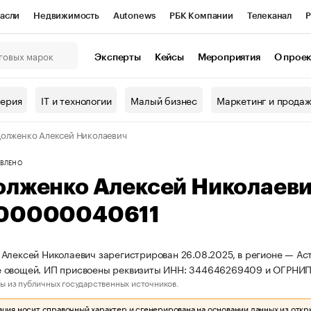
асли
Недвижимость
Autonews
РБК Компании
Телеканал
Р
К Курсы
РБК Life
Тренды
Визионеры
Национальные проекты
Эксперты
Кейсы
Мероприятия
О прое
онный клуб
Исследования
Кредитные рейтинги
Франшизы
Г
терия
IT и технологии
Малый бизнес
Маркетинг и прода
Проверка контрагентов
Политика
Экономика
Бизнес
олженко Алексей Николаевич
ы
ВЛЕНО
олженко Алексей Николаев
00000040611
Алексей Николаевич зарегистрирован 26.08.2025, в регионе — Аст
 овощей. ИП присвоены реквизиты ИНН: 344646269409 и ОГРНИ
ы из публичных государственных источников.
ия носит справочный характер и сгенерирована на основании данных из откр