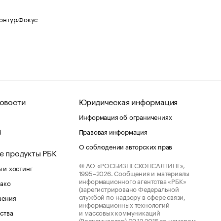
Контур.Фокус
овости
Юридическая информация
Информация об ограничениях
d
Правовая информация
О соблюдении авторских прав
е продукты РБК
© АО «РОСБИЗНЕСКОНСАЛТИНГ»,
 и хостинг
1995–2026.
Сообщения и материалы
информационного агентства «РБК»
лако
(зарегистрировано Федеральной
службой по надзору в сфере связи,
шения
информационных технологий
ства
и массовых коммуникаций
(Роскомнадзор) 09.12.2015 за номером