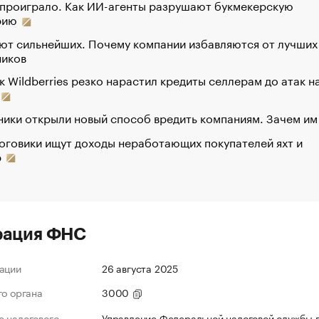
 проиграло. Как ИИ-агенты разрушают букмекерскую
рию
ют сильнейших. Почему компании избавляются от лучших
ников
к Wildberries резко нарастил кредиты селлерам до атак н
ики открыли новый способ вредить компаниям. Зачем им
оговики ищут доходы неработающих покупателей яхт и
р
рация ФНС
ации
26 августа 2025
го органа
3000
 налогового
Управление Федеральной налоговой службы 