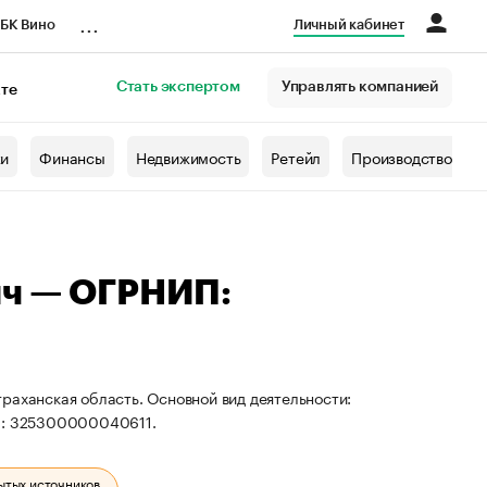
...
БК Вино
Личный кабинет
Стать экспертом
Управлять компанией
кте
азета
жи
Финансы
Недвижимость
Ретейл
Производство
ич — ОГРНИП:
раханская область. Основной вид деятельности:
П: 325300000040611.
ытых источников.