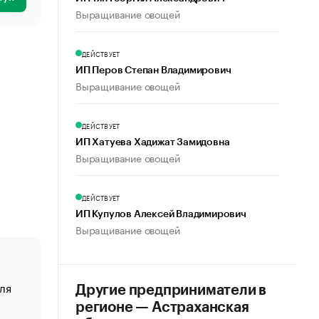
Выращивание овощей
ДЕЙСТВУЕТ
ИП Перов Степан Владимирович
Выращивание овощей
ДЕЙСТВУЕТ
ИП Хатуева Хадижат Замидовна
Выращивание овощей
ДЕЙСТВУЕТ
ИП Купулов Алексей Владимирович
Выращивание овощей
ля
«От спорта тело стареет иначе». Как живет глава ко
Другие предприниматели в
создавшей GTA
регионе — Астраханская