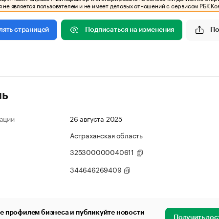
 не является пользователем и не имеет деловых отношений с сервисом РБК Ко
Подписаться на изменения
По
лять страницей
ль
ации
26 августа 2025
Астраханская область
325300000040611
344646269409
е профилем бизнеса и публикуйте новости
Получить дос