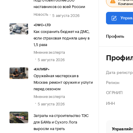
Компания
наставников со всей России
Новость
5 августа 2026
Управ
«OWC» LTD
Как сохранить бюджет на ДМС,
если страховая подняла цену в
Профиль
1,5 раза
Мнение эксперта
Профи
5 августа 2026
«КАЛИБР»
Дата регистр
Оружейная мастерская в
Регион
Москве: ремонт оружия и услуги
перед сезоном
ОГРНИП
Мнение эксперта
ИНН
5 августа 2026
Затраты на строительство ТЭС
для БАМа и Сухого Лога
выросли на треть
Управляйт