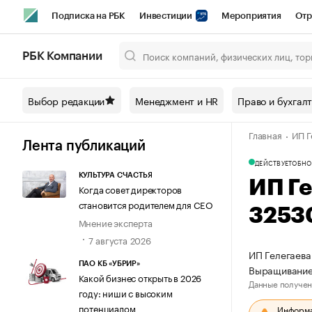
Подписка на РБК
Инвестиции
Мероприятия
Отр
Спорт
Школа управления РБК
РБК Образование
РБ
РБК Компании
Город
Стиль
Крипто
РБК Бизнес-среда
Дискусси
Выбор редакции
Менеджмент и HR
Право и бухгал
Спецпроекты СПб
Конференции СПб
Спецпроекты
Главная
ИП Г
Технологии и медиа
Финансы
Рынок наличной валют
Лента публикаций
ДЕЙСТВУЕТ
ОБНО
КУЛЬТУРА СЧАСТЬЯ
ИП Г
Когда совет директоров
становится родителем для CEO
3253
Мнение эксперта
7 августа 2026
ИП Гелегаева
ПАО КБ «УБРИР»
Выращивание
Какой бизнес открыть в 2026
Данные получен
году: ниши с высоким
потенциалом
Информац