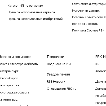
Статистика и аудитори
Каталог ИП по регионам
Источники данных
Правила использования сервиса
Источник отчетности 
Правила использования изображений
Вопросы и ответы
Политика Cookies РБК
Новости регионов
Подписки
РБК Н
анкт-Петербург и область
Подписка на РБК
iOS
катеринбург
Androi
Уведомления
Новосибирск
Други
RSS Новости
Башкортостан
Оповещения RBC.ru
Домены
ологодская область
Рег.об
Калининград
Рег.ре
раснодарский край