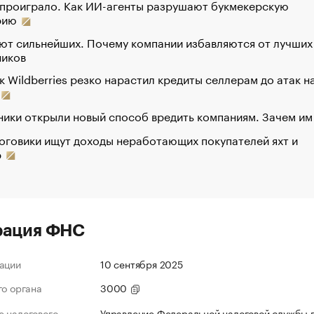
 проиграло. Как ИИ-агенты разрушают букмекерскую
рию
ют сильнейших. Почему компании избавляются от лучших
ников
к Wildberries резко нарастил кредиты селлерам до атак н
ики открыли новый способ вредить компаниям. Зачем им
оговики ищут доходы неработающих покупателей яхт и
р
рация ФНС
ации
10 сентября 2025
го органа
3000
 налогового
Управление Федеральной налоговой службы 