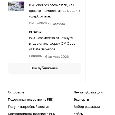
В Wildberries рассказали, как
предпринимателям подтвердить
ущерб от атак
РБК Бизнес
6 августа
GLOWBYTE
РСХБ совместно с GlowByte
внедрил платформу CM Ocean
от Data Sapience
Новость
6 августа 2026
Все публикации
О проекте
Лента публикаций
Поделиться новостью на РБК
Эксперты
Получить пробный доступ
Выбор редакции
Корпоративная подписка РБК
Кейсы