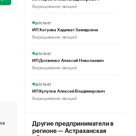
Выращивание овощей
ДЕЙСТВУЕТ
ИП Хатуева Хадижат Замидовна
Выращивание овощей
ДЕЙСТВУЕТ
ИП Долженко Алексей Николаевич
Выращивание овощей
ДЕЙСТВУЕТ
ИП Купулов Алексей Владимирович
Выращивание овощей
ля
«От спорта тело стареет иначе». Как живет глава ко
Другие предприниматели в
создавшей GTA
регионе — Астраханская