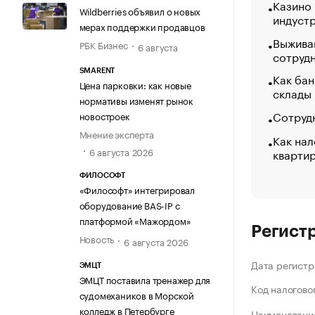
Казино
Wildberries объявил о новых
индуст
мерах поддержки продавцов
Выжива
РБК Бизнес
6 августа
сотруд
SMARENT
Как бан
Цена парковки: как новые
склады
нормативы изменят рынок
Сотрудн
новостроек
Мнение эксперта
Как нал
6 августа 2026
кварти
ФИЛОСОФТ
«Философт» интегрировал
оборудование BAS-IP с
платформой «Мажордом»
Регист
Новость
6 августа 2026
Дата регистр
ЭМЦТ
ЭМЦТ поставила тренажер для
Код налогово
судомехаников в Морской
колледж в Петербурге
Наименование