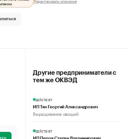
Редактировать описание
мпании.
елиться
Другие предприниматели с
тем же ОКВЭД
ДЕЙСТВУЕТ
ИП Тян Георгий Александрович
Выращивание овощей
ДЕЙСТВУЕТ
туп
ИП Перов Степан Владимирович