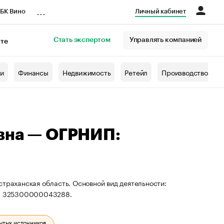
...
БК Вино
Личный кабинет
Стать экспертом
Управлять компанией
кте
азета
жи
Финансы
Недвижимость
Ретейл
Производство
вна — ОГРНИП:
страханская область. Основной вид деятельности:
П: 325300000043288.
ытых источников.