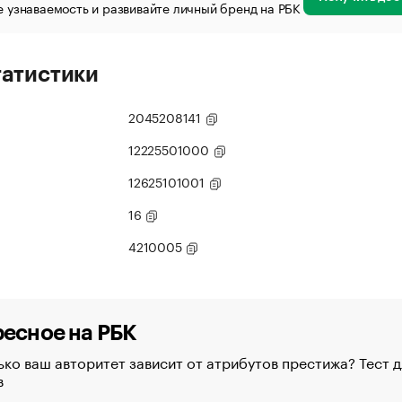
 узнаваемость и развивайте личный бренд на РБК
татистики
2045208141
12225501000
12625101001
16
4210005
есное на РБК
ко ваш авторитет зависит от атрибутов престижа? Тест д
в