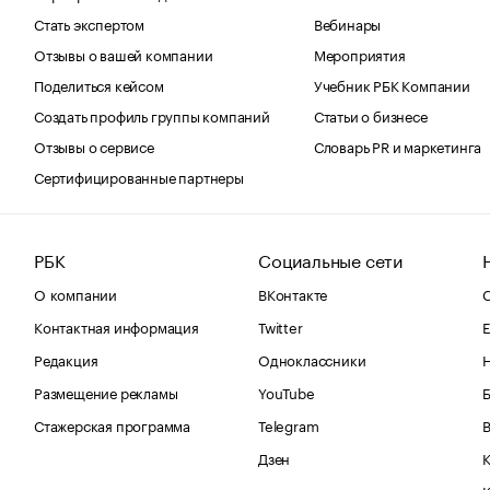
Стать экспертом
Вебинары
Отзывы о вашей компании
Мероприятия
Поделиться кейсом
Учебник РБК Компании
Создать профиль группы компаний
Статьи о бизнесе
Отзывы о сервисе
Словарь PR и маркетинга
Сертифицированные партнеры
РБК
Социальные сети
О компании
ВКонтакте
С
Контактная информация
Twitter
Е
Редакция
Одноклассники
Размещение рекламы
YouTube
Стажерская программа
Telegram
В
Дзен
К