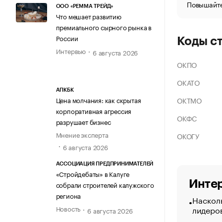
Повышайте
ООО «РЕММА ТРЕЙД»
Что мешает развитию
премиального сырного рынка в
России
Коды с
Интервью
6 августа 2026
ОКПО
ОКАТО
АПКБК
ОКТМО
Цена молчания: как скрытая
корпоративная агрессия
ОКФС
разрушает бизнес
Мнение эксперта
ОКОГУ
6 августа 2026
АССОЦИАЦИЯ ПРЕДПРИНИМАТЕЛЕЙ
«Стройдебаты» в Калуге
Интер
собрали строителей калужского
региона
Насколь
лидеро
Новость
6 августа 2026