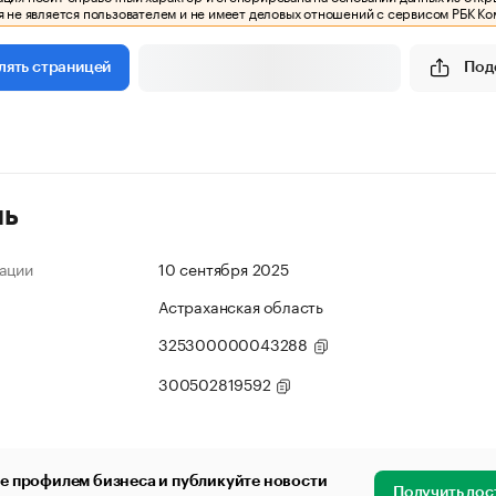
 не является пользователем и не имеет деловых отношений с сервисом РБК Ко
Под
лять страницей
ль
ации
10 сентября 2025
Астраханская область
325300000043288
300502819592
е профилем бизнеса и публикуйте новости
Получить дос