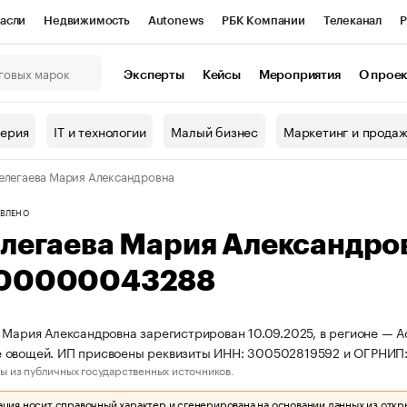
асли
Недвижимость
Autonews
РБК Компании
Телеканал
Р
К Курсы
РБК Life
Тренды
Визионеры
Национальные проекты
Эксперты
Кейсы
Мероприятия
О прое
онный клуб
Исследования
Кредитные рейтинги
Франшизы
Г
терия
IT и технологии
Малый бизнес
Маркетинг и прода
Проверка контрагентов
Политика
Экономика
Бизнес
елегаева Мария Александровна
ы
ВЛЕНО
елегаева Мария Александро
00000043288
 Мария Александровна зарегистрирован 10.09.2025, в регионе — А
 овощей. ИП присвоены реквизиты ИНН: 300502819592 и ОГРНИ
ы из публичных государственных источников.
ия носит справочный характер и сгенерирована на основании данных из откр