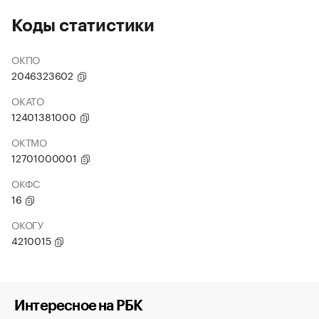
Коды статистики
ОКПО
2046323602
ОКАТО
12401381000
ОКТМО
12701000001
ОКФС
16
ОКОГУ
4210015
Интересное на РБК