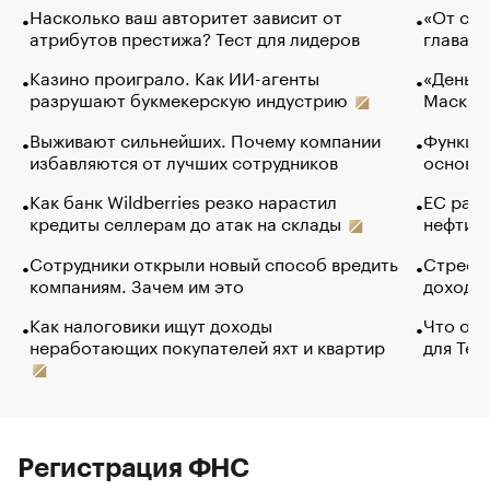
Насколько ваш авторитет зависит от
«От спо
атрибутов престижа? Тест для лидеров
глава к
Казино проиграло. Как ИИ-агенты
«Деньги
разрушают букмекерскую индустрию
Маск в 
Выживают сильнейших. Почему компании
Функции
избавляются от лучших сотрудников
основ э
Как банк Wildberries резко нарастил
ЕС раз
кредиты селлерам до атак на склады
нефти —
Сотрудники открыли новый способ вредить
Стресс 
компаниям. Зачем им это
доходов
Как налоговики ищут доходы
Что обв
неработающих покупателей яхт и квартир
для Tel
Регистрация ФНС