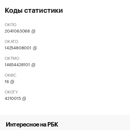
Коды статистики
ОКПО
2041063068
ОКАТО
14254808001
ОКТМО
14654428101
ОКФС
16
ОКОГУ
4210015
Интересное на РБК