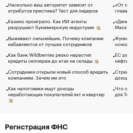
Насколько ваш авторитет зависит от
«От спо
атрибутов престижа? Тест для лидеров
глава к
Казино проиграло. Как ИИ-агенты
«Деньги
разрушают букмекерскую индустрию
Маск в 
Выживают сильнейших. Почему компании
Функции
избавляются от лучших сотрудников
основ э
Как банк Wildberries резко нарастил
ЕС раз
кредиты селлерам до атак на склады
нефти —
Сотрудники открыли новый способ вредить
Стресс 
компаниям. Зачем им это
доходов
Как налоговики ищут доходы
Что обв
неработающих покупателей яхт и квартир
для Tel
Регистрация ФНС