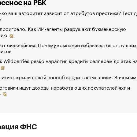
есное на РБК
ко ваш авторитет зависит от атрибутов престижа? Тест д
в
 проиграло. Как ИИ-агенты разрушают букмекерскую
рию
ют сильнейших. Почему компании избавляются от лучших
ников
к Wildberries резко нарастил кредиты селлерам до атак н
ики открыли новый способ вредить компаниям. Зачем им
оговики ищут доходы неработающих покупателей яхт и
р
рация ФНС