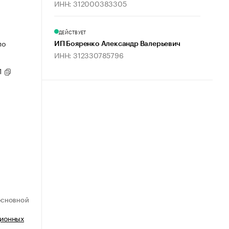
ИНН: 312000383305
ДЕЙСТВУЕТ
по
ИП Бояренко Александр Валерьевич
ИНН: 312330785796
1
ОСНОВНОЙ
ционных