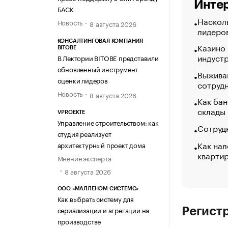
Интер
БАСК
Насколь
Новость
8 августа 2026
лидеро
КОНСАЛТИНГОВАЯ КОМПАНИЯ
Казино
BITOBE
индуст
В Лектории BITOBE представили
обновленный инструмент
Выжива
оценки лидеров
сотруд
Новость
8 августа 2026
Как бан
склады
VPROEKTE
Управление строительством: как
Сотрудн
студия реализует
Как нал
архитектурный проект дома
кварти
Мнение эксперта
8 августа 2026
ООО «МАЛЛЕНОМ СИСТЕМС»
Как выбрать систему для
сериализации и агрегации на
Регист
производстве