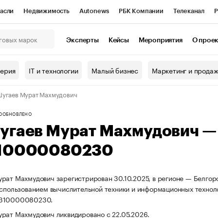
асли
Недвижимость
Autonews
РБК Компании
Телеканал
Р
К Курсы
РБК Life
Тренды
Визионеры
Национальные проекты
Эксперты
Кейсы
Мероприятия
О прое
онный клуб
Исследования
Кредитные рейтинги
Франшизы
Г
терия
IT и технологии
Малый бизнес
Маркетинг и прода
Проверка контрагентов
Политика
Экономика
Бизнес
угаев Мурат Махмудович
ы
О
ОБНОВЛЕНО
угаев Мурат Махмудович —
10000080230
рат Махмудович зарегистрирован 30.10.2025, в регионе — Белгоро
использованием вычислительной техники и информационных технол
5310000080230.
рат Махмудович ликвидировано с 22.05.2026.