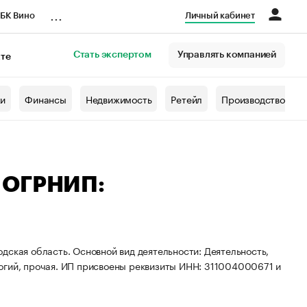
...
БК Вино
Личный кабинет
Стать экспертом
Управлять компанией
кте
азета
жи
Финансы
Недвижимость
Ретейл
Производство
 ОГРНИП:
дская область. Основной вид деятельности: Деятельность,
огий, прочая. ИП присвоены реквизиты ИНН: 311004000671 и