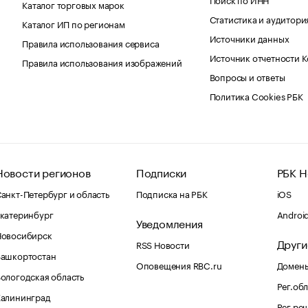
Каталог торговых марок
Статистика и аудитори
Каталог ИП по регионам
Источники данных
Правила использования сервиса
Источник отчетности 
Правила использования изображений
Вопросы и ответы
Политика Cookies РБК
Новости регионов
Подписки
РБК Н
анкт-Петербург и область
Подписка на РБК
iOS
катеринбург
Androi
Уведомления
Новосибирск
Други
RSS Новости
Башкортостан
Оповещения RBC.ru
Домены
ологодская область
Рег.об
Калининград
Рег.ре