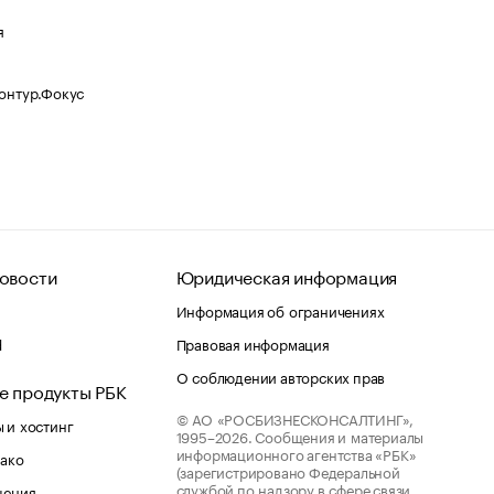
я
Контур.Фокус
овости
Юридическая информация
Информация об ограничениях
d
Правовая информация
О соблюдении авторских прав
е продукты РБК
© АО «РОСБИЗНЕСКОНСАЛТИНГ»,
 и хостинг
1995–2026.
Сообщения и материалы
информационного агентства «РБК»
лако
(зарегистрировано Федеральной
службой по надзору в сфере связи,
шения