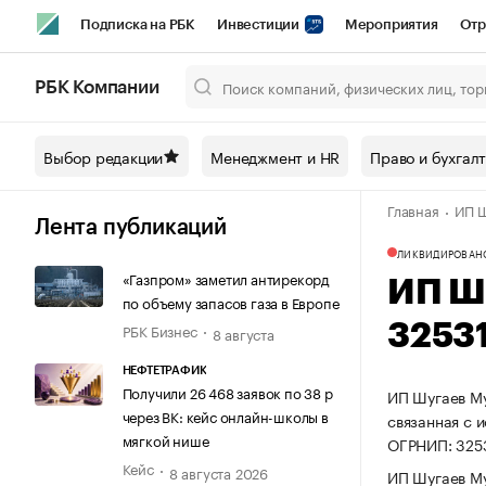
Подписка на РБК
Инвестиции
Мероприятия
Отр
Спорт
Школа управления РБК
РБК Образование
РБ
РБК Компании
Город
Стиль
Крипто
РБК Бизнес-среда
Дискусси
Выбор редакции
Менеджмент и HR
Право и бухгал
Спецпроекты СПб
Конференции СПб
Спецпроекты
Главная
ИП Ш
Технологии и медиа
Финансы
Рынок наличной валют
Лента публикаций
ЛИКВИДИРОВАН
«Газпром» заметил антирекорд
ИП Ш
по объему запасов газа в Европе
РБК Бизнес
3253
8 августа
НЕФТЕТРАФИК
Получили 26 468 заявок по 38 р
ИП Шугаев Му
через ВК: кейс онлайн-школы в
связанная с 
мягкой нише
ОГРНИП: 32
Кейс
8 августа 2026
ИП Шугаев Му