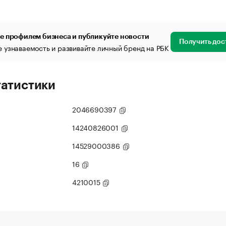
е профилем бизнеса и публикуйте новости
Получить дос
 узнаваемость и развивайте личный бренд на РБК
татистики
2046690397
14240826001
14529000386
16
4210015