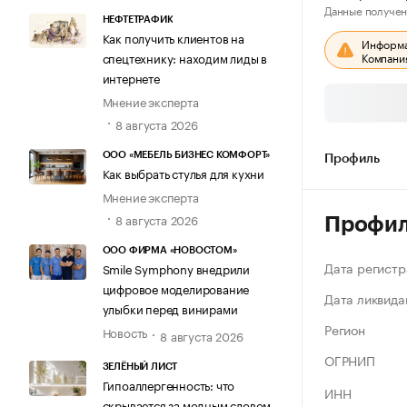
Данные получен
НЕФТЕТРАФИК
Как получить клиентов на
Информац
спецтехнику: находим лиды в
Компания
интернете
Мнение эксперта
8 августа 2026
ООО «МЕБЕЛЬ БИЗНЕС КОМФОРТ»
Профиль
Как выбрать стулья для кухни
Мнение эксперта
8 августа 2026
Профи
ООО ФИРМА «НОВОСТОМ»
Дата регистр
Smile Symphony внедрили
цифровое моделирование
Дата ликвида
улыбки перед винирами
Регион
Новость
8 августа 2026
ОГРНИП
ЗЕЛЁНЫЙ ЛИСТ
Гипоаллергенность: что
ИНН
скрывается за модным словом