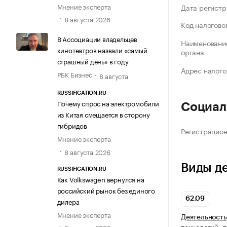
Мнение эксперта
Дата регистр
8 августа 2026
Код налогово
В Ассоциации владельцев
Наименование
кинотеатров назвали «самый
органа
страшный день» в году
Адрес налого
РБК Бизнес
8 августа
RUSSIFICATION.RU
Почему спрос на электромобили
Социал
из Китая смещается в сторону
гибридов
Регистрацио
Мнение эксперта
8 августа 2026
Виды д
RUSSIFICATION.RU
Как Volkswagen вернулся на
российский рынок без единого
62.09
дилера
Мнение эксперта
Деятельность
технологий, 