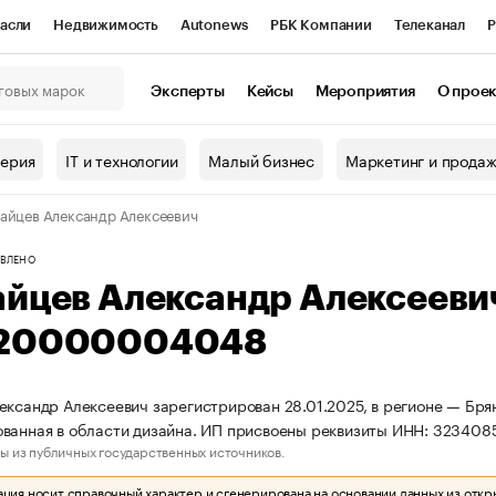
асли
Недвижимость
Autonews
РБК Компании
Телеканал
Р
К Курсы
РБК Life
Тренды
Визионеры
Национальные проекты
Эксперты
Кейсы
Мероприятия
О прое
онный клуб
Исследования
Кредитные рейтинги
Франшизы
Г
терия
IT и технологии
Малый бизнес
Маркетинг и прода
Проверка контрагентов
Политика
Экономика
Бизнес
айцев Александр Алексеевич
ы
ВЛЕНО
айцев Александр Алексеев
20000004048
ександр Алексеевич зарегистрирован 28.01.2025, в регионе — Брян
ованная в области дизайна. ИП присвоены реквизиты ИНН: 3234
ы из публичных государственных источников.
ия носит справочный характер и сгенерирована на основании данных из откр