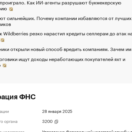
 проиграло. Как ИИ-агенты разрушают букмекерскую
рию
ют сильнейших. Почему компании избавляются от лучших
ников
к Wildberries резко нарастил кредиты селлерам до атак н
ики открыли новый способ вредить компаниям. Зачем им
оговики ищут доходы неработающих покупателей яхт и
р
рация ФНС
ации
28 января 2025
го органа
3200
 налогового
Управление Федеральной налоговой службы 