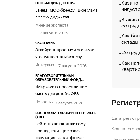
Казино
ООО «МЕДИА-ДОКТОР»
индуст
Зачем FMCG-бренду ТВ-реклама
в эпоху диджитал
Выжива
сотруд
Мнение эксперта
7 августа 2026
Как бан
склады
СВОЙ БАНК
Эквайринг простыми словами:
Сотрудн
что нужно знать бизнесу
Как нал
Интервью
7 августа 2026
кварти
БЛАГОТВОРИТЕЛЬНЫЙ
ОБРАЗОВАТЕЛЬНЫЙ ФОНД
«МАРХАМАТ»
«Мархамат» провел летние
смены для детей с ОВЗ
Новость
7 августа 2026
Регист
ИССЛЕДОВАТЕЛЬСКИЙ ЦЕНТР «АБП»
Дата регистр
(ABL)
Рейтинг как капитал: кому
Код налогово
принадлежит цифровая
репутация на платформах
Наименование