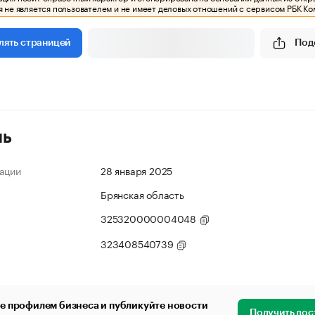
 не является пользователем и не имеет деловых отношений с сервисом РБК Ко
Под
лять страницей
ль
ации
28 января 2025
Брянская область
325320000004048
323408540739
е профилем бизнеса и публикуйте новости
Получить дос