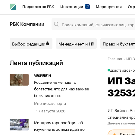
Подписка на РБК
Инвестиции
Мероприятия
Отр
Спорт
Школа управления РБК
РБК Образование
РБ
РБК Компании
Город
Стиль
Крипто
РБК Бизнес-среда
Дискусси
Выбор редакции
Менеджмент и HR
Право и бухгал
Спецпроекты СПб
Конференции СПб
Спецпроекты
Главная
ИП З
Технологии и медиа
Финансы
Рынок наличной валют
Лента публикаций
ДЕЙСТВУЕТ
ОБНО
VESPERFIN
ИП З
Россияне не мечтают о
богатстве: что для нас важнее
3253
больших денег
Мнение эксперта
ИП Зайцев Ал
7 августа 2026
специализир
Минпромторг сообщил об
Данные получен
изучении властями идей по
Информац