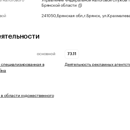
Брянской области
вой
241050,Брянская обл,г.Брянск, ул.Крахмалев
еятельности
73.11
ОСНОВНОЙ
 специализированная в
Деятельность рекламных агентст
йна
 в области художественного