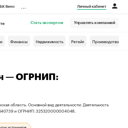
...
БК Вино
Личный кабинет
Стать экспертом
Управлять компанией
кте
азета
жи
Финансы
Недвижимость
Ретейл
Производство
ич — ОГРНИП:
ская область. Основной вид деятельности: Деятельность
08540739 и ОГРНИП: 325320000004048.
ытых источников.