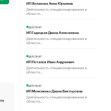
ИП Яхлакова Анна Юрьевна
Деятельность специализированная в
области...
ДЕЙСТВУЕТ
ИП Гадецкая Диана Алексеевна
Деятельность специализированная в
области...
ДЕЙСТВУЕТ
ИП Потапов Иван Андреевич
Деятельность специализированная в
области...
ДЕЙСТВУЕТ
ИП Моисеенко Диана Викторовна
Деятельность специализированная в
ля
«От спорта тело стареет иначе». Как живет глава ко
области...
создавшей GTA