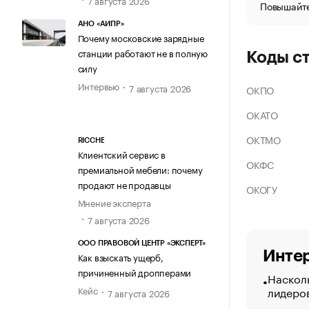
Повышайте
АНО «АИПР»
Почему московские зарядные
станции работают не в полную
Коды с
силу
Интервью
7 августа 2026
ОКПО
ОКАТО
ОКТМО
RICCHE
Клиентский сервис в
ОКФС
премиальной мебели: почему
продают не продавцы
ОКОГУ
Мнение эксперта
7 августа 2026
ООО ПРАВОВОЙ ЦЕНТР «ЭКСПЕРТ»
Интер
Как взыскать ущерб,
причиненный дропперами
Насколь
лидеро
Кейс
7 августа 2026