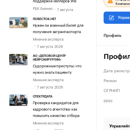
поддержке селлеров WB
Компания
РБК Бизнес
7 августа
Управ
ПОВЕСТОК.НЕТ
Нужен ли военный билет для
получения загранпаспорта
Профиль
Мнение эксперта
7 августа 2026
Профи
АО «ДЕЛОВОЙ ЦЕНТР
НЕЙРОХИРУРГИИ»
Судорожные приступы: что
Дата регистр
нужно знать пациенту
Мнение эксперта
Регион
7 августа 2026
ОГРНИП
СПЕКТРДАТА
ИНН
Проверка кандидатов для
кадрового агентства: как
повысить качество отбора
Мнение эксперта
Управляйт
7 августа 2026