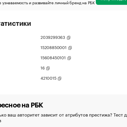
 узнаваемость и развивайте личный бренд на РБК
татистики
2039299363
15208850001
15608450101
16
4210015
есное на РБК
ко ваш авторитет зависит от атрибутов престижа? Тест д
в