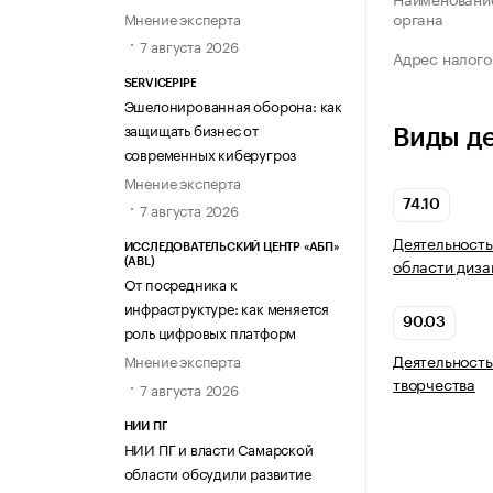
органа
Мнение эксперта
7 августа 2026
Адрес налого
SERVICEPIPE
Эшелонированная оборона: как
защищать бизнес от
Виды д
современных киберугроз
Мнение эксперта
74.10
7 августа 2026
Деятельность
ИССЛЕДОВАТЕЛЬСКИЙ ЦЕНТР «АБП»
области диза
(ABL)
От посредника к
инфраструктуре: как меняется
90.03
роль цифровых платформ
Деятельность
Мнение эксперта
творчества
7 августа 2026
НИИ ПГ
НИИ ПГ и власти Самарской
области обсудили развитие