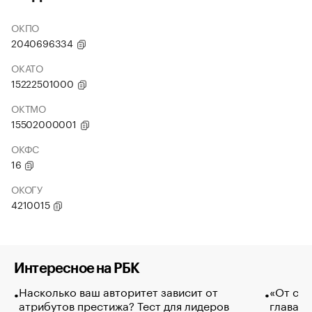
ОКПО
2040696334
ОКАТО
15222501000
ОКТМО
15502000001
ОКФС
16
ОКОГУ
4210015
Интересное на РБК
Насколько ваш авторитет зависит от
«От спо
атрибутов престижа? Тест для лидеров
глава к