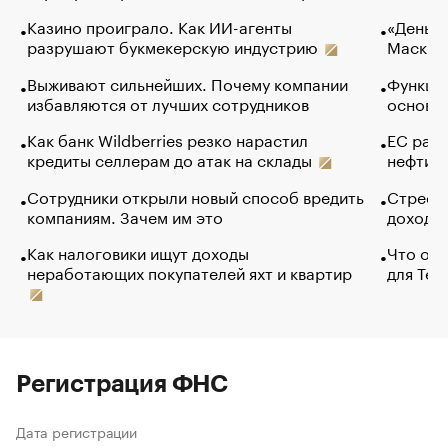
Казино проиграло. Как ИИ-агенты
«Деньги
разрушают букмекерскую индустрию
Маск в 
Выживают сильнейших. Почему компании
Функции
избавляются от лучших сотрудников
основ э
Как банк Wildberries резко нарастил
ЕС раз
кредиты селлерам до атак на склады
нефти —
Сотрудники открыли новый способ вредить
Стресс 
компаниям. Зачем им это
доходов
Как налоговики ищут доходы
Что обв
неработающих покупателей яхт и квартир
для Tel
Регистрация ФНС
Дата регистрации