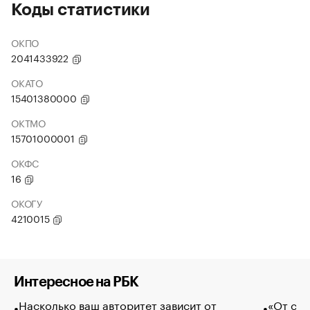
Коды статистики
ОКПО
2041433922
ОКАТО
15401380000
ОКТМО
15701000001
ОКФС
16
ОКОГУ
4210015
Интересное на РБК
Насколько ваш авторитет зависит от
«От спо