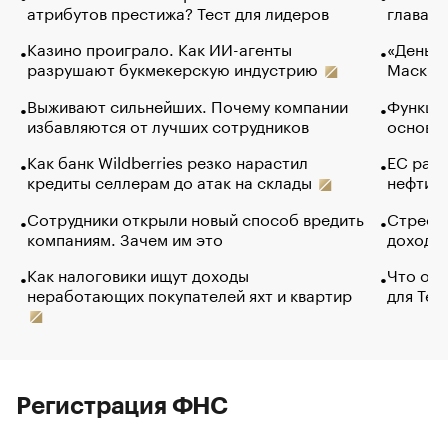
атрибутов престижа? Тест для лидеров
глава к
Казино проиграло. Как ИИ-агенты
«Деньги
разрушают букмекерскую индустрию
Маск в 
Выживают сильнейших. Почему компании
Функции
избавляются от лучших сотрудников
основ э
Как банк Wildberries резко нарастил
ЕС раз
кредиты селлерам до атак на склады
нефти —
Сотрудники открыли новый способ вредить
Стресс 
компаниям. Зачем им это
доходов
Как налоговики ищут доходы
Что обв
неработающих покупателей яхт и квартир
для Tel
Регистрация ФНС