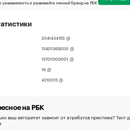
 узнаваемость и развивайте личный бренд на РБК
татистики
2041434155
15401365000
15701000001
16
4210015
есное на РБК
ко ваш авторитет зависит от атрибутов престижа? Тест д
в