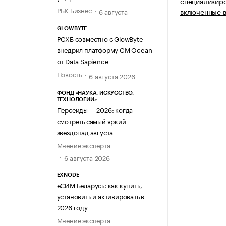
специализиро
РБК Бизнес
включенные в
6 августа
GLOWBYTE
РСХБ совместно с GlowByte
внедрил платформу CM Ocean
от Data Sapience
Новость
6 августа 2026
ФОНД «НАУКА. ИСКУССТВО.
ТЕХНОЛОГИИ»
Персеиды — 2026: когда
смотреть самый яркий
звездопад августа
Мнение эксперта
6 августа 2026
EXNODE
еСИМ Беларусь: как купить,
установить и активировать в
2026 году
Мнение эксперта