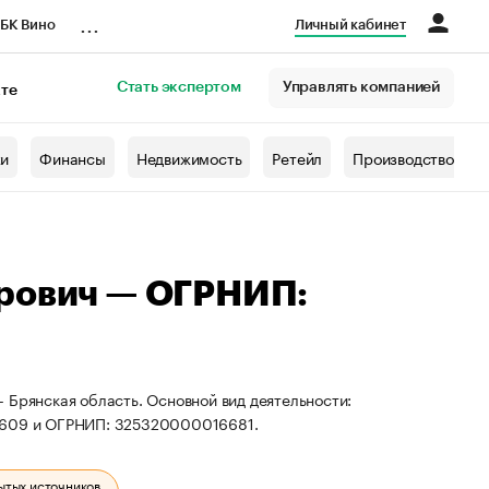
...
БК Вино
Личный кабинет
Стать экспертом
Управлять компанией
кте
азета
жи
Финансы
Недвижимость
Ретейл
Производство
дрович — ОГРНИП:
 Брянская область. Основной вид деятельности:
53609 и ОГРНИП: 325320000016681.
ытых источников.