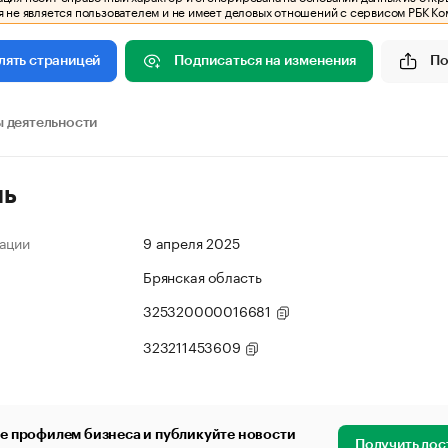
 не является пользователем и не имеет деловых отношений с сервисом РБК Ко
Подписаться на изменения
По
лять страницей
 деятельности
ль
ации
9 апреля 2025
Брянская область
325320000016681
323211453609
е профилем бизнеса и публикуйте новости
Получить дос