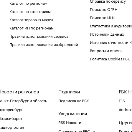
Справка по сервису
Каталог по регионам
Поиск по ОГРН
Каталог по категориям
Поиск по ИНН
Каталог торговых марок
Статистика и аудитори
Каталог ИП по регионам
Источники данных
Правила использования сервиса
Источник отчетности 
Правила использования изображений
Вопросы и ответы
Политика Cookies РБК
Новости регионов
Подписки
РБК Н
анкт-Петербург и область
Подписка на РБК
iOS
катеринбург
Androi
Уведомления
Новосибирск
Други
RSS Новости
Башкортостан
Оповещения RBC.ru
Домены