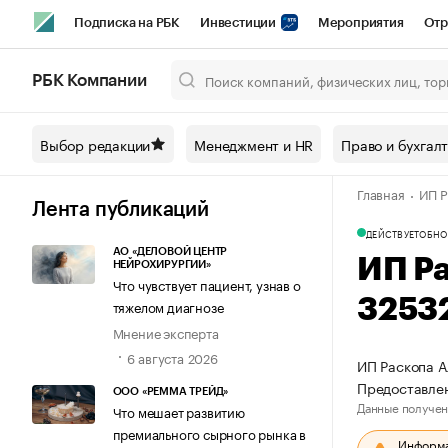
Подписка на РБК
Инвестиции
Мероприятия
Отр
Спорт
Школа управления РБК
РБК Образование
РБ
РБК Компании
Город
Стиль
Крипто
РБК Бизнес-среда
Дискусси
Выбор редакции
Менеджмент и HR
Право и бухгал
Спецпроекты СПб
Конференции СПб
Спецпроекты
Главная
ИП Р
Технологии и медиа
Финансы
Рынок наличной валют
Лента публикаций
ДЕЙСТВУЕТ
ОБНО
АО «ДЕЛОВОЙ ЦЕНТР
ИП Р
НЕЙРОХИРУРГИИ»
Что чувствует пациент, узнав о
3253
тяжелом диагнозе
Мнение эксперта
6 августа 2026
ИП Раскопа А
Предоставлен
ООО «РЕММА ТРЕЙД»
Данные получен
Что мешает развитию
премиального сырного рынка в
Информац