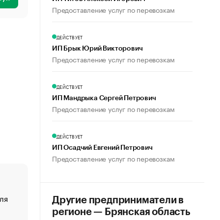
Предоставление услуг по перевозкам
ДЕЙСТВУЕТ
ИП Брык Юрий Викторович
Предоставление услуг по перевозкам
ДЕЙСТВУЕТ
ИП Мандрыка Сергей Петрович
Предоставление услуг по перевозкам
ДЕЙСТВУЕТ
ИП Осадчий Евгений Петрович
Предоставление услуг по перевозкам
ля
«От спорта тело стареет иначе». Как живет глава ко
Другие предприниматели в
создавшей GTA
регионе — Брянская область