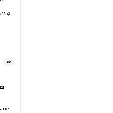
а,53
Все
ки
венных