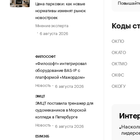
Повышайте
Цена парковки: как новые
нормативы изменят рынок
новостроек
Мнение эксперта
Коды с
6 августа 2026
ОКПО
ОКАТО
ФИЛОСОФТ
ОКТМО
«Философт» интегрировал
оборудование BAS-IP с
ОКФС
платформой «Мажордом»
Новость
ОКОГУ
6 августа 2026
ЭМЦТ
ЭМЦТ поставила тренажер для
судомехаников в Морской
Интер
колледж в Петербурге
Новость
Насколь
6 августа 2026
лидеро
ESIM365