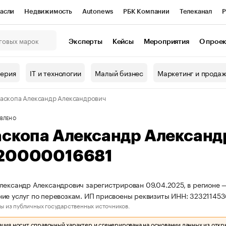
асли
Недвижимость
Autonews
РБК Компании
Телеканал
Р
К Курсы
РБК Life
Тренды
Визионеры
Национальные проекты
Эксперты
Кейсы
Мероприятия
О прое
онный клуб
Исследования
Кредитные рейтинги
Франшизы
Г
терия
IT и технологии
Малый бизнес
Маркетинг и прода
Проверка контрагентов
Политика
Экономика
Бизнес
аскопа Александр Александрович
ы
ВЛЕНО
аскопа Александр Алексан
20000016681
лександр Александрович зарегистрирован 09.04.2025, в регионе —
ие услуг по перевозкам. ИП присвоены реквизиты ИНН: 3232114
ы из публичных государственных источников.
ия носит справочный характер и сгенерирована на основании данных из откр