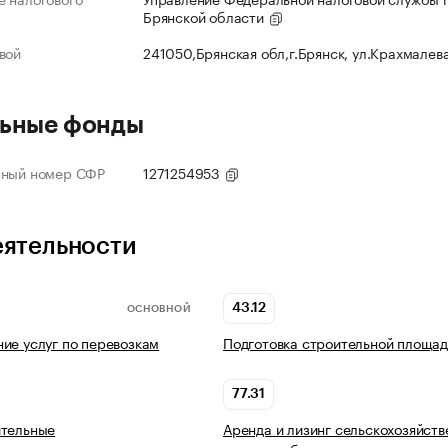
Брянской области
вой
241050,Брянская обл,г.Брянск, ул.Крахмалев
ьные фонды
нный номер СФР
1271254953
еятельности
43.12
ОСНОВНОЙ
ие услуг по перевозкам
Подготовка строительной площад
77.31
ительные
Аренда и лизинг сельскохозяйст