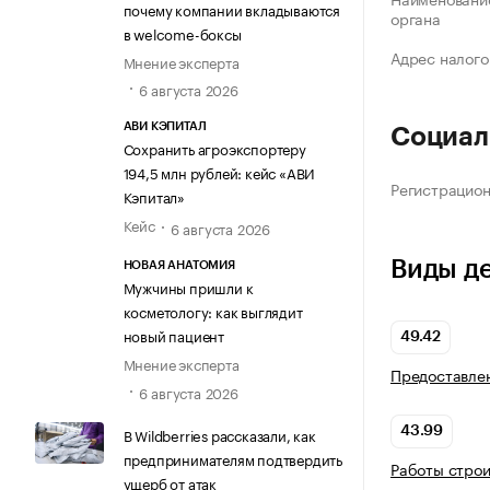
почему компании вкладываются
органа
в welcome-боксы
Адрес налого
Мнение эксперта
6 августа 2026
АВИ КЭПИТАЛ
Социал
Сохранить агроэкспортеру
194,5 млн рублей: кейс «АВИ
Регистрацио
Кэпитал»
Кейс
6 августа 2026
Виды д
НОВАЯ АНАТОМИЯ
Мужчины пришли к
косметологу: как выглядит
новый пациент
49.42
Мнение эксперта
Предоставлен
6 августа 2026
В Wildberries рассказали, как
43.99
предпринимателям подтвердить
Работы стро
ущерб от атак