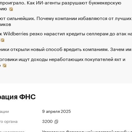
 проиграло. Как ИИ-агенты разрушают букмекерскую
рию
ют сильнейших. Почему компании избавляются от лучших
ников
к Wildberries резко нарастил кредиты селлерам до атак н
ики открыли новый способ вредить компаниям. Зачем им
оговики ищут доходы неработающих покупателей яхт и
р
рация ФНС
ации
9 апреля 2025
го органа
3200
 налогового
Управление Федеральной налоговой службы 