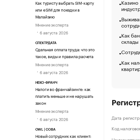
Казино
Как туристу выбрать SIM-карту
индуст
или eSIM для поездки в
Малайзию
Выжива
сотруд
Мнение эксперта
6 августа 2026
Как бан
склады
СПЕКТРДАТА
Сдельная оплата труда: что это
Сотрудн
такое, виды и правила расчета
Как нал
Мнение эксперта
кварти
6 августа 2026
НЕКО-ФРАНЧ
Налоги во франчайзинге: как
платить меньше и не нарушать
Регист
закон
Мнение эксперта
Дата регистр
6 августа 2026
Код налогово
OWL | СОВА
Новый сотрудник как клиент:
Наименование