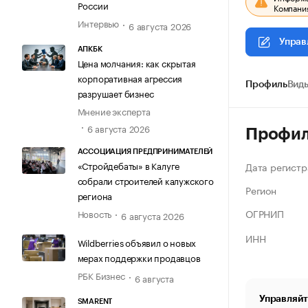
России
Компания
Интервью
6 августа 2026
Управ
АПКБК
Цена молчания: как скрытая
корпоративная агрессия
Профиль
Виды
разрушает бизнес
Мнение эксперта
6 августа 2026
Профи
АССОЦИАЦИЯ ПРЕДПРИНИМАТЕЛЕЙ
«Стройдебаты» в Калуге
Дата регистр
собрали строителей калужского
Регион
региона
ОГРНИП
Новость
6 августа 2026
ИНН
Wildberries объявил о новых
мерах поддержки продавцов
РБК Бизнес
6 августа
Управляйт
SMARENT