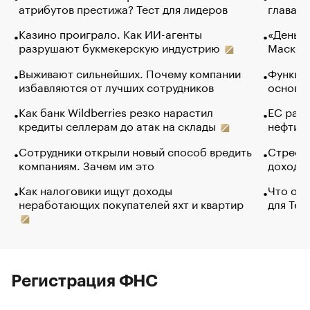
атрибутов престижа? Тест для лидеров
глава к
Казино проиграло. Как ИИ-агенты
«Деньги
разрушают букмекерскую индустрию
Маск в 
Выживают сильнейших. Почему компании
Функции
избавляются от лучших сотрудников
основ э
Как банк Wildberries резко нарастил
ЕС раз
кредиты селлерам до атак на склады
нефти —
Сотрудники открыли новый способ вредить
Стресс 
компаниям. Зачем им это
доходов
Как налоговики ищут доходы
Что обв
неработающих покупателей яхт и квартир
для Tel
Регистрация ФНС