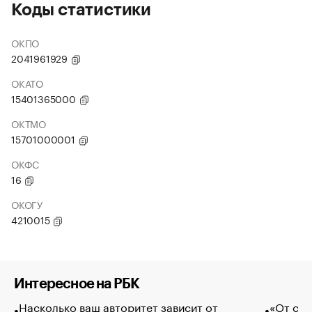
Коды статистики
ОКПО
2041961929
ОКАТО
15401365000
ОКТМО
15701000001
ОКФС
16
ОКОГУ
4210015
Интересное на РБК
Насколько ваш авторитет зависит от
«От спо