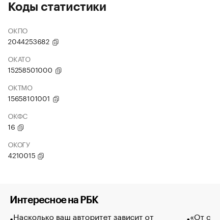
Коды статистики
ОКПО
2044253682
ОКАТО
15258501000
ОКТМО
15658101001
ОКФС
16
ОКОГУ
4210015
Интересное на РБК
Насколько ваш авторитет зависит от
«От спо