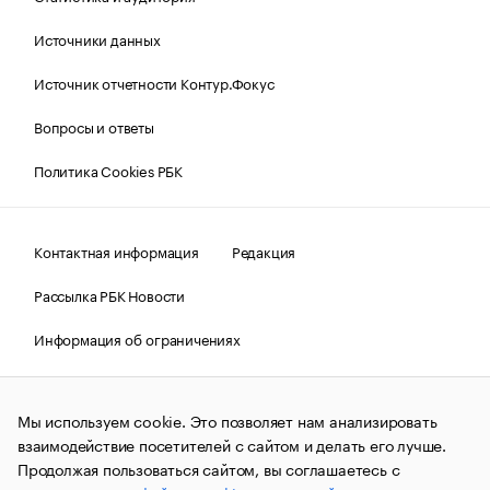
Источники данных
Источник отчетности Контур.Фокус
Вопросы и ответы
Политика Cookies РБК
Контактная информация
Редакция
Рассылка РБК Новости
Информация об ограничениях
Правовая информация
О соблюдении авторских прав
Мы используем cookie. Это позволяет нам анализировать
© АО «РОСБИЗНЕСКОНСАЛТИНГ»,
1995–2026.
Сообщения
и материалы информационного агентства «РБК»
взаимодействие посетителей с сайтом и делать его лучше.
(зарегистрировано Федеральной службой по надзору в сфере
Продолжая пользоваться сайтом, вы соглашаетесь с
связи, информационных технологий и массовых