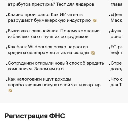
атрибутов престижа? Тест для лидеров
глава к
Казино проиграло. Как ИИ-агенты
«Деньги
разрушают букмекерскую индустрию
Маск в 
Выживают сильнейших. Почему компании
Функции
избавляются от лучших сотрудников
основ э
Как банк Wildberries резко нарастил
ЕС раз
кредиты селлерам до атак на склады
нефти —
Сотрудники открыли новый способ вредить
Стресс 
компаниям. Зачем им это
доходов
Как налоговики ищут доходы
Что обв
неработающих покупателей яхт и квартир
для Tel
Регистрация ФНС