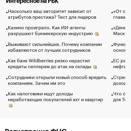
Интересное на РБК
Насколько ваш авторитет зависит от
«От спо
атрибутов престижа? Тест для лидеров
глава к
Казино проиграло. Как ИИ-агенты
«Деньги
разрушают букмекерскую индустрию
Маск в 
Выживают сильнейших. Почему компании
Функции
избавляются от лучших сотрудников
основ э
Как банк Wildberries резко нарастил
ЕС раз
кредиты селлерам до атак на склады
нефти —
Сотрудники открыли новый способ вредить
Стресс 
компаниям. Зачем им это
доходов
Как налоговики ищут доходы
Что обв
неработающих покупателей яхт и квартир
для Tel