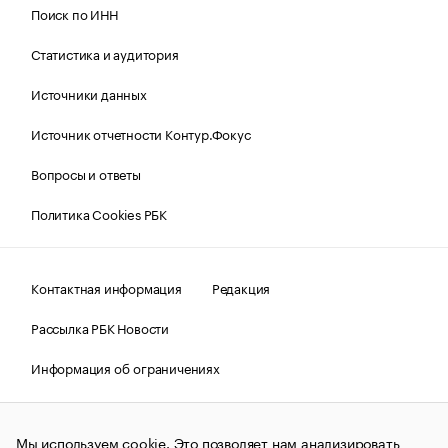
Поиск по ИНН
Статистика и аудитория
Источники данных
Источник отчетности Контур.Фокус
Вопросы и ответы
Политика Cookies РБК
Контактная информация
Редакция
Рассылка РБК Новости
Информация об ограничениях
Правовая информация
О соблюдении авторских прав
Мы используем cookie. Это позволяет нам анализировать
© АО «РОСБИЗНЕСКОНСАЛТИНГ»,
1995–2026.
Сообщения