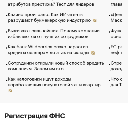
атрибутов престижа? Тест для лидеров
глава к
Казино проиграло. Как ИИ-агенты
«Деньги
разрушают букмекерскую индустрию
Маск в 
Выживают сильнейших. Почему компании
Функции
избавляются от лучших сотрудников
основ э
Как банк Wildberries резко нарастил
ЕС раз
кредиты селлерам до атак на склады
нефти —
Сотрудники открыли новый способ вредить
Стресс 
компаниям. Зачем им это
доходов
Как налоговики ищут доходы
Что обв
неработающих покупателей яхт и квартир
для Tel
Регистрация ФНС