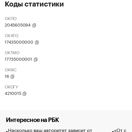
Коды статистики
ОКПО
2045605094
ОКАТО
17435000000
ОКТМО
17735000001
ОКФС
16
ОКОГУ
4210015
Интересное на РБК
Насколько ваш авторитет зависит от
«От спо