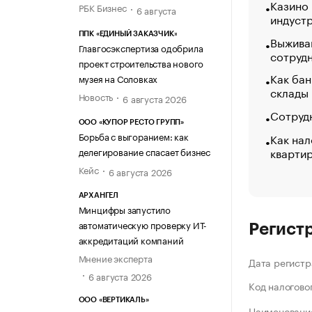
Казино
РБК Бизнес
6 августа
индуст
ППК «ЕДИНЫЙ ЗАКАЗЧИК»
Выжива
Главгосэкспертиза одобрила
сотруд
проект строительства нового
Как бан
музея на Соловках
склады
Новость
6 августа 2026
Сотрудн
ООО «КУПОР РЕСТО ГРУПП»
Борьба с выгоранием: как
Как нал
кварти
делегирование спасает бизнес
Кейс
6 августа 2026
АРХАНГЕЛ
Минцифры запустило
автоматическую проверку ИТ-
Регист
аккредитаций компаний
Мнение эксперта
Дата регистр
6 августа 2026
Код налогово
ООО «ВЕРТИКАЛЬ»
Наименование