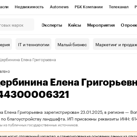
асли
Недвижимость
Autonews
РБК Компании
Телеканал
Р
К Курсы
РБК Life
Тренды
Визионеры
Национальные проекты
Эксперты
Кейсы
Мероприятия
О прое
онный клуб
Исследования
Кредитные рейтинги
Франшизы
Г
терия
IT и технологии
Малый бизнес
Маркетинг и прода
Проверка контрагентов
Политика
Экономика
Бизнес
ербинина Елена Григорьевна
ы
ВЛЕНО
ербинина Елена Григорьев
44300006321
 Елена Григорьевна зарегистрирован 23.01.2025, в регионе — Вол
 по благоустройству ландшафта. ИП присвоены реквизиты ИНН: 
ы из публичных государственных источников.
ия носит справочный характер и сгенерирована на основании данных из откр