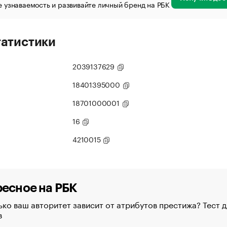
 узнаваемость и развивайте личный бренд на РБК
татистики
2039137629
18401395000
18701000001
16
4210015
есное на РБК
ко ваш авторитет зависит от атрибутов престижа? Тест д
в