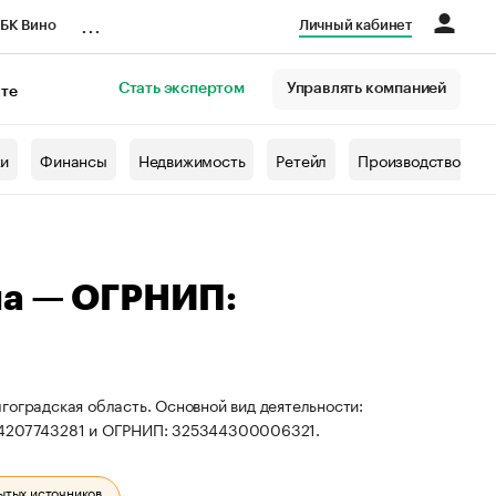
...
БК Вино
Личный кабинет
Стать экспертом
Управлять компанией
кте
азета
жи
Финансы
Недвижимость
Ретейл
Производство
на — ОГРНИП:
гоградская область. Основной вид деятельности:
614207743281 и ОГРНИП: 325344300006321.
ытых источников.