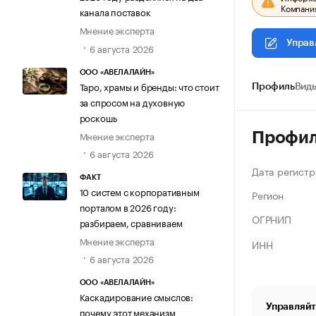
Компания
канала поставок
Мнение эксперта
Управ
6 августа 2026
ООО «АВЕЛАЛАЙН»
Таро, храмы и бренды: что стоит
Профиль
Виды
за спросом на духовную
роскошь
Мнение эксперта
Профи
6 августа 2026
Дата регистр
ФАКТ
10 систем с корпоративным
Регион
порталом в 2026 году:
ОГРНИП
разбираем, сравниваем
Мнение эксперта
ИНН
6 августа 2026
ООО «АВЕЛАЛАЙН»
Каскадирование смыслов:
Управляйт
почему этот механизм