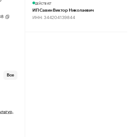
ДЕЙСТВУЕТ
ИП Савин Виктор Николаевич
 38
ИНН: 344204139844
Все
ультур,