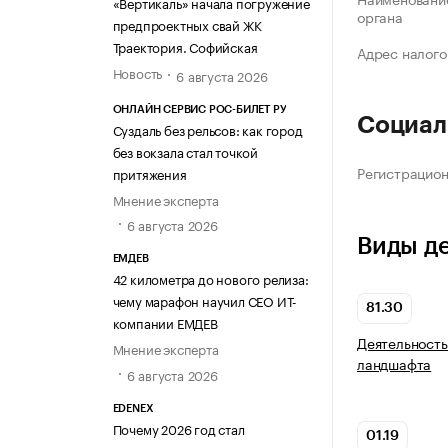
«Вертикаль» начала погружение
органа
предпроектных свай ЖК
Траектория. Софийская
Адрес налого
Новость
6 августа 2026
ОНЛАЙН СЕРВИС РОС-БИЛЕТ РУ
Социал
Суздаль без рельсов: как город
без вокзала стал точкой
Регистрацио
притяжения
Мнение эксперта
6 августа 2026
Виды д
ЕМДЕВ
42 километра до нового релиза:
чему марафон научил СЕО ИТ-
81.30
компании ЕМДЕВ
Деятельность
Мнение эксперта
ландшафта
6 августа 2026
EDENEX
Почему 2026 год стал
01.19