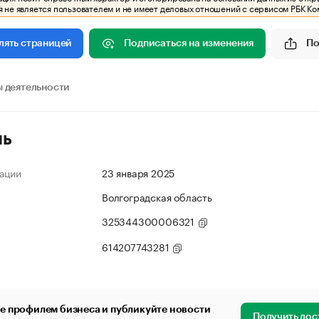
 не является пользователем и не имеет деловых отношений с сервисом РБК Ко
Подписаться на изменения
По
лять страницей
 деятельности
ль
ации
23 января 2025
Волгоградская область
325344300006321
614207743281
е профилем бизнеса и публикуйте новости
Получить дос