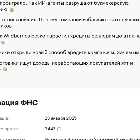
 проиграло. Как ИИ-агенты разрушают букмекерскую
рию
ют сильнейших. Почему компании избавляются от лучших
ников
к Wildberries резко нарастил кредиты селлерам до атак н
ики открыли новый способ вредить компаниям. Зачем им
оговики ищут доходы неработающих покупателей яхт и
р
рация ФНС
ации
23 января 2025
го органа
3443
 налогового
Инспекция Федеральной налоговой службы п