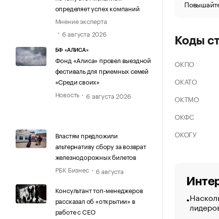
Повышайте
определяет успех компаний
Мнение эксперта
6 августа 2026
Коды с
БФ «АЛИСА»
Фонд «Алиса» провел выездной
ОКПО
фестиваль для приемных семей
ОКАТО
«Среди своих»
Новость
6 августа 2026
ОКТМО
ОКФС
ОКОГУ
Властям предложили
альтернативу сбору за возврат
железнодорожных билетов
РБК Бизнес
6 августа
Интер
Консультант топ-менеджеров
Насколь
рассказал об «открытии» в
лидеро
работе с CEO