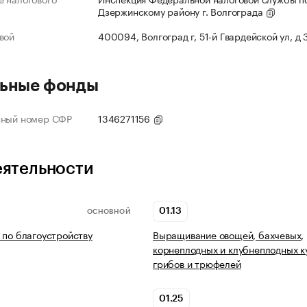
Дзержинскому району г. Волгограда
вой
400094, Волгоград г, 51-й Гвардейской ул, д
ьные фонды
нный номер СФР
1346271156
еятельности
01.13
ОСНОВНОЙ
 по благоустройству
Выращивание овощей, бахчевых,
корнеплодных и клубнеплодных к
грибов и трюфелей
01.25