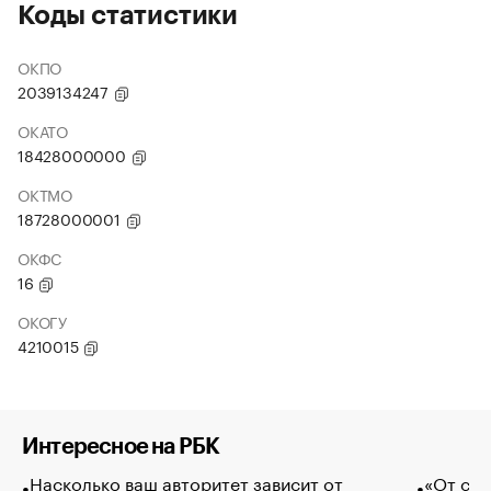
Коды статистики
ОКПО
2039134247
ОКАТО
18428000000
ОКТМО
18728000001
ОКФС
16
ОКОГУ
4210015
Интересное на РБК
Насколько ваш авторитет зависит от
«От спо