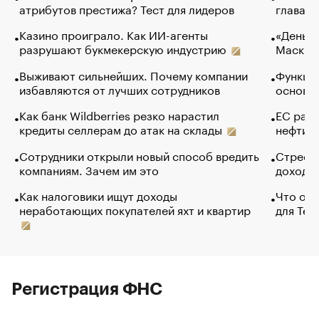
атрибутов престижа? Тест для лидеров
глава к
Казино проиграло. Как ИИ-агенты
«Деньги
разрушают букмекерскую индустрию
Маск в 
Выживают сильнейших. Почему компании
Функции
избавляются от лучших сотрудников
основ э
Как банк Wildberries резко нарастил
ЕС раз
кредиты селлерам до атак на склады
нефти —
Сотрудники открыли новый способ вредить
Стресс 
компаниям. Зачем им это
доходов
Как налоговики ищут доходы
Что обв
неработающих покупателей яхт и квартир
для Tel
Регистрация ФНС