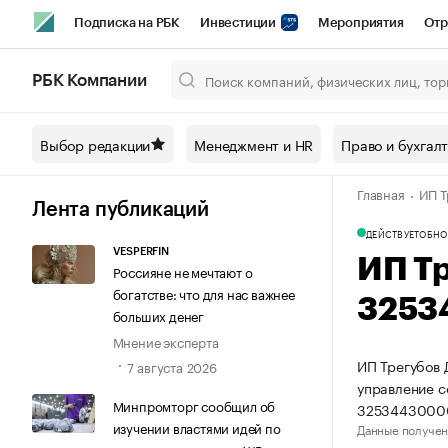
Подписка на РБК
Инвестиции
Мероприятия
Отр
Спорт
Школа управления РБК
РБК Образование
РБ
РБК Компании
Город
Стиль
Крипто
РБК Бизнес-среда
Дискусси
Выбор редакции
Менеджмент и HR
Право и бухгал
Спецпроекты СПб
Конференции СПб
Спецпроекты
Главная
ИП Т
Технологии и медиа
Финансы
Рынок наличной валют
Лента публикаций
ДЕЙСТВУЕТ
ОБНО
VESPERFIN
ИП Т
Россияне не мечтают о
богатстве: что для нас важнее
3253
больших денег
Мнение эксперта
ИП Трегубов 
7 августа 2026
управление 
Минпромторг сообщил об
3253443000
изучении властями идей по
Данные получен