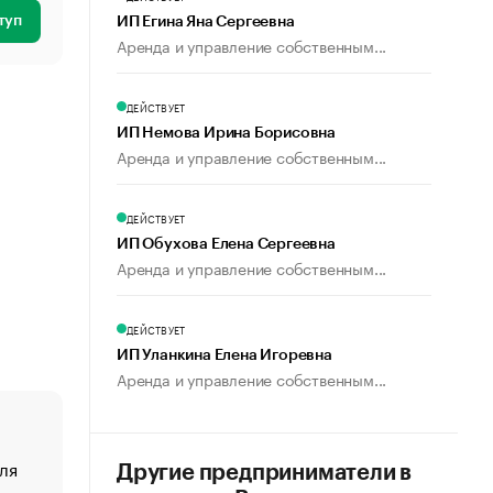
туп
ИП Егина Яна Сергеевна
Аренда и управление собственным...
ДЕЙСТВУЕТ
ИП Немова Ирина Борисовна
Аренда и управление собственным...
ДЕЙСТВУЕТ
ИП Обухова Елена Сергеевна
Аренда и управление собственным...
ДЕЙСТВУЕТ
ИП Уланкина Елена Игоревна
Аренда и управление собственным...
ля
«От спорта тело стареет иначе». Как живет глава ко
Другие предприниматели в
создавшей GTA