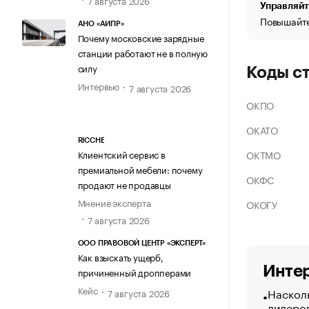
Управляйт
Повышайте
АНО «АИПР»
Почему московские зарядные
станции работают не в полную
силу
Коды с
Интервью
7 августа 2026
ОКПО
ОКАТО
RICCHE
ОКТМО
Клиентский сервис в
премиальной мебели: почему
ОКФС
продают не продавцы
Мнение эксперта
ОКОГУ
7 августа 2026
ООО ПРАВОВОЙ ЦЕНТР «ЭКСПЕРТ»
Как взыскать ущерб,
Интер
причиненный дропперами
Кейс
Насколь
7 августа 2026
лидеро