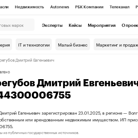
асли
Недвижимость
Autonews
РБК Компании
Телеканал
Р
К Курсы
РБК Life
Тренды
Визионеры
Национальные проекты
Эксперты
Кейсы
Мероприятия
О прое
онный клуб
Исследования
Кредитные рейтинги
Франшизы
Г
терия
IT и технологии
Малый бизнес
Маркетинг и прода
Проверка контрагентов
Политика
Экономика
Бизнес
регубов Дмитрий Евгеньевич
ы
ВЛЕНО
регубов Дмитрий Евгеньеви
44300006755
Дмитрий Евгеньевич зарегистрирован 23.01.2025, в регионе — Волг
собственным или арендованным недвижимым имуществом. ИП прис
06755.
ы из публичных государственных источников.