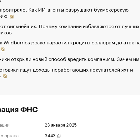
 проиграло. Как ИИ-агенты разрушают букмекерскую
рию
ют сильнейших. Почему компании избавляются от лучших
ников
к Wildberries резко нарастил кредиты селлерам до атак н
ики открыли новый способ вредить компаниям. Зачем им
оговики ищут доходы неработающих покупателей яхт и
р
рация ФНС
ации
23 января 2025
го органа
3443