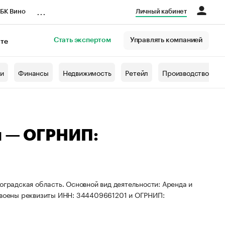
...
БК Вино
Личный кабинет
Стать экспертом
Управлять компанией
кте
азета
жи
Финансы
Недвижимость
Ретейл
Производство
ч — ОГРНИП:
оградская область. Основной вид деятельности: Аренда и
воены реквизиты ИНН: 344409661201 и ОГРНИП: