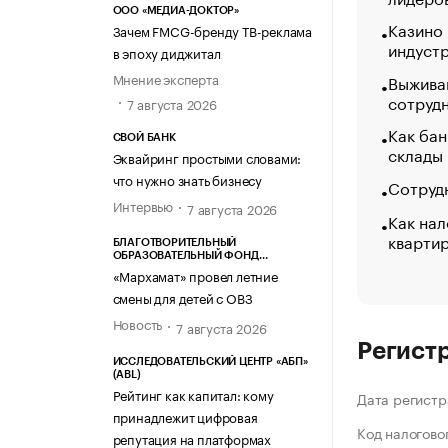
ООО «МЕДИА-ДОКТОР»
Казино
Зачем FMCG-бренду ТВ-реклама
индуст
в эпоху диджитал
Мнение эксперта
Выжива
сотруд
7 августа 2026
Как бан
СВОЙ БАНК
склады
Эквайринг простыми словами:
что нужно знать бизнесу
Сотрудн
Интервью
7 августа 2026
Как нал
кварти
БЛАГОТВОРИТЕЛЬНЫЙ
ОБРАЗОВАТЕЛЬНЫЙ ФОНД
«МАРХАМАТ»
«Мархамат» провел летние
смены для детей с ОВЗ
Новость
7 августа 2026
Регист
ИССЛЕДОВАТЕЛЬСКИЙ ЦЕНТР «АБП»
(ABL)
Рейтинг как капитал: кому
Дата регистр
принадлежит цифровая
Код налогово
репутация на платформах