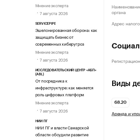
Мнение эксперта
Наименование
органа
7 августа 2026
Адрес налого
SERVICEPIPE
Эшелонированная оборона: как
защищать бизнес от
современных киберугроз
Социал
Мнение эксперта
7 августа 2026
Регистрацио
ИССЛЕДОВАТЕЛЬСКИЙ ЦЕНТР «АБП»
(ABL)
От посредника к
Виды д
инфраструктуре: как меняется
роль цифровых платформ
Мнение эксперта
68.20
7 августа 2026
Аренда и уп
НИИ ПГ
НИИ ПГ и власти Самарской
области обсудили развитие