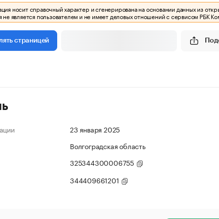
ия носит справочный характер и сгенерирована на основании данных из откр
 не является пользователем и не имеет деловых отношений с сервисом РБК Ко
Под
лять страницей
ль
ации
23 января 2025
Волгоградская область
325344300006755
344409661201