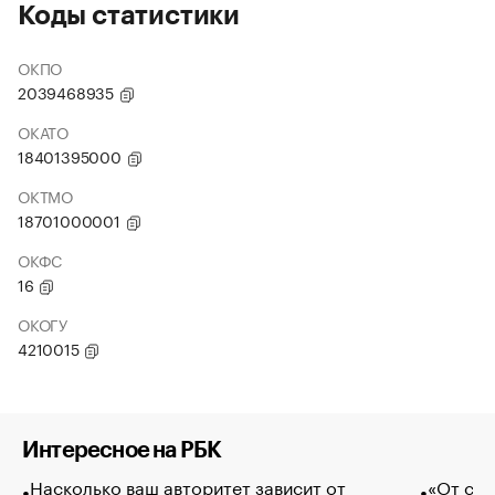
Коды статистики
ОКПО
2039468935
ОКАТО
18401395000
ОКТМО
18701000001
ОКФС
16
ОКОГУ
4210015
Интересное на РБК
Насколько ваш авторитет зависит от
«От спо