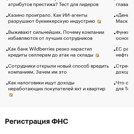
атрибутов престижа? Тест для лидеров
глава к
Казино проиграло. Как ИИ-агенты
«Деньги
разрушают букмекерскую индустрию
Маск в 
Выживают сильнейших. Почему компании
Функции
избавляются от лучших сотрудников
основ э
Как банк Wildberries резко нарастил
ЕС раз
кредиты селлерам до атак на склады
нефти —
Сотрудники открыли новый способ вредить
Стресс 
компаниям. Зачем им это
доходов
Как налоговики ищут доходы
Что обв
неработающих покупателей яхт и квартир
для Tel
Регистрация ФНС