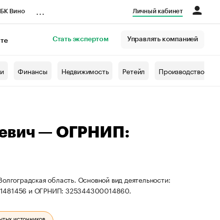
...
БК Вино
Личный кабинет
Стать экспертом
Управлять компанией
кте
азета
жи
Финансы
Недвижимость
Ретейл
Производство
ьевич — ОГРНИП:
Волгоградская область. Основной вид деятельности:
001481456 и ОГРНИП: 325344300014860.
ытых источников.