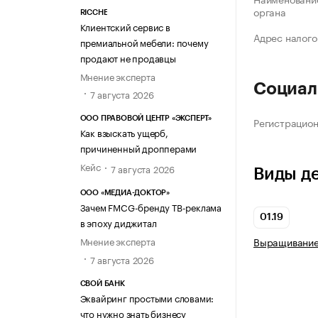
органа
RICCHE
Клиентский сервис в
Адрес налого
премиальной мебели: почему
продают не продавцы
Мнение эксперта
Социал
7 августа 2026
ООО ПРАВОВОЙ ЦЕНТР «ЭКСПЕРТ»
Регистрацио
Как взыскать ущерб,
причиненный дропперами
Кейс
7 августа 2026
Виды д
ООО «МЕДИА-ДОКТОР»
Зачем FMCG-бренду ТВ-реклама
01.19
в эпоху диджитал
Выращивание 
Мнение эксперта
7 августа 2026
СВОЙ БАНК
Эквайринг простыми словами:
что нужно знать бизнесу