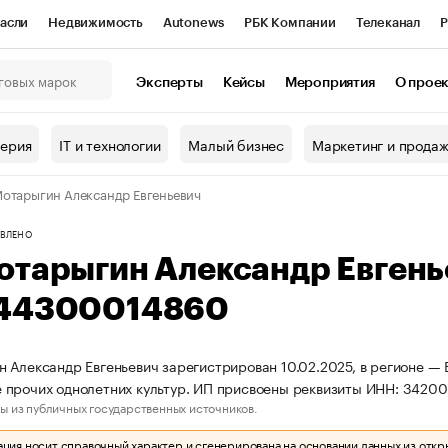
асли
Недвижимость
Autonews
РБК Компании
Телеканал
Р
К Курсы
РБК Life
Тренды
Визионеры
Национальные проекты
Эксперты
Кейсы
Мероприятия
О прое
онный клуб
Исследования
Кредитные рейтинги
Франшизы
Г
терия
IT и технологии
Малый бизнес
Маркетинг и прода
Проверка контрагентов
Политика
Экономика
Бизнес
отарыгин Александр Евгеньевич
ы
ВЛЕНО
отарыгин Александр Евген
44300014860
 Александр Евгеньевич зарегистрирован 10.02.2025, в регионе — 
 прочих однолетних культур. ИП присвоены реквизиты ИНН: 342
ы из публичных государственных источников.
ия носит справочный характер и сгенерирована на основании данных из откр