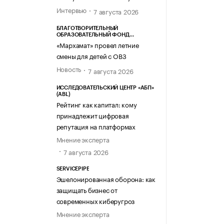
Интервью
7 августа 2026
БЛАГОТВОРИТЕЛЬНЫЙ
ОБРАЗОВАТЕЛЬНЫЙ ФОНД
«МАРХАМАТ»
«Мархамат» провел летние
смены для детей с ОВЗ
Новость
7 августа 2026
ИССЛЕДОВАТЕЛЬСКИЙ ЦЕНТР «АБП»
(ABL)
Рейтинг как капитал: кому
принадлежит цифровая
репутация на платформах
Мнение эксперта
7 августа 2026
SERVICEPIPE
Эшелонированная оборона: как
защищать бизнес от
современных киберугроз
Мнение эксперта