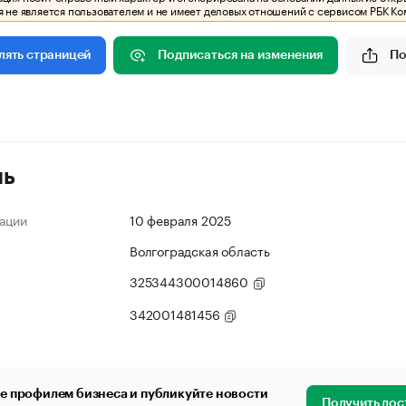
 не является пользователем и не имеет деловых отношений с сервисом РБК Ко
Подписаться на изменения
По
лять страницей
ль
ации
10 февраля 2025
Волгоградская область
325344300014860
342001481456
е профилем бизнеса и публикуйте новости
Получить дос