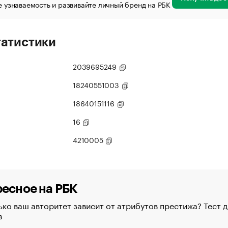
 узнаваемость и развивайте личный бренд на РБК
татистики
2039695249
18240551003
18640151116
16
4210005
есное на РБК
ко ваш авторитет зависит от атрибутов престижа? Тест д
в