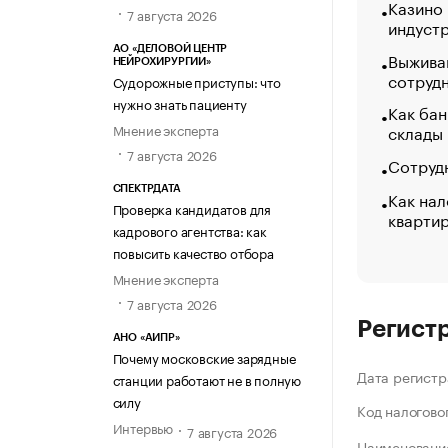
Казино
7 августа 2026
индуст
АО «ДЕЛОВОЙ ЦЕНТР
Выжива
НЕЙРОХИРУРГИИ»
сотруд
Судорожные приступы: что
нужно знать пациенту
Как бан
Мнение эксперта
склады
7 августа 2026
Сотрудн
СПЕКТРДАТА
Как нал
Проверка кандидатов для
кварти
кадрового агентства: как
повысить качество отбора
Мнение эксперта
7 августа 2026
Регист
АНО «АИПР»
Почему московские зарядные
Дата регистр
станции работают не в полную
силу
Код налогово
Интервью
7 августа 2026
Наименование