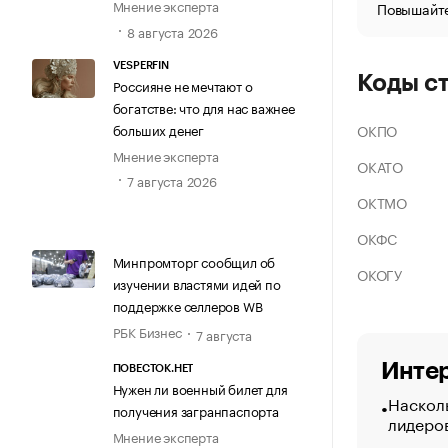
Мнение эксперта
Повышайте
8 августа 2026
VESPERFIN
Коды с
Россияне не мечтают о
богатстве: что для нас важнее
больших денег
ОКПО
Мнение эксперта
ОКАТО
7 августа 2026
ОКТМО
ОКФС
Минпромторг сообщил об
ОКОГУ
изучении властями идей по
поддержке селлеров WB
РБК Бизнес
7 августа
Интер
ПОВЕСТОК.НЕТ
Нужен ли военный билет для
Насколь
получения загранпаспорта
лидеро
Мнение эксперта