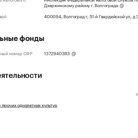
Дзержинскому району г. Волгограда
вой
400094, Волгоград г, 51-й Гвардейской ул, д
ьные фонды
нный номер СФР
1372940393
еятельности
прочих однолетних культур