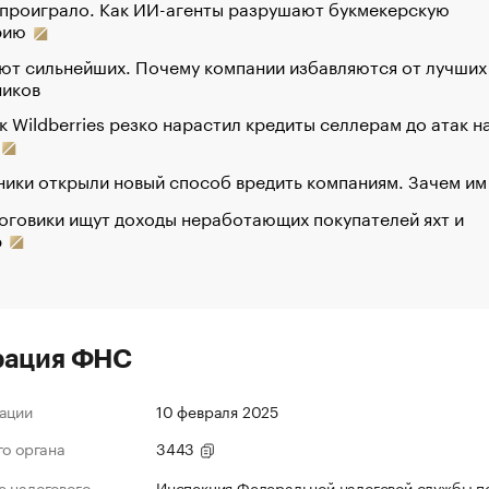
 проиграло. Как ИИ-агенты разрушают букмекерскую
рию
ют сильнейших. Почему компании избавляются от лучших
ников
к Wildberries резко нарастил кредиты селлерам до атак н
ики открыли новый способ вредить компаниям. Зачем им
оговики ищут доходы неработающих покупателей яхт и
р
рация ФНС
ации
10 февраля 2025
го органа
3443
 налогового
Инспекция Федеральной налоговой службы п