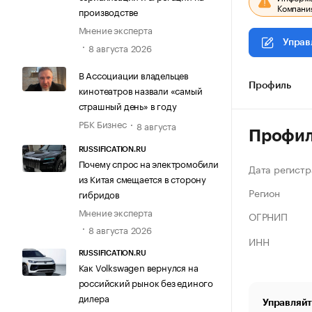
Компания
производстве
Мнение эксперта
Управ
8 августа 2026
В Ассоциации владельцев
Профиль
кинотеатров назвали «самый
страшный день» в году
РБК Бизнес
8 августа
Профи
RUSSIFICATION.RU
Почему спрос на электромобили
Дата регистр
из Китая смещается в сторону
Регион
гибридов
Мнение эксперта
ОГРНИП
8 августа 2026
ИНН
RUSSIFICATION.RU
Как Volkswagen вернулся на
российский рынок без единого
дилера
Управляйт