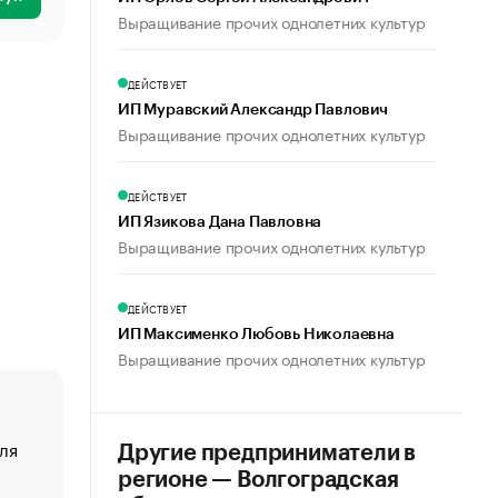
Выращивание прочих однолетних культур
ДЕЙСТВУЕТ
ИП Муравский Александр Павлович
Выращивание прочих однолетних культур
ДЕЙСТВУЕТ
ИП Язикова Дана Павловна
Выращивание прочих однолетних культур
ДЕЙСТВУЕТ
ИП Максименко Любовь Николаевна
Выращивание прочих однолетних культур
ля
«От спорта тело стареет иначе». Как живет глава ко
Другие предприниматели в
создавшей GTA
регионе — Волгоградская