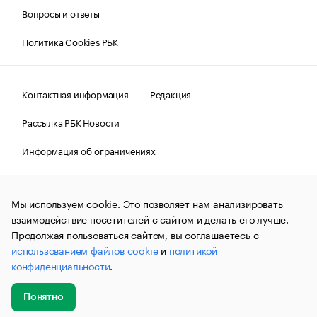
Вопросы и ответы
Политика Cookies РБК
Контактная информация
Редакция
Рассылка РБК Новости
Информация об ограничениях
Правовая информация
О соблюдении авторских прав
Мы используем cookie. Это позволяет нам анализировать
© АО «РОСБИЗНЕСКОНСАЛТИНГ»,
1995–2026.
Сообщения
и материалы информационного агентства «РБК»
взаимодействие посетителей с сайтом и делать его лучше.
(зарегистрировано Федеральной службой по надзору в сфере
Продолжая пользоваться сайтом, вы соглашаетесь с
связи, информационных технологий и массовых
использованием файлов cookie
и
политикой
коммуникаций (Роскомнадзор) 09.12.2015 за номером ИА
№ФС77-63848) сопровождаются пометкой «РБК». Отдельные
конфиденциальности
.
публикации могут содержать информацию,
не предназначенную для пользователей
до 18 лет.
companycardsfeedback@rbc.ru
Понятно
Добавить