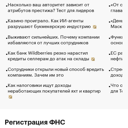
Насколько ваш авторитет зависит от
«От спо
атрибутов престижа? Тест для лидеров
глава к
Казино проиграло. Как ИИ-агенты
«Деньги
разрушают букмекерскую индустрию
Маск в 
Выживают сильнейших. Почему компании
Функции
избавляются от лучших сотрудников
основ э
Как банк Wildberries резко нарастил
ЕС раз
кредиты селлерам до атак на склады
нефти —
Сотрудники открыли новый способ вредить
Стресс 
компаниям. Зачем им это
доходов
Как налоговики ищут доходы
Что обв
неработающих покупателей яхт и квартир
для Tel
Регистрация ФНС