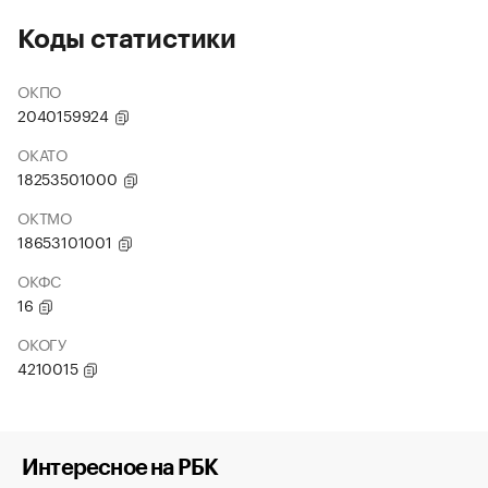
Коды статистики
ОКПО
2040159924
ОКАТО
18253501000
ОКТМО
18653101001
ОКФС
16
ОКОГУ
4210015
Интересное на РБК