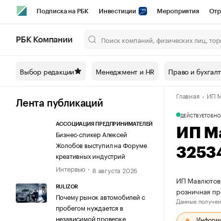
Подписка на РБК
Инвестиции
Мероприятия
Отр
Спорт
Школа управления РБК
РБК Образование
РБ
РБК Компании
Город
Стиль
Крипто
РБК Бизнес-среда
Дискусси
Выбор редакции
Менеджмент и HR
Право и бухгал
Спецпроекты СПб
Конференции СПб
Спецпроекты
Главная
ИП М
Технологии и медиа
Финансы
Рынок наличной валют
Лента публикаций
ДЕЙСТВУЕТ
ОБНО
АССОЦИАЦИЯ ПРЕДПРИНИМАТЕЛЕЙ
ИП М
Бизнес-спикер Алексей
Жолобов выступил на Форуме
3253
креативных индустрий
Интервью
8 августа 2026
ИП Мавлютов 
RULIZOR
розничная пр
Почему рынок автомобилей с
Данные получен
пробегом нуждается в
независимой проверке
Информац