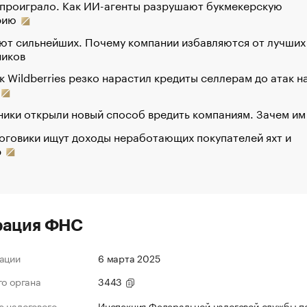
 проиграло. Как ИИ-агенты разрушают букмекерскую
рию
ют сильнейших. Почему компании избавляются от лучших
ников
к Wildberries резко нарастил кредиты селлерам до атак н
ики открыли новый способ вредить компаниям. Зачем им
оговики ищут доходы неработающих покупателей яхт и
р
рация ФНС
ации
6 марта 2025
го органа
3443
 налогового
Инспекция Федеральной налоговой службы п