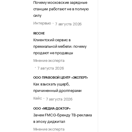
Почему московские зарядные
станции работают не в полную
силу
Интервью
7 августа 2026
RICCHE
Клиентский сервис в
премиальной мебели: почему
продают не продавцы
Мнение эксперта
7 августа 2026
ООО ПРАВОВОЙ ЦЕНТР «ЭКСПЕРТ»
Как взыскать ущерб,
причиненный дропперами
Кейс
7 августа 2026
ООО «МЕДИА-ДОКТОР»
Зачем FMCG-бренду ТВ-реклама
в эпоху диджитал
Мнение эксперта