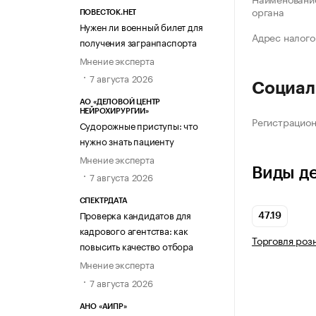
органа
ПОВЕСТОК.НЕТ
Нужен ли военный билет для
Адрес налого
получения загранпаспорта
Мнение эксперта
7 августа 2026
Социал
АО «ДЕЛОВОЙ ЦЕНТР
НЕЙРОХИРУРГИИ»
Регистрацио
Судорожные приступы: что
нужно знать пациенту
Мнение эксперта
Виды д
7 августа 2026
СПЕКТРДАТА
Проверка кандидатов для
47.19
кадрового агентства: как
Торговля роз
повысить качество отбора
Мнение эксперта
7 августа 2026
АНО «АИПР»