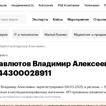
асли
Недвижимость
Autonews
РБК Компании
Телеканал
Р
К Курсы
РБК Life
Тренды
Визионеры
Национальные проекты
Эксперты
Кейсы
Мероприятия
О прое
онный клуб
Исследования
Кредитные рейтинги
Франшизы
Г
терия
IT и технологии
Малый бизнес
Маркетинг и прода
Проверка контрагентов
Политика
Экономика
Бизнес
авлютов Владимир Алексеевич
ы
ВЛЕНО
авлютов Владимир Алексее
44300028911
Владимир Алексеевич зарегистрирован 06.03.2025, в регионе — Во
очая в неспециализированных магазинах. ИП присвоены реквизи
ы из публичных государственных источников.
ия носит справочный характер и сгенерирована на основании данных из откр