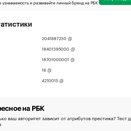
 узнаваемость и развивайте личный бренд на РБК
татистики
2041887230
18401395000
18701000001
16
4210015
есное на РБК
ко ваш авторитет зависит от атрибутов престижа? Тест д
в