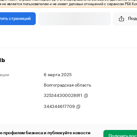
 не является пользователем и не имеет деловых отношений с сервисом РБК Ко
Под
лять страницей
ль
ации
6 марта 2025
Волгоградская область
325344300028911
344344617709
е профилем бизнеса и публикуйте новости
Получить дос