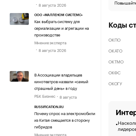
Повышайте
8 августа 2026
ООО «МАЛЛЕНОМ СИСТЕМС»
Как выбрать систему для
Коды с
сериализации и агрегации на
производстве
ОКПО
Мнение эксперта
8 августа 2026
ОКАТО
ОКТМО
ОКФС
В Ассоциации владельцев
кинотеатров назвали «самый
ОКОГУ
страшный день» в году
РБК Бизнес
8 августа
RUSSIFICATION.RU
Интер
Почему спрос на электромобили
из Китая смещается в сторону
Насколь
гибридов
лидеро
Мнение эксперта