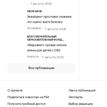
7 августа 2026
СВОЙ БАНК
Эквайринг простыми словами:
что нужно знать бизнесу
Интервью
7 августа 2026
БЛАГОТВОРИТЕЛЬНЫЙ
ОБРАЗОВАТЕЛЬНЫЙ ФОНД
«МАРХАМАТ»
«Мархамат» провел летние
смены для детей с ОВЗ
Новость
7 августа 2026
Все публикации
О проекте
Лента публикаций
Поделиться новостью на РБК
Эксперты
Получить пробный доступ
Выбор редакции