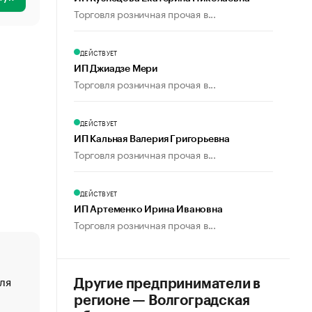
Торговля розничная прочая в...
ДЕЙСТВУЕТ
ИП Джиадзе Мери
Торговля розничная прочая в...
ДЕЙСТВУЕТ
ИП Кальная Валерия Григорьевна
Торговля розничная прочая в...
ДЕЙСТВУЕТ
ИП Артеменко Ирина Ивановна
Торговля розничная прочая в...
ля
«От спорта тело стареет иначе». Как живет глава ко
Другие предприниматели в
создавшей GTA
регионе — Волгоградская