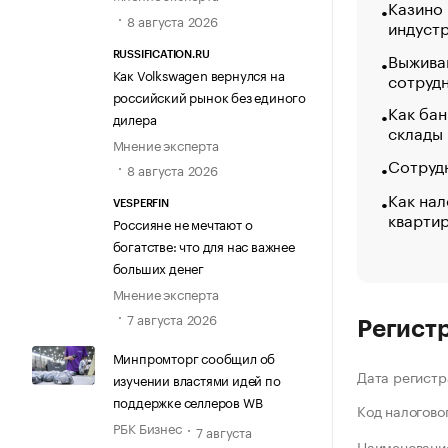
Казино
8 августа 2026
индуст
Выжива
RUSSIFICATION.RU
Как Volkswagen вернулся на
сотруд
российский рынок без единого
Как бан
дилера
склады
Мнение эксперта
Сотрудн
8 августа 2026
Как нал
VESPERFIN
кварти
Россияне не мечтают о
богатстве: что для нас важнее
больших денег
Мнение эксперта
7 августа 2026
Регист
Минпромторг сообщил об
Дата регистр
изучении властями идей по
поддержке селлеров WB
Код налогово
РБК Бизнес
7 августа
Наименование