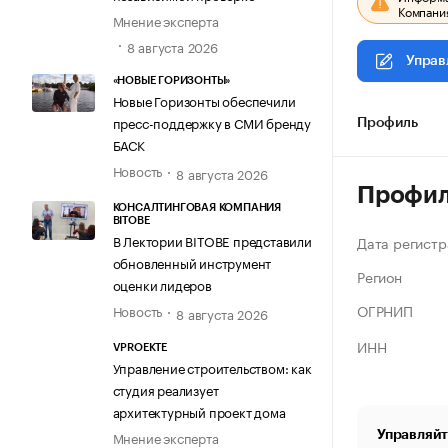
Компания
Мнение эксперта
8 августа 2026
Управ
«НОВЫЕ ГОРИЗОНТЫ»
Новые Горизонты обеспечили
пресс-поддержку в СМИ бренду
Профиль
БАСК
Новость
8 августа 2026
Профи
КОНСАЛТИНГОВАЯ КОМПАНИЯ
BITOBE
В Лектории BITOBE представили
Дата регистр
обновленный инструмент
Регион
оценки лидеров
ОГРНИП
Новость
8 августа 2026
ИНН
VPROEKTE
Управление строительством: как
студия реализует
архитектурный проект дома
Управляйт
Мнение эксперта