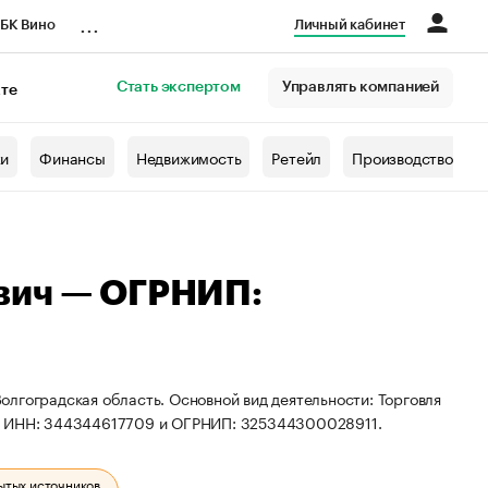
...
БК Вино
Личный кабинет
Стать экспертом
Управлять компанией
кте
азета
жи
Финансы
Недвижимость
Ретейл
Производство
вич — ОГРНИП:
лгоградская область. Основной вид деятельности: Торговля
ты ИНН: 344344617709 и ОГРНИП: 325344300028911.
ытых источников.