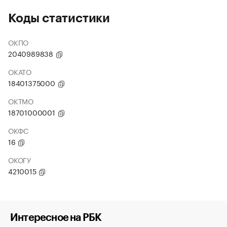
Коды статистики
ОКПО
2040989838
ОКАТО
18401375000
ОКТМО
18701000001
ОКФС
16
ОКОГУ
4210015
Интересное на РБК