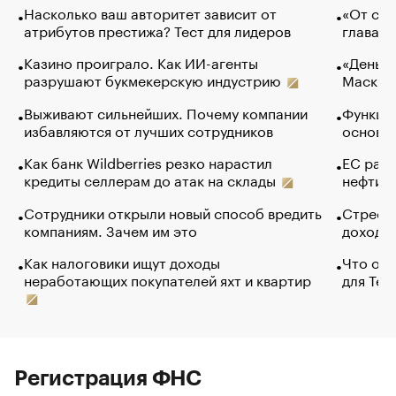
Насколько ваш авторитет зависит от
«От спо
атрибутов престижа? Тест для лидеров
глава к
Казино проиграло. Как ИИ-агенты
«Деньги
разрушают букмекерскую индустрию
Маск в 
Выживают сильнейших. Почему компании
Функции
избавляются от лучших сотрудников
основ э
Как банк Wildberries резко нарастил
ЕС раз
кредиты селлерам до атак на склады
нефти —
Сотрудники открыли новый способ вредить
Стресс 
компаниям. Зачем им это
доходов
Как налоговики ищут доходы
Что обв
неработающих покупателей яхт и квартир
для Tel
Регистрация ФНС