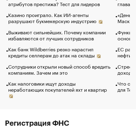
атрибутов престижа? Тест для лидеров
глава к
Казино проиграло. Как ИИ-агенты
«Деньги
разрушают букмекерскую индустрию
Маск в 
Выживают сильнейших. Почему компании
Функции
избавляются от лучших сотрудников
основ э
Как банк Wildberries резко нарастил
ЕС раз
кредиты селлерам до атак на склады
нефти —
Сотрудники открыли новый способ вредить
Стресс 
компаниям. Зачем им это
доходов
Как налоговики ищут доходы
Что обв
неработающих покупателей яхт и квартир
для Tel
Регистрация ФНС