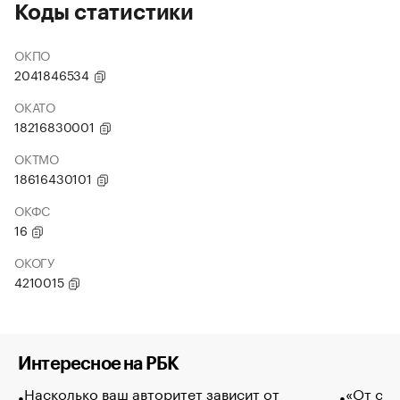
Коды статистики
ОКПО
2041846534
ОКАТО
18216830001
ОКТМО
18616430101
ОКФС
16
ОКОГУ
4210015
Интересное на РБК
Насколько ваш авторитет зависит от
«От спо