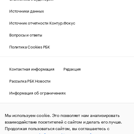
Источники данных
Источник отчетности Контур.Фокус
Вопросы и ответы
Политика Cookies РБК
Контактная информация
Редакция
Рассылка РБК Новости
Информация об ограничениях
Правовая информация
О соблюдении авторских прав
Мы используем cookie. Это позволяет нам анализировать
© АО «РОСБИЗНЕСКОНСАЛТИНГ»,
1995–2026.
Сообщения
и материалы информационного агентства «РБК»
взаимодействие посетителей с сайтом и делать его лучше.
(зарегистрировано Федеральной службой по надзору в сфере
Продолжая пользоваться сайтом, вы соглашаетесь с
связи, информационных технологий и массовых