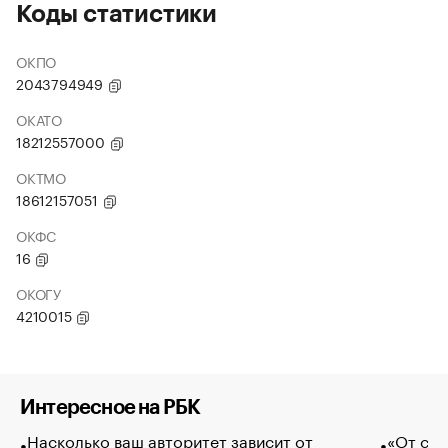
Коды статистики
ОКПО
2043794949
ОКАТО
18212557000
ОКТМО
18612157051
ОКФС
16
ОКОГУ
4210015
Интересное на РБК
Насколько ваш авторитет зависит от
«От спо