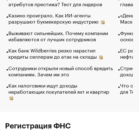
атрибутов престижа? Тест для лидеров
глава к
Казино проиграло. Как ИИ-агенты
«Деньги
разрушают букмекерскую индустрию
Маск в 
Выживают сильнейших. Почему компании
Функции
избавляются от лучших сотрудников
основ э
Как банк Wildberries резко нарастил
ЕС раз
кредиты селлерам до атак на склады
нефти —
Сотрудники открыли новый способ вредить
Стресс 
компаниям. Зачем им это
доходов
Как налоговики ищут доходы
Что обв
неработающих покупателей яхт и квартир
для Tel
Регистрация ФНС