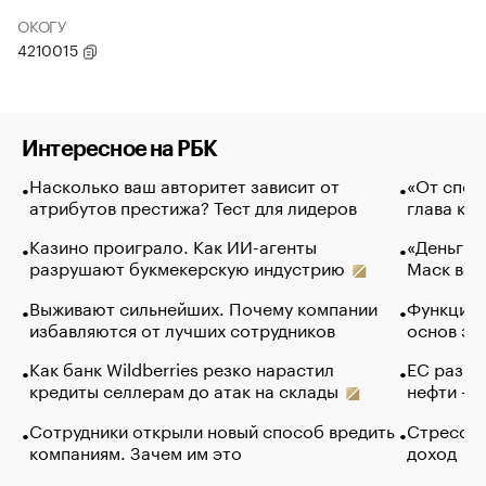
ОКОГУ
4210015
Интересное на РБК
Насколько ваш авторитет зависит от
«От спор
атрибутов престижа? Тест для лидеров
глава ко
Казино проиграло. Как ИИ-агенты
«Деньги б
разрушают букмекерскую индустрию
Маск в и
Выживают сильнейших. Почему компании
Функции 
избавляются от лучших сотрудников
основ эф
Как банк Wildberries резко нарастил
ЕС разре
кредиты селлерам до атак на склады
нефти — 
Сотрудники открыли новый способ вредить
Стресс о
компаниям. Зачем им это
доход