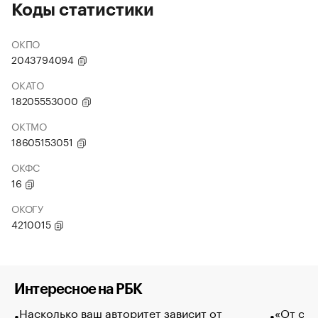
Коды статистики
ОКПО
2043794094
ОКАТО
18205553000
ОКТМО
18605153051
ОКФС
16
ОКОГУ
4210015
Интересное на РБК
Насколько ваш авторитет зависит от
«От спо