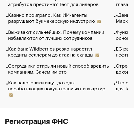
атрибутов престижа? Тест для лидеров
глава к
Казино проиграло. Как ИИ-агенты
«Деньги
разрушают букмекерскую индустрию
Маск в 
Выживают сильнейших. Почему компании
Функции
избавляются от лучших сотрудников
основ э
Как банк Wildberries резко нарастил
ЕС раз
кредиты селлерам до атак на склады
нефти —
Сотрудники открыли новый способ вредить
Стресс 
компаниям. Зачем им это
доходов
Как налоговики ищут доходы
Что обв
неработающих покупателей яхт и квартир
для Tel
Регистрация ФНС