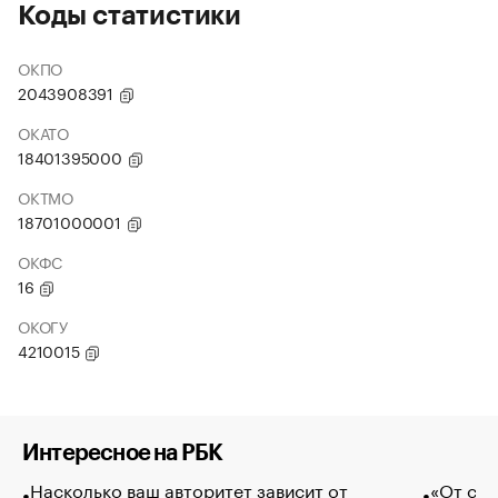
Коды статистики
ОКПО
2043908391
ОКАТО
18401395000
ОКТМО
18701000001
ОКФС
16
ОКОГУ
4210015
Интересное на РБК
Насколько ваш авторитет зависит от
«От спо