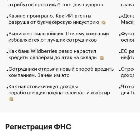
атрибутов престижа? Тест для лидеров
глава к
Казино проиграло. Как ИИ-агенты
«Деньги
разрушают букмекерскую индустрию
Маск в 
Выживают сильнейших. Почему компании
Функции
избавляются от лучших сотрудников
основ э
Как банк Wildberries резко нарастил
ЕС раз
кредиты селлерам до атак на склады
нефти —
Сотрудники открыли новый способ вредить
Стресс 
компаниям. Зачем им это
доходов
Как налоговики ищут доходы
Что обв
неработающих покупателей яхт и квартир
для Tel
Регистрация ФНС