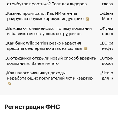
атрибутов престижа? Тест для лидеров
глава к
Казино проиграло. Как ИИ-агенты
«Деньги
разрушают букмекерскую индустрию
Маск в 
Выживают сильнейших. Почему компании
Функции
избавляются от лучших сотрудников
основ э
Как банк Wildberries резко нарастил
ЕС раз
кредиты селлерам до атак на склады
нефти —
Сотрудники открыли новый способ вредить
Стресс 
компаниям. Зачем им это
доходов
Как налоговики ищут доходы
Что обв
неработающих покупателей яхт и квартир
для Tel
Регистрация ФНС