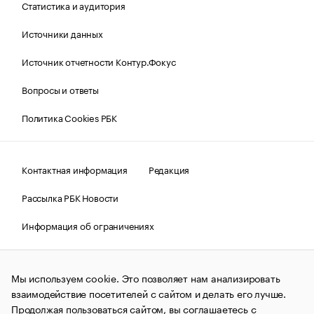
Статистика и аудитория
Источники данных
Источник отчетности Контур.Фокус
Вопросы и ответы
Политика Cookies РБК
Контактная информация
Редакция
Рассылка РБК Новости
Информация об ограничениях
Правовая информация
О соблюдении авторских прав
Мы используем cookie. Это позволяет нам анализировать
© АО «РОСБИЗНЕСКОНСАЛТИНГ»,
1995–2026.
Сообщения
и материалы информационного агентства «РБК»
взаимодействие посетителей с сайтом и делать его лучше.
(зарегистрировано Федеральной службой по надзору в сфере
Продолжая пользоваться сайтом, вы соглашаетесь с
связи, информационных технологий и массовых