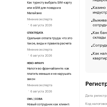
Как туристу выбрать SIM-карту
Казино
или eSIM для поездки в
индуст
Малайзию
Мнение эксперта
Выжива
сотруд
6 августа 2026
Как бан
СПЕКТРДАТА
склады
Сдельная оплата труда: что это
такое, виды и правила расчета
Сотрудн
Мнение эксперта
Как нал
6 августа 2026
кварти
НЕКО-ФРАНЧ
Налоги во франчайзинге: как
платить меньше и не нарушать
закон
Регист
Мнение эксперта
6 августа 2026
Дата регистр
OWL | СОВА
Код налогово
Новый сотрудник как клиент: