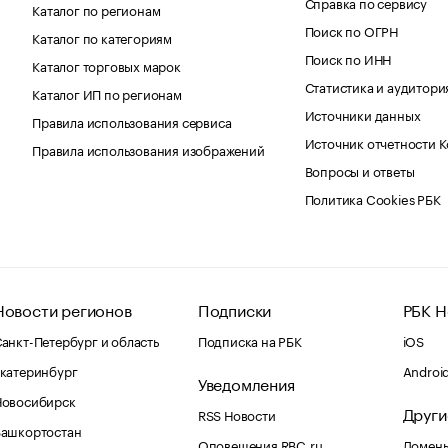
Справка по сервису
Каталог по регионам
Поиск по ОГРН
Каталог по категориям
Поиск по ИНН
Каталог торговых марок
Статистика и аудитори
Каталог ИП по регионам
Источники данных
Правила использования сервиса
Источник отчетности 
Правила использования изображений
Вопросы и ответы
Политика Cookies РБК
Новости регионов
Подписки
РБК Н
анкт-Петербург и область
Подписка на РБК
iOS
катеринбург
Androi
Уведомления
Новосибирск
Други
RSS Новости
Башкортостан
Оповещения RBC.ru
Домены