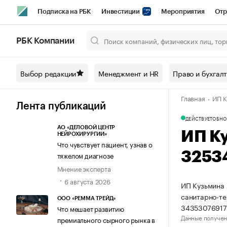
Подписка на РБК
Инвестиции
Мероприятия
Отр
Спорт
Школа управления РБК
РБК Образование
РБ
РБК Компании
Город
Стиль
Крипто
РБК Бизнес-среда
Дискусси
Выбор редакции
Менеджмент и HR
Право и бухгал
Спецпроекты СПб
Конференции СПб
Спецпроекты
Главная
ИП К
Технологии и медиа
Финансы
Рынок наличной валют
Лента публикаций
ДЕЙСТВУЕТ
ОБНО
АО «ДЕЛОВОЙ ЦЕНТР
ИП К
НЕЙРОХИРУРГИИ»
Что чувствует пациент, узнав о
3253
тяжелом диагнозе
Мнение эксперта
6 августа 2026
ИП Кузьмина 
санитарно-те
ООО «РЕММА ТРЕЙД»
34353076917
Что мешает развитию
Данные получен
премиального сырного рынка в