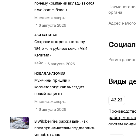
почему компании вкладываются
Наименование
в welcome-боксы
органа
Мнение эксперта
Адрес налого
6 августа 2026
АВИ КЭПИТАЛ
Сохранить агроэкспортеру
Социал
194,5 млн рублей: кейс «АВИ
Кэпитал»
Регистрацио
Кейс
6 августа 2026
НОВАЯ АНАТОМИЯ
Мужчины пришли к
Виды д
косметологу: как выглядит
новый пациент
Мнение эксперта
43.22
6 августа 2026
Производство
работ, монта
В Wildberries рассказали, как
систем конди
предпринимателям подтвердить
ущерб от атак