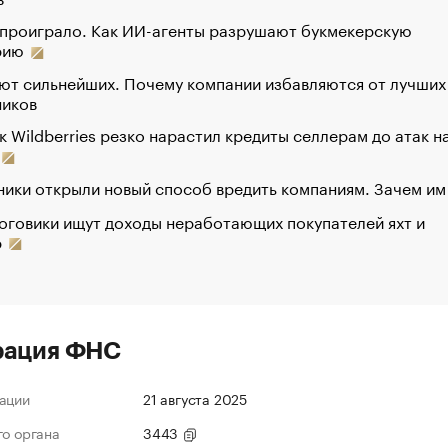
 проиграло. Как ИИ-агенты разрушают букмекерскую
рию
ют сильнейших. Почему компании избавляются от лучших
ников
к Wildberries резко нарастил кредиты селлерам до атак н
ики открыли новый способ вредить компаниям. Зачем им
оговики ищут доходы неработающих покупателей яхт и
р
рация ФНС
ации
21 августа 2025
го органа
3443