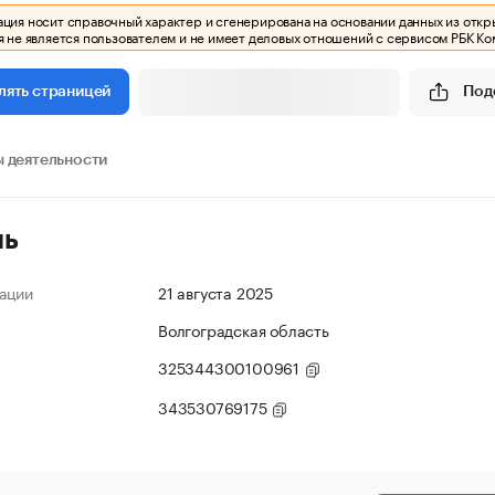
ия носит справочный характер и сгенерирована на основании данных из откр
 не является пользователем и не имеет деловых отношений с сервисом РБК Ко
Под
лять страницей
 деятельности
ль
ации
21 августа 2025
Волгоградская область
325344300100961
343530769175