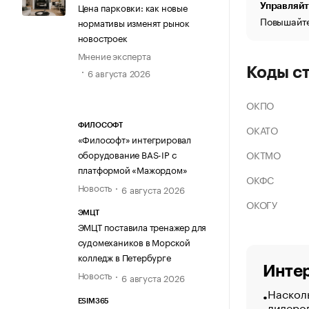
Цена парковки: как новые
Управляйт
Повышайте
нормативы изменят рынок
новостроек
Мнение эксперта
Коды с
6 августа 2026
ОКПО
ФИЛОСОФТ
ОКАТО
«Философт» интегрировал
ОКТМО
оборудование BAS-IP с
платформой «Мажордом»
ОКФС
Новость
6 августа 2026
ОКОГУ
ЭМЦТ
ЭМЦТ поставила тренажер для
судомехаников в Морской
колледж в Петербурге
Интер
Новость
6 августа 2026
Насколь
ESIM365
лидеро