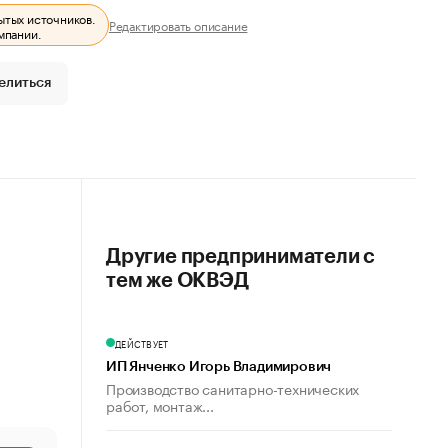
ытых источников.
Редактировать описание
мпании.
елиться
Другие предприниматели с
тем же ОКВЭД
ДЕЙСТВУЕТ
ИП Янченко Игорь Владимирович
Производство санитарно-технических
работ, монтаж...