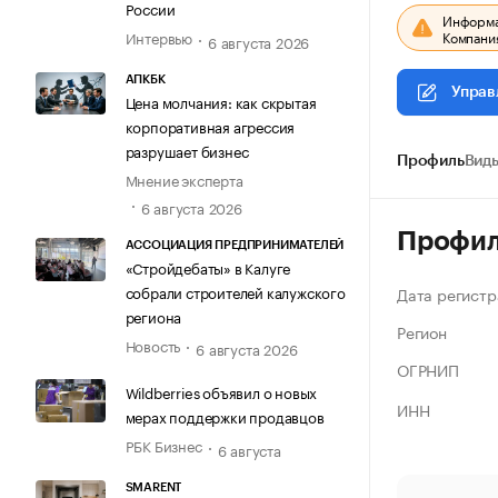
России
Информац
Компания
Интервью
6 августа 2026
АПКБК
Управ
Цена молчания: как скрытая
корпоративная агрессия
разрушает бизнес
Профиль
Виды
Мнение эксперта
6 августа 2026
Профи
АССОЦИАЦИЯ ПРЕДПРИНИМАТЕЛЕЙ
«Стройдебаты» в Калуге
собрали строителей калужского
Дата регистр
региона
Регион
Новость
6 августа 2026
ОГРНИП
Wildberries объявил о новых
ИНН
мерах поддержки продавцов
РБК Бизнес
6 августа
SMARENT