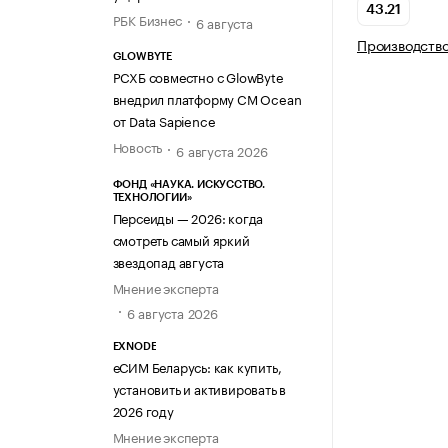
43.21
РБК Бизнес
6 августа
Производств
GLOWBYTE
РСХБ совместно с GlowByte
внедрил платформу CM Ocean
от Data Sapience
Новость
6 августа 2026
ФОНД «НАУКА. ИСКУССТВО.
ТЕХНОЛОГИИ»
Персеиды — 2026: когда
смотреть самый яркий
звездопад августа
Мнение эксперта
6 августа 2026
EXNODE
еСИМ Беларусь: как купить,
установить и активировать в
2026 году
Мнение эксперта