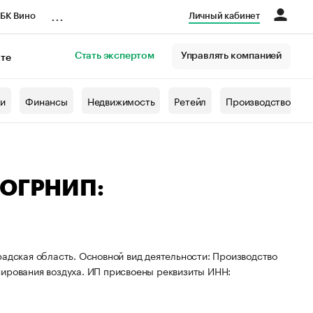
...
БК Вино
Личный кабинет
Стать экспертом
Управлять компанией
кте
азета
жи
Финансы
Недвижимость
Ретейл
Производство
 ОГРНИП:
радская область. Основной вид деятельности: Производство
нирования воздуха. ИП присвоены реквизиты ИНН: