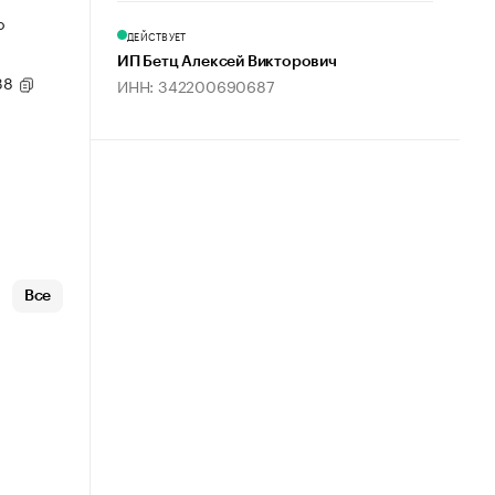
о
ДЕЙСТВУЕТ
ИП Бетц Алексей Викторович
 38
ИНН: 342200690687
Все