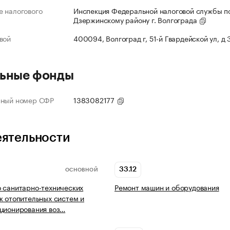
 налогового
Инспекция Федеральной налоговой службы п
Дзержинскому району г. Волгограда
вой
400094, Волгоград г, 51-й Гвардейской ул, д
ьные фонды
нный номер СФР
1383082177
еятельности
33.12
ОСНОВНОЙ
 санитарно-технических
Ремонт машин и оборудования
ж отопительных систем и
ционирования воз…