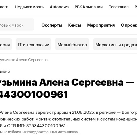
асли
Недвижимость
Autonews
РБК Компании
Телеканал
Р
К Курсы
РБК Life
Тренды
Визионеры
Национальные проекты
Эксперты
Кейсы
Мероприятия
О прое
онный клуб
Исследования
Кредитные рейтинги
Франшизы
Г
терия
IT и технологии
Малый бизнес
Маркетинг и прода
Проверка контрагентов
Политика
Экономика
Бизнес
узьмина Алена Сергеевна
ы
ВЛЕНО
узьмина Алена Сергеевна —
44300100961
Алена Сергеевна зарегистрирован 21.08.2025, в регионе — Волгог
хнических работ, монтаж отопительных систем и систем кондицио
5 и ОГРНИП: 325344300100961.
ы из публичных государственных источников.