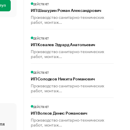
ДЕЙСТВУЕТ
туп
ИП Шашурин Роман Александрович
Производство санитарно-технических
работ, монтаж...
ДЕЙСТВУЕТ
ИП Ковалев Эдуард Анатольевич
Производство санитарно-технических
работ, монтаж...
ДЕЙСТВУЕТ
ИП Солодков Никита Романович
Производство санитарно-технических
работ, монтаж...
ДЕЙСТВУЕТ
ИП Волков Денис Романович
Производство санитарно-технических
ля
«От спорта тело стареет иначе». Как живет глава ко
работ, монтаж...
создавшей GTA