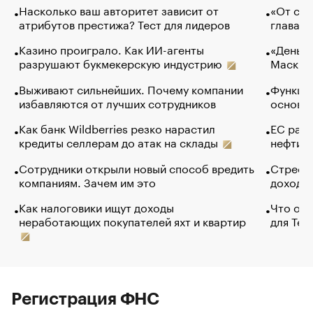
Насколько ваш авторитет зависит от
«От спо
атрибутов престижа? Тест для лидеров
глава к
Казино проиграло. Как ИИ-агенты
«Деньги
разрушают букмекерскую индустрию
Маск в 
Выживают сильнейших. Почему компании
Функции
избавляются от лучших сотрудников
основ э
Как банк Wildberries резко нарастил
ЕС раз
кредиты селлерам до атак на склады
нефти —
Сотрудники открыли новый способ вредить
Стресс 
компаниям. Зачем им это
доходов
Как налоговики ищут доходы
Что обв
неработающих покупателей яхт и квартир
для Tel
Регистрация ФНС