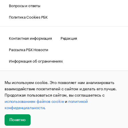
Вопросы и ответы
Политика Cookies РБК
Контактная информация
Редакция
Рассылка РБК Новости
Информация об ограничениях
Правовая информация
О соблюдении авторских прав
Мы используем cookie. Это позволяет нам анализировать
© АО «РОСБИЗНЕСКОНСАЛТИНГ»,
1995–2026.
Сообщения
и материалы информационного агентства «РБК»
взаимодействие посетителей с сайтом и делать его лучше.
(зарегистрировано Федеральной службой по надзору в сфере
Продолжая пользоваться сайтом, вы соглашаетесь с
связи, информационных технологий и массовых
использованием файлов cookie
и
политикой
коммуникаций (Роскомнадзор) 09.12.2015 за номером ИА
№ФС77-63848) сопровождаются пометкой «РБК». Отдельные
конфиденциальности
.
публикации могут содержать информацию,
не предназначенную для пользователей
до 18 лет.
companycardsfeedback@rbc.ru
Понятно
Добавить