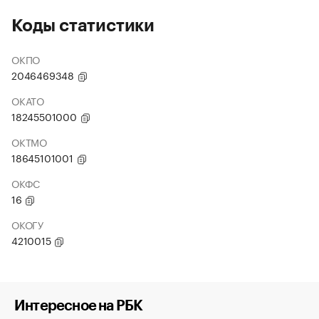
Коды статистики
ОКПО
2046469348
ОКАТО
18245501000
ОКТМО
18645101001
ОКФС
16
ОКОГУ
4210015
Интересное на РБК