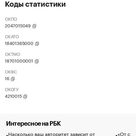
Коды статистики
ОКПО
2047015049
ОКАТО
18401365000
ОКТМО
18701000001
ОКФС
16
ОКОГУ
4210015
Интересное на РБК
Насколько ваш авторитет зависит от
«От спо