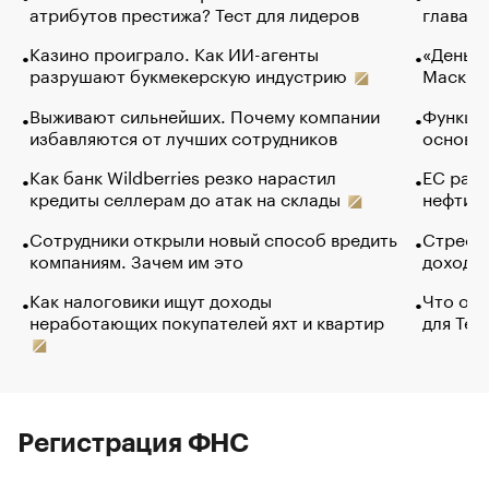
атрибутов престижа? Тест для лидеров
глава к
Казино проиграло. Как ИИ-агенты
«Деньги
разрушают букмекерскую индустрию
Маск в 
Выживают сильнейших. Почему компании
Функции
избавляются от лучших сотрудников
основ э
Как банк Wildberries резко нарастил
ЕС раз
кредиты селлерам до атак на склады
нефти —
Сотрудники открыли новый способ вредить
Стресс 
компаниям. Зачем им это
доходов
Как налоговики ищут доходы
Что обв
неработающих покупателей яхт и квартир
для Tel
Регистрация ФНС