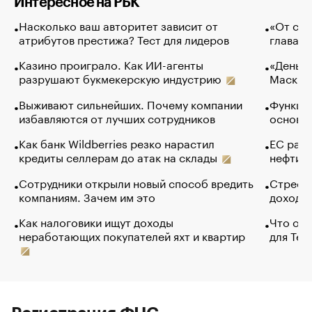
Интересное на РБК
Насколько ваш авторитет зависит от
«От спо
атрибутов престижа? Тест для лидеров
глава к
Казино проиграло. Как ИИ-агенты
«Деньги
разрушают букмекерскую индустрию
Маск в 
Выживают сильнейших. Почему компании
Функции
избавляются от лучших сотрудников
основ э
Как банк Wildberries резко нарастил
ЕС раз
кредиты селлерам до атак на склады
нефти —
Сотрудники открыли новый способ вредить
Стресс 
компаниям. Зачем им это
доходов
Как налоговики ищут доходы
Что обв
неработающих покупателей яхт и квартир
для Tel