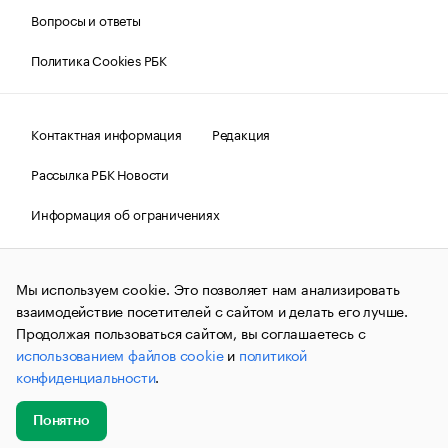
Вопросы и ответы
Политика Cookies РБК
Контактная информация
Редакция
Рассылка РБК Новости
Информация об ограничениях
Правовая информация
О соблюдении авторских прав
Мы используем cookie. Это позволяет нам анализировать
© АО «РОСБИЗНЕСКОНСАЛТИНГ»,
1995–2026.
Сообщения
и материалы информационного агентства «РБК»
взаимодействие посетителей с сайтом и делать его лучше.
(зарегистрировано Федеральной службой по надзору в сфере
Продолжая пользоваться сайтом, вы соглашаетесь с
связи, информационных технологий и массовых
использованием файлов cookie
и
политикой
коммуникаций (Роскомнадзор) 09.12.2015 за номером ИА
№ФС77-63848) сопровождаются пометкой «РБК». Отдельные
конфиденциальности
.
публикации могут содержать информацию,
не предназначенную для пользователей
до 18 лет.
companycardsfeedback@rbc.ru
Понятно