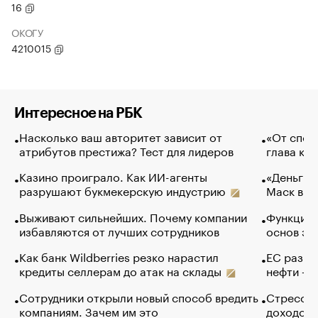
16
ОКОГУ
4210015
Интересное на РБК
Насколько ваш авторитет зависит от
«От спор
атрибутов престижа? Тест для лидеров
глава ко
Казино проиграло. Как ИИ-агенты
«Деньги б
разрушают букмекерскую индустрию
Маск в и
Выживают сильнейших. Почему компании
Функции 
избавляются от лучших сотрудников
основ эф
Как банк Wildberries резко нарастил
ЕС разре
кредиты селлерам до атак на склады
нефти — 
Сотрудники открыли новый способ вредить
Стресс о
компаниям. Зачем им это
доходов 