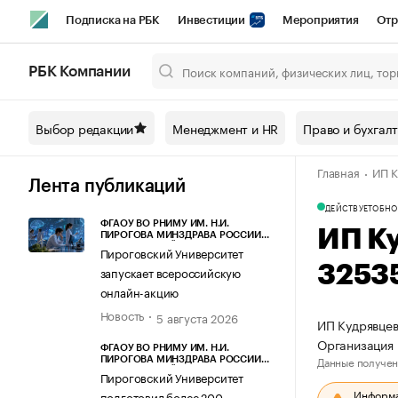
Подписка на РБК
Инвестиции
Мероприятия
Отр
Спорт
Школа управления РБК
РБК Образование
РБ
РБК Компании
Город
Стиль
Крипто
РБК Бизнес-среда
Дискусси
Выбор редакции
Менеджмент и HR
Право и бухгал
Спецпроекты СПб
Конференции СПб
Спецпроекты
Главная
ИП К
Технологии и медиа
Финансы
Рынок наличной валют
Лента публикаций
ДЕЙСТВУЕТ
ОБНО
ФГАОУ ВО РНИМУ ИМ. Н.И.
ИП К
ПИРОГОВА МИНЗДРАВА РОССИИ
(ПИРОГОВСКИЙ УНИВЕРСИТЕТ)
Пироговский Университет
3253
запускает всероссийскую
онлайн-акцию
Новость
5 августа 2026
ИП Кудрявцев
Организация 
ФГАОУ ВО РНИМУ ИМ. Н.И.
Данные получен
ПИРОГОВА МИНЗДРАВА РОССИИ
(ПИРОГОВСКИЙ УНИВЕРСИТЕТ)
Пироговский Университет
Информац
подготовил более 200