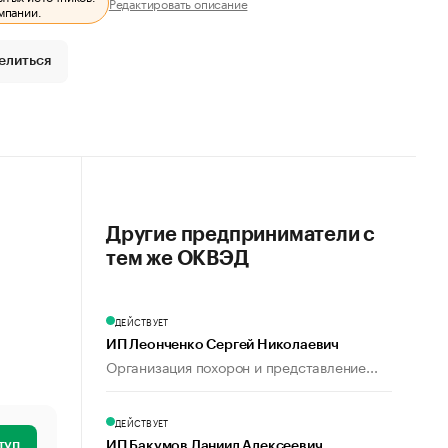
Редактировать описание
мпании.
елиться
Другие предприниматели с
тем же ОКВЭД
ДЕЙСТВУЕТ
ИП Леонченко Сергей Николаевич
Организация похорон и представление...
ДЕЙСТВУЕТ
туп
ИП Бакумов Даниил Алексеевич