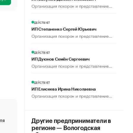
Организация похорон и представление...
ДЕЙСТВУЕТ
ИП Степаненко Сергей Юрьевич
Организация похорон и представление...
ДЕЙСТВУЕТ
ИП Дуюнов Семён Сергеевич
Организация похорон и представление...
ДЕЙСТВУЕТ
ИП Елисеева Ирина Николаевна
Организация похорон и представление...
ля
«От спорта тело стареет иначе». Как живет глава ко
Другие предприниматели в
создавшей GTA
регионе — Вологодская