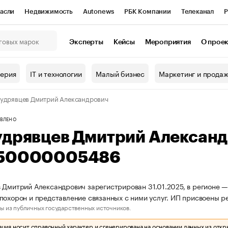
асли
Недвижимость
Autonews
РБК Компании
Телеканал
Р
К Курсы
РБК Life
Тренды
Визионеры
Национальные проекты
Эксперты
Кейсы
Мероприятия
О прое
онный клуб
Исследования
Кредитные рейтинги
Франшизы
Г
терия
IT и технологии
Малый бизнес
Маркетинг и прода
Проверка контрагентов
Политика
Экономика
Бизнес
удрявцев Дмитрий Александрович
ы
ВЛЕНО
удрявцев Дмитрий Алексан
50000005486
 Дмитрий Александрович зарегистрирован 31.01.2025, в регионе —
похорон и представление связанных с ними услуг. ИП присвоен
ы из публичных государственных источников.
ия носит справочный характер и сгенерирована на основании данных из откр