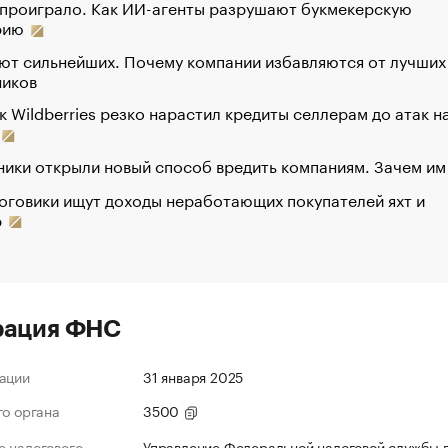
 проиграло. Как ИИ-агенты разрушают букмекерскую
рию
ют сильнейших. Почему компании избавляются от лучших
ников
к Wildberries резко нарастил кредиты селлерам до атак н
ики открыли новый способ вредить компаниям. Зачем им
оговики ищут доходы неработающих покупателей яхт и
р
рация ФНС
ации
31 января 2025
го органа
3500
 налогового
Управление Федеральной налоговой службы 