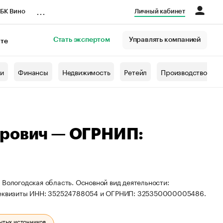
...
БК Вино
Личный кабинет
Стать экспертом
Управлять компанией
кте
азета
жи
Финансы
Недвижимость
Ретейл
Производство
дрович — ОГРНИП:
 Вологодская область. Основной вид деятельности:
ы реквизиты ИНН: 352524788054 и ОГРНИП: 325350000005486.
ытых источников.