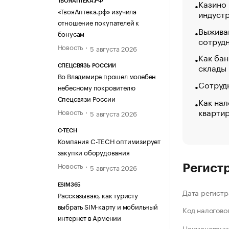
Казино
ТВОЯАПТЕКА.РФ
«ТвояАптека.рф» изучила
индуст
отношение покупателей к
Выжива
бонусам
сотруд
Новость
5 августа 2026
Как бан
склады
СПЕЦСВЯЗЬ РОССИИ
Во Владимире прошел молебен
Сотрудн
небесному покровителю
Спецсвязи России
Как нал
кварти
Новость
5 августа 2026
C-TECH
Компания C-TECH оптимизирует
закупки оборудования
Новость
5 августа 2026
Регист
ESIM365
Дата регистр
Рассказываю, как туристу
выбрать SIM-карту и мобильный
Код налогово
интернет в Армении
Наименование