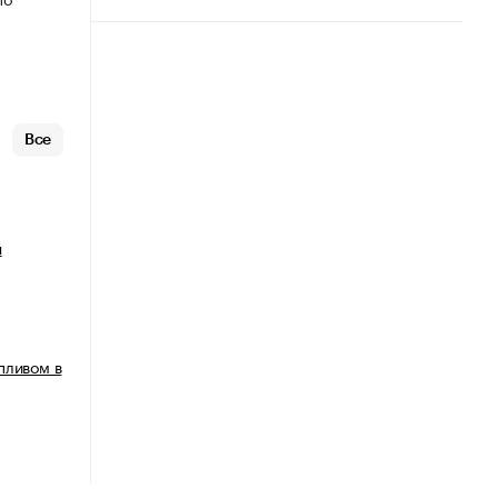
Все
я
пливом в