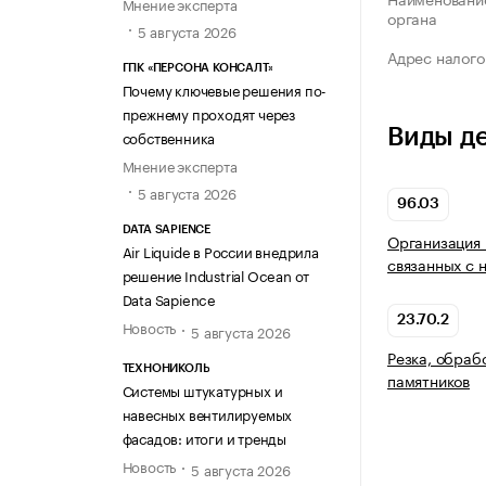
Мнение эксперта
органа
5 августа 2026
Адрес налого
ГПК «ПЕРСОНА КОНСАЛТ»
Почему ключевые решения по-
прежнему проходят через
Виды д
собственника
Мнение эксперта
5 августа 2026
96.03
DATA SAPIENCE
Организация 
Air Liquide в России внедрила
связанных с 
решение Industrial Ocean от
Data Sapience
23.70.2
Новость
5 августа 2026
Резка, обраб
ТЕХНОНИКОЛЬ
памятников
Системы штукатурных и
навесных вентилируемых
фасадов: итоги и тренды
Новость
5 августа 2026