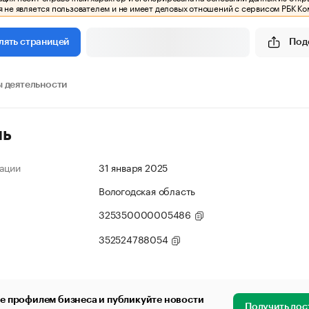
 не является пользователем и не имеет деловых отношений с сервисом РБК Ко
Под
лять страницей
 деятельности
ль
ации
31 января 2025
Вологодская область
325350000005486
352524788054
е профилем бизнеса и публикуйте новости
Получить дос