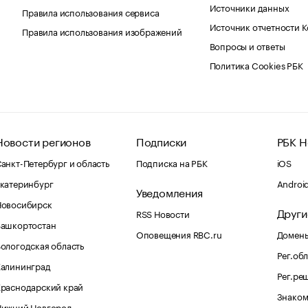
Источники данных
Правила использования сервиса
Источник отчетности 
Правила использования изображений
Вопросы и ответы
Политика Cookies РБК
Новости регионов
Подписки
РБК Н
анкт-Петербург и область
Подписка на РБК
iOS
катеринбург
Androi
Уведомления
Новосибирск
Други
RSS Новости
Башкортостан
Оповещения RBC.ru
Домены
ологодская область
Рег.об
Калининград
Рег.ре
раснодарский край
Знаком
Нижний Новгород