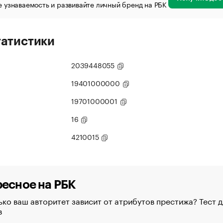
 узнаваемость и развивайте личный бренд на РБК
татистики
2039448055
19401000000
19701000001
16
4210015
есное на РБК
ко ваш авторитет зависит от атрибутов престижа? Тест д
в