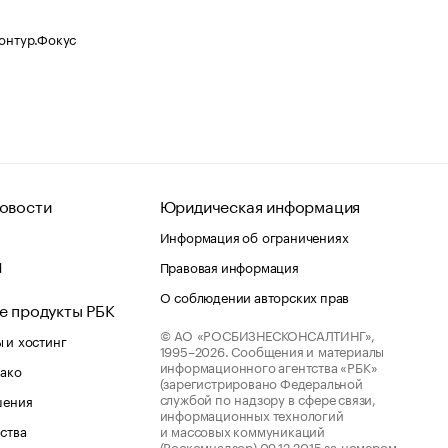
Контур.Фокус
овости
Юридическая информация
Информация об ограничениях
d
Правовая информация
О соблюдении авторских прав
е продукты РБК
© АО «РОСБИЗНЕСКОНСАЛТИНГ»,
 и хостинг
1995–2026.
Сообщения и материалы
информационного агентства «РБК»
лако
(зарегистрировано Федеральной
службой по надзору в сфере связи,
шения
информационных технологий
ства
и массовых коммуникаций
(Роскомнадзор) 09.12.2015 за номером