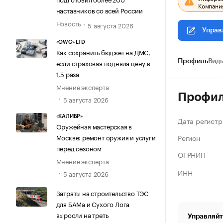
Компания
наставников со всей России
Новость
5 августа 2026
Управ
«OWC» LTD
Как сохранить бюджет на ДМС,
если страховая подняла цену в
Профиль
Виды
1,5 раза
Мнение эксперта
Профи
5 августа 2026
«КАЛИБР»
Дата регистр
Оружейная мастерская в
Регион
Москве: ремонт оружия и услуги
перед сезоном
ОГРНИП
Мнение эксперта
ИНН
5 августа 2026
Затраты на строительство ТЭС
для БАМа и Сухого Лога
выросли на треть
Управляйт