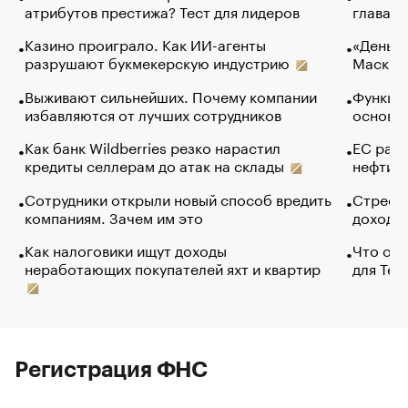
атрибутов престижа? Тест для лидеров
глава к
Казино проиграло. Как ИИ-агенты
«Деньги
разрушают букмекерскую индустрию
Маск в 
Выживают сильнейших. Почему компании
Функции
избавляются от лучших сотрудников
основ э
Как банк Wildberries резко нарастил
ЕС раз
кредиты селлерам до атак на склады
нефти —
Сотрудники открыли новый способ вредить
Стресс 
компаниям. Зачем им это
доходов
Как налоговики ищут доходы
Что обв
неработающих покупателей яхт и квартир
для Tel
Регистрация ФНС