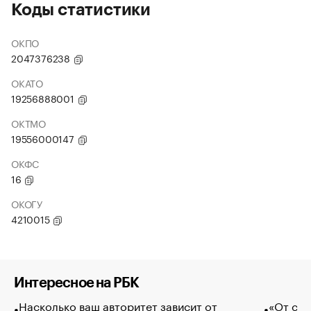
Коды статистики
ОКПО
2047376238
ОКАТО
19256888001
ОКТМО
19556000147
ОКФС
16
ОКОГУ
4210015
Интересное на РБК
Насколько ваш авторитет зависит от
«От спо