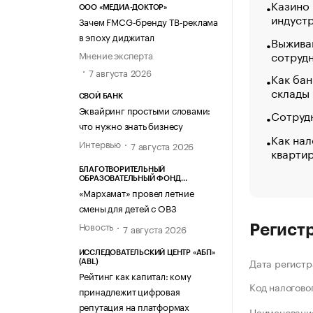
Казино
ООО «МЕДИА-ДОКТОР»
индуст
Зачем FMCG-бренду ТВ-реклама
в эпоху диджитал
Выжива
сотруд
Мнение эксперта
7 августа 2026
Как бан
склады
СВОЙ БАНК
Эквайринг простыми словами:
Сотрудн
что нужно знать бизнесу
Как нал
Интервью
7 августа 2026
кварти
БЛАГОТВОРИТЕЛЬНЫЙ
ОБРАЗОВАТЕЛЬНЫЙ ФОНД
«МАРХАМАТ»
«Мархамат» провел летние
смены для детей с ОВЗ
Новость
7 августа 2026
Регист
ИССЛЕДОВАТЕЛЬСКИЙ ЦЕНТР «АБП»
Дата регистр
(ABL)
Рейтинг как капитал: кому
Код налогово
принадлежит цифровая
репутация на платформах
Наименование