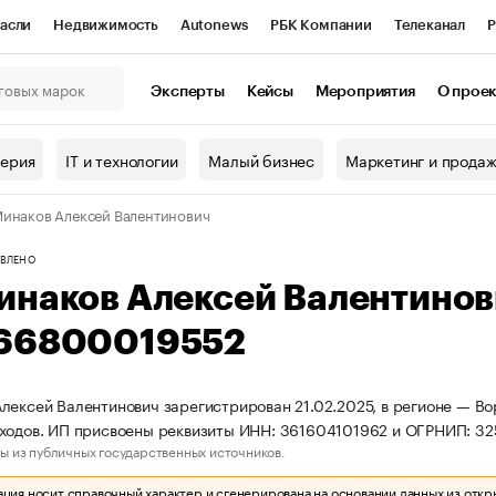
асли
Недвижимость
Autonews
РБК Компании
Телеканал
Р
К Курсы
РБК Life
Тренды
Визионеры
Национальные проекты
Эксперты
Кейсы
Мероприятия
О прое
онный клуб
Исследования
Кредитные рейтинги
Франшизы
Г
терия
IT и технологии
Малый бизнес
Маркетинг и прода
Проверка контрагентов
Политика
Экономика
Бизнес
инаков Алексей Валентинович
ы
ВЛЕНО
инаков Алексей Валентино
66800019552
лексей Валентинович зарегистрирован 21.02.2025, в регионе — Во
ходов. ИП присвоены реквизиты ИНН: 361604101962 и ОГРНИП: 3
ы из публичных государственных источников.
ия носит справочный характер и сгенерирована на основании данных из откр