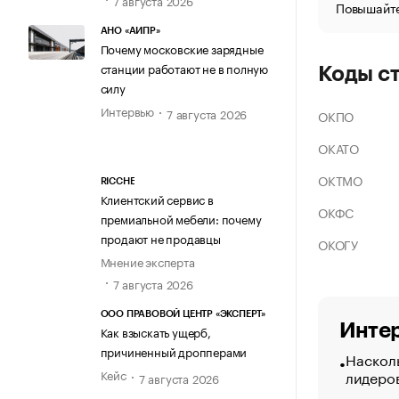
Повышайте
АНО «АИПР»
Почему московские зарядные
станции работают не в полную
Коды с
силу
Интервью
7 августа 2026
ОКПО
ОКАТО
ОКТМО
RICCHE
Клиентский сервис в
ОКФС
премиальной мебели: почему
продают не продавцы
ОКОГУ
Мнение эксперта
7 августа 2026
ООО ПРАВОВОЙ ЦЕНТР «ЭКСПЕРТ»
Интер
Как взыскать ущерб,
причиненный дропперами
Насколь
лидеро
Кейс
7 августа 2026