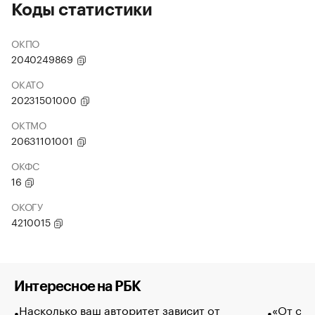
Коды статистики
ОКПО
2040249869
ОКАТО
20231501000
ОКТМО
20631101001
ОКФС
16
ОКОГУ
4210015
Интересное на РБК
Насколько ваш авторитет зависит от
«От спо