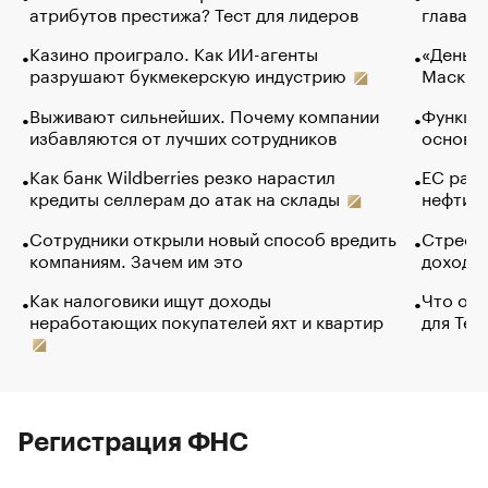
атрибутов престижа? Тест для лидеров
глава к
Казино проиграло. Как ИИ-агенты
«Деньги
разрушают букмекерскую индустрию
Маск в 
Выживают сильнейших. Почему компании
Функции
избавляются от лучших сотрудников
основ э
Как банк Wildberries резко нарастил
ЕС раз
кредиты селлерам до атак на склады
нефти —
Сотрудники открыли новый способ вредить
Стресс 
компаниям. Зачем им это
доходов
Как налоговики ищут доходы
Что обв
неработающих покупателей яхт и квартир
для Tel
Регистрация ФНС