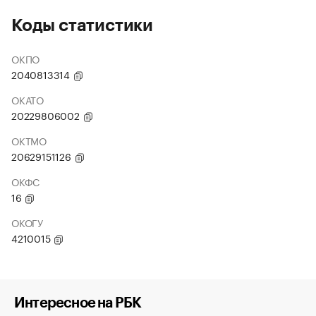
Коды статистики
ОКПО
2040813314
ОКАТО
20229806002
ОКТМО
20629151126
ОКФС
16
ОКОГУ
4210015
Интересное на РБК