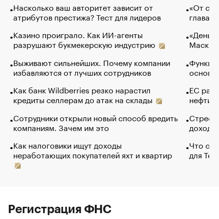
Насколько ваш авторитет зависит от
«От спо
атрибутов престижа? Тест для лидеров
глава к
Казино проиграло. Как ИИ-агенты
«Деньги
разрушают букмекерскую индустрию
Маск в 
Выживают сильнейших. Почему компании
Функции
избавляются от лучших сотрудников
основ э
Как банк Wildberries резко нарастил
ЕС раз
кредиты селлерам до атак на склады
нефти —
Сотрудники открыли новый способ вредить
Стресс 
компаниям. Зачем им это
доходов
Как налоговики ищут доходы
Что обв
неработающих покупателей яхт и квартир
для Tel
Регистрация ФНС