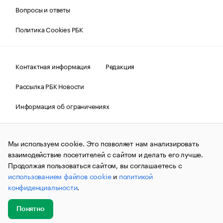
Вопросы и ответы
Политика Cookies РБК
Контактная информация
Редакция
Рассылка РБК Новости
Информация об ограничениях
Правовая информация
О соблюдении авторских прав
Мы используем cookie. Это позволяет нам анализировать
© АО «РОСБИЗНЕСКОНСАЛТИНГ»,
1995–2026.
Сообщения
и материалы информационного агентства «РБК»
взаимодействие посетителей с сайтом и делать его лучше.
(зарегистрировано Федеральной службой по надзору в сфере
Продолжая пользоваться сайтом, вы соглашаетесь с
связи, информационных технологий и массовых
использованием файлов cookie
и
политикой
коммуникаций (Роскомнадзор) 09.12.2015 за номером ИА
№ФС77-63848) сопровождаются пометкой «РБК». Отдельные
конфиденциальности
.
публикации могут содержать информацию,
не предназначенную для пользователей
до 18 лет.
companycardsfeedback@rbc.ru
Понятно
Добавить